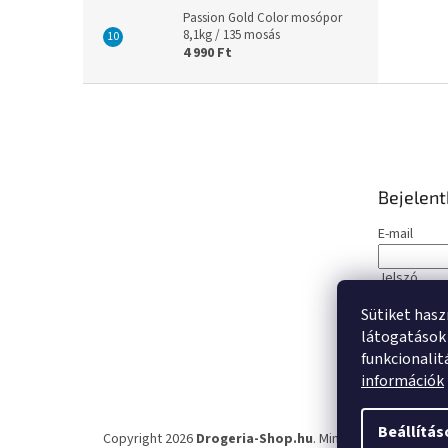
Passion Gold Color mosópor
8,1kg / 135 mosás
4 990 Ft
L
á
b
l
é
Bejelen
c
E-mail
Jelszó
Sütiket hasz
BEJELE
látogatások 
funkcionalit
Új regisztrá
információk
Beállítás
Copyright 2026
Drogeria-Shop.hu
. Minden jog fenntartva