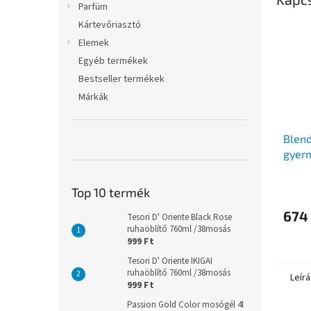
Parfüm
Kártevőriasztó
Elemek
Egyéb termékek
Bestseller termékek
Márkák
Blend
gyer
éves 
Top 10 termék
674 
Tesori D' Oriente Black Rose
ruhaöblítő 760ml /38mosás
999 Ft
Tesori D' Oriente IKIGAI
ruhaöblítő 760ml /38mosás
Leírá
999 Ft
Passion Gold Color mosógél 4l