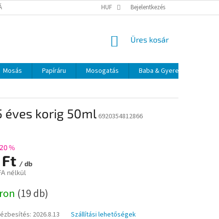
TÁJÉKOZTATÓ
ELÉRHETŐSÉGEK
HUF
Bejelentkezés
KOSÁR
Üres kosár
Mosás
Papíráru
Mosogatás
Baba & Gyerek
Szájá
 éves korig 50ml
6920354812866
20 %
 Ft
/ db
FA nélkül
:
áron
(19 db)
kézbesítés:
2026.8.13
Szállítási lehetőségek