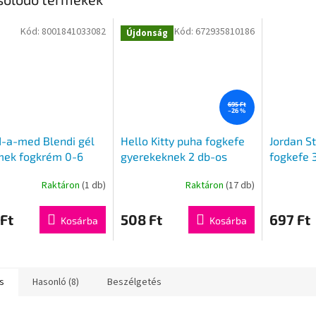
Kód:
8001841033082
Kód:
672935810186
Újdonság
695 Ft
–26 %
-a-med Blendi gél
Hello Kitty puha fogkefe
Jordan St
mek fogkrém 0-6
gyerekeknek 2 db-os
fogkefe 
korig 50ml
csomagban
Raktáron
(1 db)
Raktáron
(17 db)
Ft
508 Ft
697 Ft
Kosárba
Kosárba
s
Hasonló (8)
Beszélgetés