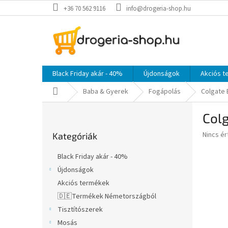
Ugrás
+36 70 562 9116
info@drogeria-shop.hu
a
fő
tartalomhoz
Black Friday akár - 40%
Újdonságok
Akciós 
Kezdőlap
Baba & Gyerek
Fogápolás
Colgate 
O
Colg
l
Kategóriák
d
A
Nincs é
Kategóriák
átugrása
a
termék
l
átlagos
Black Friday akár - 40%
s
értékel
Újdonságok
5-
ó
ből
Akciós termékek
p
0,0
a
🇩🇪Termékek Németországból
csillag.
n
Tisztítószerek
e
Mosás