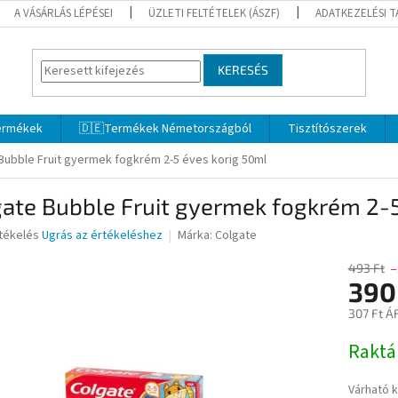
A VÁSÁRLÁS LÉPÉSEI
ÜZLETI FELTÉTELEK (ÁSZF)
ADATKEZELÉSI 
KERESÉS
termékek
🇩🇪Termékek Németországból
Tisztítószerek
Bubble Fruit gyermek fogkrém 2-5 éves korig 50ml
ate Bubble Fruit gyermek fogkrém 2-5
rtékelés
Ugrás az értékeléshez
Márka:
Colgate
493 Ft
–
390
ése
307 Ft Á
Egységár
Rakt
Várható 