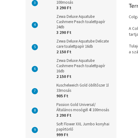
100mosás
Ter
3 290 Ft
Zewa Deluxe Aquatube
Colg
Cashmere Peach toalettpapír
24db
A Co
3 290 Ft
tartj
Zewa Deluxe Aquatube Delicate
Tula
care toalettpapír 16db
2 150 Ft
a sz
Zewa Deluxe Aquatube
Cashmere Peach toalettpapír
16db
2 150 Ft
Kuschelweich Gold öblítőszer 1l
33mosás
905 Ft
Passion Gold Universal/
Általános mosógél 4l 100mosás
3 290 Ft
Soft Flower XXL Jumbo konyhai
papírtörlő
999 Ft