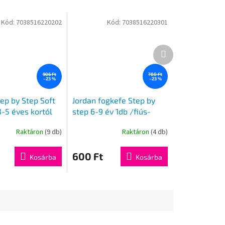
Kód:
7038516220202
Kód:
7038516220301
Következő
termék
906 Ft
780 Ft
–23 %
–23 %
ep by Step Soft
Jordan fogkefe Step by
3-5 éves kortól
step 6-9 év 1db /fiús-
lányos/
Raktáron
(9 db)
Raktáron
(4 db)
600 Ft
Kosárba
Kosárba