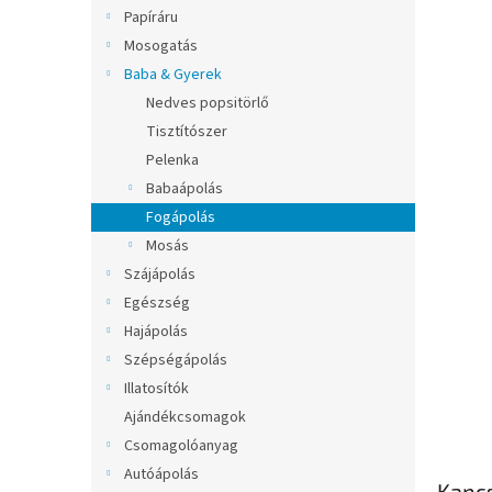
l
Papíráru
Mosogatás
Baba & Gyerek
Nedves popsitörlő
Tisztítószer
Pelenka
Babaápolás
Fogápolás
Mosás
Szájápolás
Egészség
Hajápolás
Szépségápolás
Illatosítók
Ajándékcsomagok
Csomagolóanyag
Autóápolás
Kapc