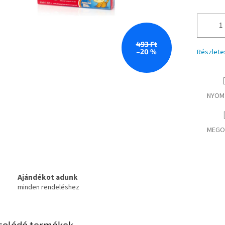
493 Ft
–20 %
Részlete
NYOM
MEGO
Ajándékot adunk
minden rendeléshez
solódó termékek