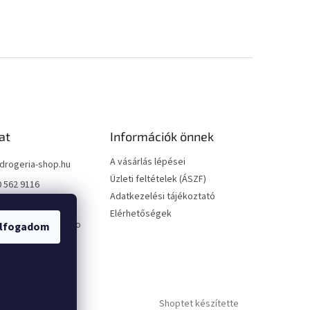
at
Információk önnek
A vásárlás lépései
drogeria-shop.hu
Üzleti feltételek (ÁSZF)
0 562 9116
Adatkezelési tájékoztató
0 562 9116
Elérhetőségek
://www.facebook.co
lfogadom
geriashophu
ria_shop/
Shoptet készítette