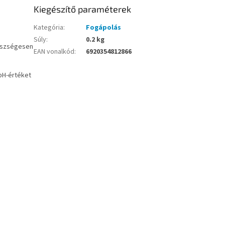
Kiegészítő paraméterek
Kategória
:
Fogápolás
Súly
:
0.2 kg
gészségesen
EAN vonalkód
:
6920354812866
 pH-értéket