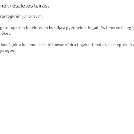
mék részletes leírása
ate fogkrém junior 50 ml
lgate fogkrém tökéletesen tisztítja a gyermekek fogait, és fehéren és e
a őket.
jdonságok: a kellemes íz hatékonyan védi a fogakat fenntartja a megfelelő
ájüregben