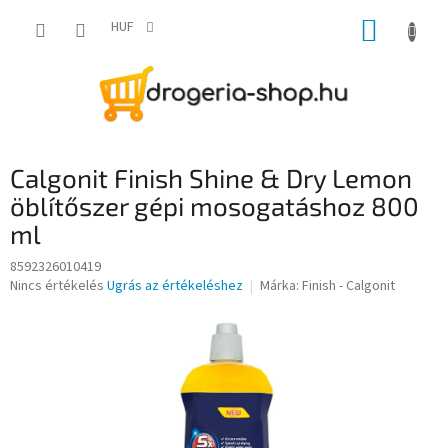
Ugrás
KOSÁR
a
HUF
fő
tartalomhoz
Calgonit Finish Shine & Dry Lemon
öblítőszer gépi mosogatáshoz 800
ml
8592326010419
A
Nincs értékelés
Ugrás az értékeléshez
Márka:
Finish - Calgonit
termék
átlagos
értékelése
5-
ből
0,0
csillag.