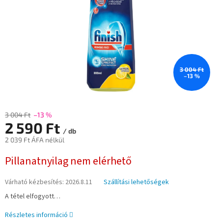
3 004 Ft
–13 %
3 004 Ft
–13 %
2 590 Ft
/ db
2 039 Ft ÁFA nélkül
Egységár:
Pillanatnyilag nem elérhető
Várható kézbesítés:
2026.8.11
Szállítási lehetőségek
A tétel elfogyott…
Részletes információ