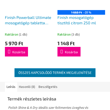
1 668 Ft
–31 %
Finish Powerball Ultimate
Finish mosogatógép
mosogatógép tabletta
tisztító citrom 250 ml
citrom, 54 db
Raktáron
(1 db)
Raktáron
(3 db)
5 970 Ft
1 148 Ft
Kosárba
Kosárba
ÖSSZES KAPCSOLÓDÓ TERMÉK MEGJELENÍTÉSE
Leírás
Hasonló (8)
Beszélgetés
Termék részletes leírása
Polish Shine & A Dry ideális szer foltmentes üveghez és