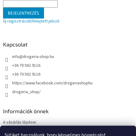
BEJELENTKEZÉS
Új regisztráció
Elfelejtett jelszó
Kapcsolat
info
@
drogeria-shop.hu
+36 70 562 9116
+36 70 562 9116
https://www.facebook.com/drogeriashophu
drogeria_shop/
Információk önnek
A vásárlás lépései
Üzleti feltételek (ÁSZF)
Sütiket használunk, hogy kényelmes böngészést