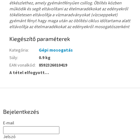
étkészlethez, amely gyémántfényűen csillog. Öblítés közben
működik és segít eltávolítani az ételmaradékokat az edényekről
tökéletesen eltávolítja a vízmaradványokat (vízcseppeket)
gyémánt fényt hagy maga után az öblítési ciklus időtartama alatt
eltávolítja az ételmaradékokat az edényekről mosogatószerként
Kiegészítő paraméterek
Kategória
:
Gépi mosogatás
Súly
:
0.9 kg
EAN vonalkód
:
8592326010419
A tétel elfogyott…
L
á
b
l
Bejelentkezés
é
E-mail
c
Jelszó