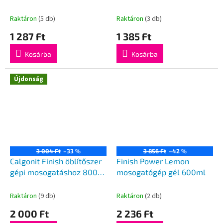
db
mosogatáshoz 400 ml
Raktáron
(5 db)
Raktáron
(3 db)
1 287 Ft
1 385 Ft
Kosárba
Kosárba
Újdonság
3 004 Ft
–33 %
3 856 Ft
–42 %
Calgonit Finish öblítőszer
Finish Power Lemon
gépi mosogatáshoz 800
mosogatógép gél 600ml
ml
Raktáron
(9 db)
Raktáron
(2 db)
2 000 Ft
2 236 Ft