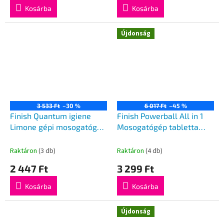
Kosárba
Kosárba
Újdonság
3 533 Ft
–30 %
6 017 Ft
–45 %
Finish Quantum igiene
Finish Powerball All in 1
Limone gépi mosogatógél
Mosogatógép tabletta
560ml
35db
Raktáron
(3 db)
Raktáron
(4 db)
2 447 Ft
3 299 Ft
Kosárba
Kosárba
Újdonság