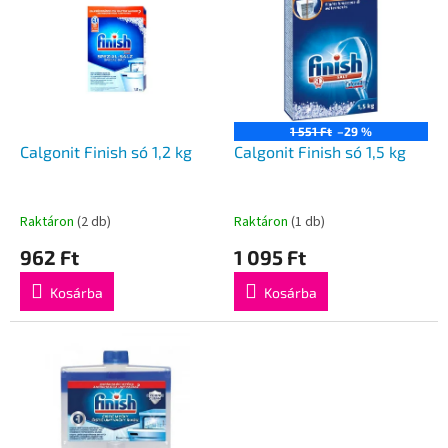
k
r
r
m
e
é
n
k
d
e
e
k
z
1 551 Ft
–29 %
l
Calgonit Finish só 1,2 kg
Calgonit Finish só 1,5 kg
é
i
s
s
e
t
Raktáron
(2 db)
Raktáron
(1 db)
á
962 Ft
1 095 Ft
j
a
Kosárba
Kosárba