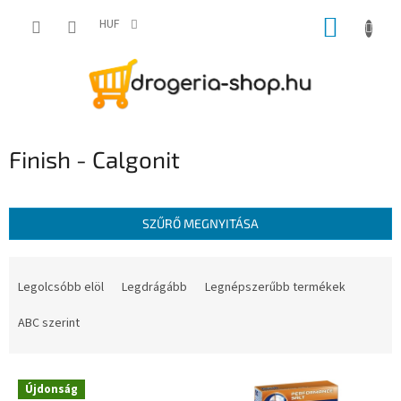
Ugrás
KOSÁR
a
HUF
fő
tartalomhoz
Finish - Calgonit
SZŰRŐ MEGNYITÁSA
T
e
Legolcsóbb elöl
Legdrágább
Legnépszerűbb termékek
r
m
ABC szerint
é
k
T
e
Újdonság
e