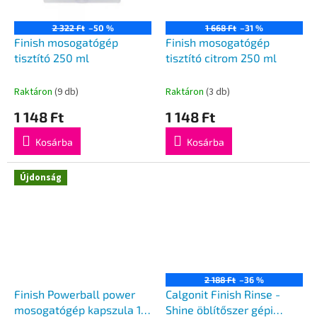
2 322 Ft
–50 %
1 668 Ft
–31 %
Finish mosogatógép
Finish mosogatógép
tisztító 250 ml
tisztító citrom 250 ml
Raktáron
(9 db)
Raktáron
(3 db)
1 148 Ft
1 148 Ft
Kosárba
Kosárba
Újdonság
2 188 Ft
–36 %
Finish Powerball power
Calgonit Finish Rinse -
mosogatógép kapszula 13
Shine öblítőszer gépi