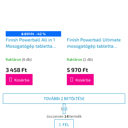
6 017 Ft
–42 %
Finish Powerball All in 1
Finish Powerball Ultimate
Mosogatógép tabletta
mosogatógép tabletta
34db
citrom, 54 db
Raktáron
(6 db)
Raktáron
(1 db)
3 458 Ft
5 970 Ft
Kosárba
Kosárba
TOVÁBBI 2 BETÖLTÉSE
L
1
2
a
L
p
összesen
14
termék
i
o
s
FEL
z