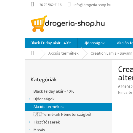
Ugrás
+36 70 562 9116
info@drogeria-shop.hu
a
fő
tartalomhoz
Black Friday akár - 40%
Újdonságok
Akciós 
Kezdőlap
Akciós termékek
Creation Lamis - Savanna
O
Crea
l
Kategóriák
d
alte
Kategóriák
átugrása
a
6291012
l
Black Friday akár - 40%
A
Nincs é
s
termék
Újdonságok
ó
átlagos
Akciós termékek
p
értékel
a
🇩🇪Termékek Németországból
5-
ből
n
Tisztítószerek
0,0
e
Mosás
csillag.