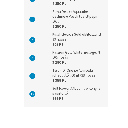
2 150 Ft
Zewa Deluxe Aquatube
Cashmere Peach toalettpapír
16db
2 150 Ft
Kuschelweich Gold öblítőszer 1l
33mosás
905 Ft
Passion Gold White mosógél 4l
100mosás
3 290 Ft
Tesori D' Oriente Ayurveda
ruhaöblítő 760ml /38mosás
1 359 Ft
Soft Flower XXL Jumbo konyhai
papírtörlő
999 Ft
L
á
b