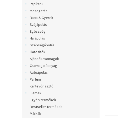
l
Papíráru
Mosogatás
Baba & Gyerek
Szájápolás
Egészség
Hajápolás
Szépségápolás
Illatosítók
Ajándékcsomagok
Csomagolóanyag
Autóápolás
Parfüm
Kártevőriasztó
Elemek
Egyéb termékek
Bestseller termékek
Márkák