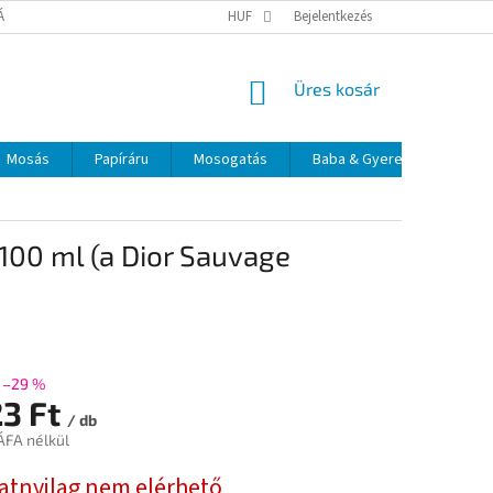
TÁJÉKOZTATÓ
ELÉRHETŐSÉGEK
HUF
Bejelentkezés
KOSÁR
Üres kosár
Mosás
Papíráru
Mosogatás
Baba & Gyerek
Szájá
 100 ml (a Dior Sauvage
–29 %
23 Ft
/ db
ÁFA nélkül
:
natnyilag nem elérhető