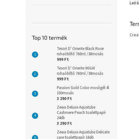
Leírá
Ter
Crea
Top 10 termék
Tesori D' Oriente Black Rose
ruhaöblítő 760ml /38mosás
999 Ft
Tesori D' Oriente IKIGAI
ruhaöblítő 760ml /38mosás
999 Ft
Passion Gold Color mosógél 4l
100mosás
3 290 Ft
Zewa Deluxe Aquatube
Cashmere Peach toalettpapír
24db
3 290 Ft
Zewa Deluxe Aquatube Delicate
care toalettpapír 16db