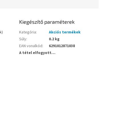
Kiegészítő paraméterek
k)
Kategória
:
Akciós termékek
Súly
:
0.2 kg
EAN vonalkód
:
6291012871038
A tétel elfogyott…