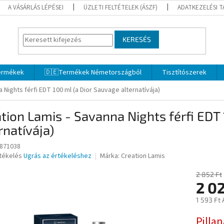
A VÁSÁRLÁS LÉPÉSEI
ÜZLETI FELTÉTELEK (ÁSZF)
ADATKEZELÉSI 
KERESÉS
termékek
🇩🇪Termékek Németországból
Tisztítószerek
 Nights férfi EDT 100 ml (a Dior Sauvage alternatívája)
tion Lamis - Savanna Nights férfi EDT
rnatívája)
871038
rtékelés
Ugrás az értékeléshez
Márka:
Creation Lamis
2 852 Ft
2 0
ése
1 593 Ft 
Egységár
Pilla