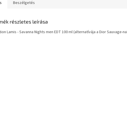
s
Beszélgetés
mék részletes leírása
tion Lamis - Savanna Nights men EDT 100 ml (alternatívája a Dior Sauvage-na