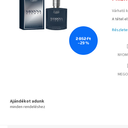
Várható 
A tétel e
Részlete
2 852 Ft
–29 %
NYOM
MEGO
Ajándékot adunk
minden rendeléshez