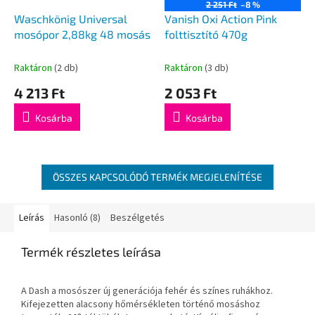
2 251 Ft
–8 %
Waschkönig Universal
Vanish Oxi Action Pink
mosópor 2,88kg 48 mosás
folttisztító 470g
Raktáron
(2 db)
Raktáron
(3 db)
4 213 Ft
2 053 Ft
Kosárba
Kosárba
ÖSSZES KAPCSOLÓDÓ TERMÉK MEGJELENÍTÉSE
Leírás
Hasonló (8)
Beszélgetés
Termék részletes leírása
A Dash a mosószer új generációja fehér és színes ruhákhoz.
Kifejezetten alacsony hőmérsékleten történő mosáshoz