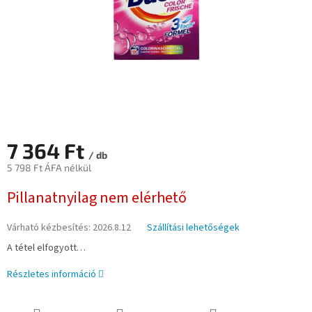
7 364 Ft
/ db
5 798 Ft ÁFA nélkül
Egységár:
Pillanatnyilag nem elérhető
Várható kézbesítés:
2026.8.12
Szállítási lehetőségek
A tétel elfogyott…
Részletes információ