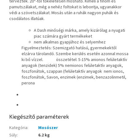
tervezték. 20°-tól tökéletesen mosható. Kíméli a finom és
pamutszálakat, még a nehéz foltokat is lebontja, ugyanakkor
védi a szövetszálakat. Mosás után a ruhák nagyon puhák és
csodálatos illatúak.
A Dash minőségi márka, amely kizárólag a nyugati
piac számára gyárt termékeket
nem alkalmas gyapjúhoz és selyemhez
Figyelmeztetés: Szemizgató hatású, gyermekektől
elzárva tárolandó. Szembe kerülés esetén azonnal mossa
ki bő vízzel. összetétel: 5-15% anionos felületaktív
anyagok (tenzidek) 5% nemionos felületaktív anyagok,
foszfonátok, szappan (felületaktív anyagok nem ionos,
foszfonátok, Savon, enzimek (enzimek, benzazolinmetil,
perona
Kiegészítő paraméterek
Kategória
:
Mosószer
Súly
:
6.2 kg