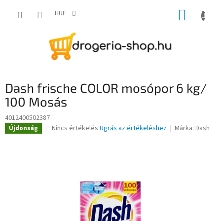
Ugrás
KOSÁR
a
HUF
fő
tartalomhoz
Dash frische COLOR mosópor 6 kg/
100 Mosás
4012400502387
A
Nincs értékelés
Ugrás az értékeléshez
Márka:
Dash
Újdonság
termék
átlagos
értékelése
5-
ből
0,0
csillag.