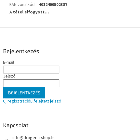
EAN vonalkód
:
4012400502387
A tétel elfogyott…
L
á
b
l
Bejelentkezés
é
E-mail
c
Jelszó
BEJELENTKEZÉS
Új regisztráció
Elfelejtett jelszó
Kapcsolat
info
@
drogeria-shop.hu