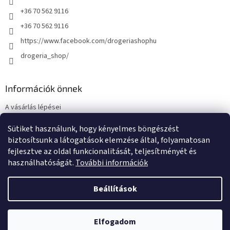
+36 70 562 9116
+36 70 562 9116
https://www.facebook.com/drogeriashophu
drogeria_shop/
Információk önnek
A vásárlás lépései
Üzleti feltételek (ÁSZF)
Sütiket használunk, hogy kényelmes böngészést
Adatkezelési tájékoztató
biztosítsunk a látogatások elemzése által, folyamatosan
Elérhetőségek
fejlesztve az oldal funkcionalitását, teljesítményét és
használhatóságát.
További információk
Beállítások
Shoptet készítette
Elfogadom
Copyright 2026
Drogeria-Shop.hu
. Minden jog fenntartva.