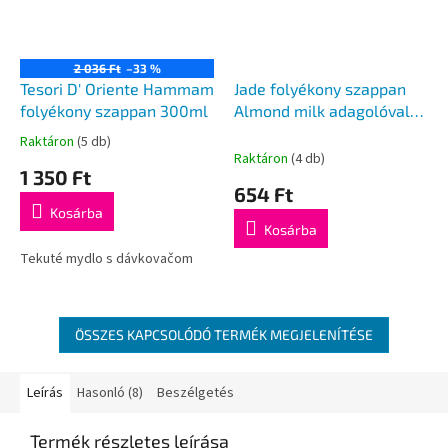
2 036 Ft
–33 %
Tesori D' Oriente Hammam
Jade folyékony szappan
folyékony szappan 300ml
Almond milk adagolóval
400ml
Raktáron
(5 db)
A
Raktáron
(4 db)
termék
1 350 Ft
átlagos
654 Ft
értékelése
Kosárba
5-
Kosárba
ből
5,0
Tekuté mydlo s dávkovačom
csillag.
ÖSSZES KAPCSOLÓDÓ TERMÉK MEGJELENÍTÉSE
Leírás
Hasonló (8)
Beszélgetés
Termék részletes leírása