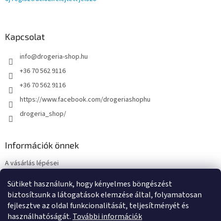
Kapcsolat
info
@
drogeria-shop.hu
+36 70 562 9116
+36 70 562 9116
https://www.facebook.com/drogeriashophu
drogeria_shop/
Információk önnek
A vásárlás lépései
Üzleti feltételek (ÁSZF)
Sütiket használunk, hogy kényelmes böngészést
Adatkezelési tájékoztató
biztosítsunk a látogatások elemzése által, folyamatosan
Elérhetőségek
fejlesztve az oldal funkcionalitását, teljesítményét és
használhatóságát.
További információk