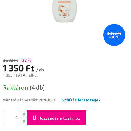
2 202 Ft
–38 %
2 202 Ft
–38 %
1 350 Ft
/ db
1 063 Ft ÁFA nélkül
Egységár:
Raktáron
(4 db)
Várható kézbesítés:
2026.8.13
Szállítási lehetőségek
Hozzáadás a kosárhoz