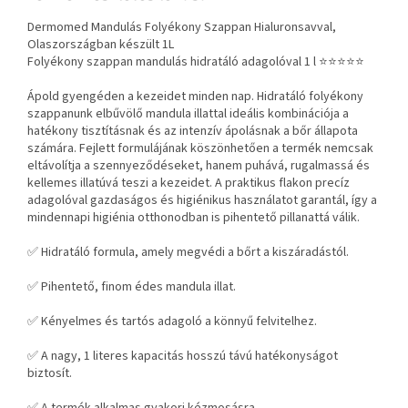
Dermomed Mandulás Folyékony Szappan Hialuronsavval,
Olaszországban készült 1L
Folyékony szappan mandulás hidratáló adagolóval 1 l ⭐⭐⭐⭐⭐
Ápold gyengéden a kezeidet minden nap. Hidratáló folyékony
szappanunk elbűvölő mandula illattal ideális kombinációja a
hatékony tisztításnak és az intenzív ápolásnak a bőr állapota
számára. Fejlett formulájának köszönhetően a termék nemcsak
eltávolítja a szennyeződéseket, hanem puhává, rugalmassá és
kellemes illatúvá teszi a kezeidet. A praktikus flakon precíz
adagolóval gazdaságos és higiénikus használatot garantál, így a
mindennapi higiénia otthonodban is pihentető pillanattá válik.
✅ Hidratáló formula, amely megvédi a bőrt a kiszáradástól.
✅ Pihentető, finom édes mandula illat.
✅ Kényelmes és tartós adagoló a könnyű felvitelhez.
✅ A nagy, 1 literes kapacitás hosszú távú hatékonyságot
biztosít.
✅ A termék alkalmas gyakori kézmosásra.