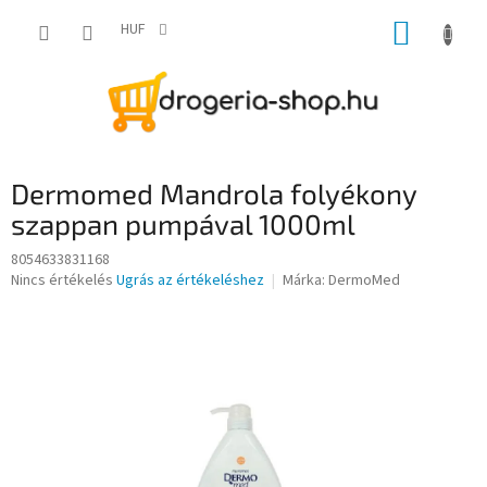
Ugrás
KOSÁR
a
HUF
fő
tartalomhoz
Dermomed Mandrola folyékony
szappan pumpával 1000ml
8054633831168
A
Nincs értékelés
Ugrás az értékeléshez
Márka:
DermoMed
termék
átlagos
értékelése
5-
ből
0,0
csillag.