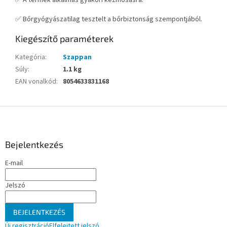
✅ Bőrgyógyászatilag tesztelt a bőrbiztonság szempontjából.
Kiegészítő paraméterek
Kategória
:
Szappan
Súly
:
1.1 kg
EAN vonalkód
:
8054633831168
L
á
b
l
Bejelentkezés
é
E-mail
c
Jelszó
BEJELENTKEZÉS
Új regisztráció
Elfelejtett jelszó