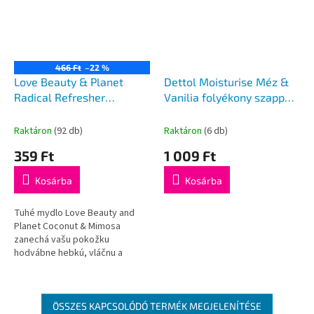
466 Ft
–22 %
Love Beauty & Planet
Dettol Moisturise Méz &
Radical Refresher
Vanilia folyékony szappan
szappan 100 g
adagoló 250 ml
Raktáron
(92 db)
Raktáron
(6 db)
359 Ft
1 009 Ft
Kosárba
Kosárba
Tuhé mydlo Love Beauty and
Planet Coconut & Mimosa
zanechá vašu pokožku
hodvábne hebkú, vláčnu a
prevoňanú. Mydlo je obohatené
o hydratačnú kokosovú vodu z
certifikovaných...
ÖSSZES KAPCSOLÓDÓ TERMÉK MEGJELENÍTÉSE