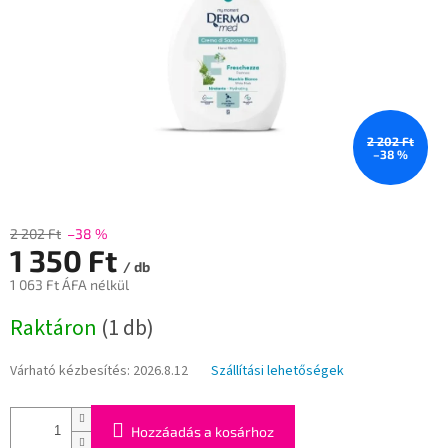
2 202 Ft
–38 %
2 202 Ft
–38 %
1 350 Ft
/ db
1 063 Ft ÁFA nélkül
Egységár:
Raktáron
(1 db)
Várható kézbesítés:
2026.8.12
Szállítási lehetőségek
Hozzáadás a kosárhoz