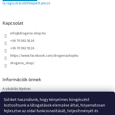
Új regisztráció
Elfelejtett jelszó
Kapcsolat
info
@
drogeria-shop.hu
+36 70 562 9116
+36 70 562 9116
https://www.facebook.com/drogeriashophu
drogeria_shop/
Információk önnek
A vásárlás lépései
Üzleti feltételek (ÁSZF)
Sütiket használunk, hogy kényelmes böngészést
Adatkezelési tájékoztató
biztosítsunk a látogatások elemzése által, folyamatosan
Elérhetőségek
fejlesztve az oldal funkcionalitását, teljesítményét és