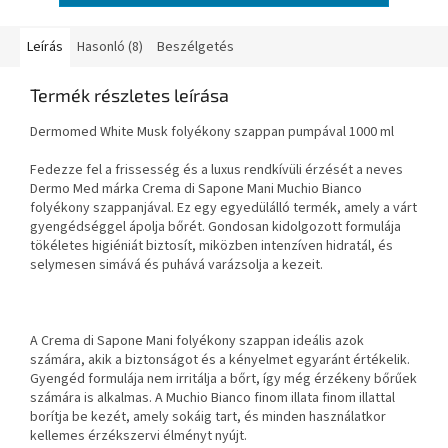
Leírás
Hasonló (8)
Beszélgetés
Termék részletes leírása
Dermomed White Musk folyékony szappan pumpával 1000 ml
Fedezze fel a frissesség és a luxus rendkívüli érzését a neves
Dermo Med márka Crema di Sapone Mani Muchio Bianco
folyékony szappanjával. Ez egy egyedülálló termék, amely a várt
gyengédséggel ápolja bőrét. Gondosan kidolgozott formulája
tökéletes higiéniát biztosít, miközben intenzíven hidratál, és
selymesen simává és puhává varázsolja a kezeit.
A Crema di Sapone Mani folyékony szappan ideális azok
számára, akik a biztonságot és a kényelmet egyaránt értékelik.
Gyengéd formulája nem irritálja a bőrt, így még érzékeny bőrűek
számára is alkalmas. A Muchio Bianco finom illata finom illattal
borítja be kezét, amely sokáig tart, és minden használatkor
kellemes érzékszervi élményt nyújt.