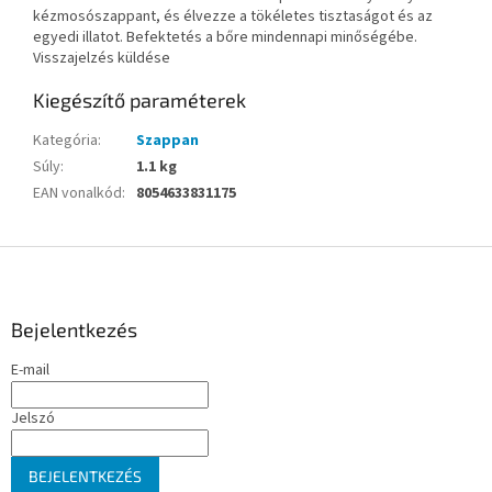
kézmosószappant, és élvezze a tökéletes tisztaságot és az
egyedi illatot. Befektetés a bőre mindennapi minőségébe.
Visszajelzés küldése
Kiegészítő paraméterek
Kategória
:
Szappan
Súly
:
1.1 kg
EAN vonalkód
:
8054633831175
L
á
b
l
Bejelentkezés
é
E-mail
c
Jelszó
BEJELENTKEZÉS