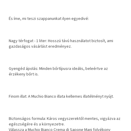
És íme, mi teszi szappanunkat ilyen egyedivé:
Nagy térfogat - 1 liter: Hosszú távú használatot biztosít, ami
gazdaságos vásárlást eredményez.
Gyengéd ápolás: Minden bőrtípusra ideális, beleértve az
érzékeny bőrt is.
Finom illat: A Muchio Bianco illata kellemes illatélményt nyújt.
Biztonságos formula: Káros vegyszerektől mentes, vigyázva az
egészségére és a környezetre.
Válassza a Muchio Bianco Crema di Sapone Mani folyékony