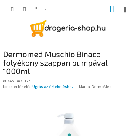
Ugrás
KOSÁR
a
HUF
fő
tartalomhoz
Dermomed Muschio Binaco
folyékony szappan pumpával
1000ml
8054633831175
A
Nincs értékelés
Ugrás az értékeléshez
Márka:
DermoMed
termék
átlagos
értékelése
5-
ből
0,0
csillag.