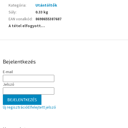
Kategória
:
Utántöltők
Súly
:
0.33 kg
EAN vonalkód
:
8698655387687
A tétel elfogyott…
L
á
b
l
Bejelentkezés
é
E-mail
c
Jelszó
BEJELENTKEZÉS
Új regisztráció
Elfelejtett jelszó