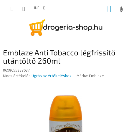
Ugrás
KOSÁR
a
HUF
fő
tartalomhoz
Emblaze Anti Tobacco légfrissítő
utántöltő 260ml
8698655387687
A
Nincs értékelés
Ugrás az értékeléshez
Márka:
Emblaze
termék
átlagos
értékelése
5-
ből
0,0
csillag.