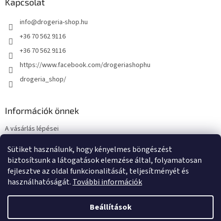
Kapcsolat
info
@
drogeria-shop.hu
+36 70 562 9116
+36 70 562 9116
https://www.facebook.com/drogeriashophu
drogeria_shop/
Információk önnek
A vásárlás lépései
Üzleti feltételek (ÁSZF)
Sütiket használunk, hogy kényelmes böngészést
Adatkezelési tájékoztató
biztosítsunk a látogatások elemzése által, folyamatosan
Elérhetőségek
fejlesztve az oldal funkcionalitását, teljesítményét és
használhatóságát.
További információk
Beállítások
Shoptet készítette