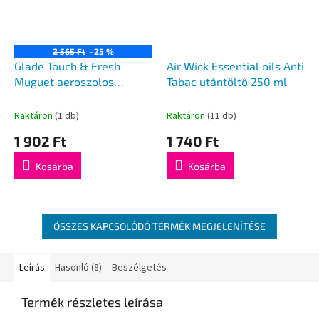
2 565 Ft
–25 %
Glade Touch & Fresh
Air Wick Essential oils Anti
Muguet aeroszolos
Tabac utántöltő 250 ml
légfrissítő utántöltő 3 db
Raktáron
(1 db)
Raktáron
(11 db)
1 902 Ft
1 740 Ft
Kosárba
Kosárba
ÖSSZES KAPCSOLÓDÓ TERMÉK MEGJELENÍTÉSE
Leírás
Hasonló (8)
Beszélgetés
Termék részletes leírása