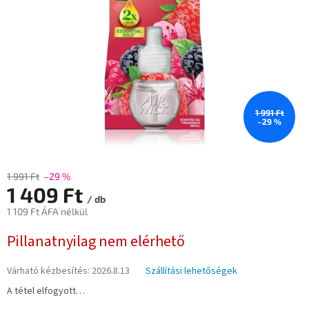
1 991 Ft
–29 %
1 991 Ft
–29 %
1 409 Ft
/ db
1 109 Ft ÁFA nélkül
Egységár:
Pillanatnyilag nem elérhető
Várható kézbesítés:
2026.8.13
Szállítási lehetőségek
A tétel elfogyott…