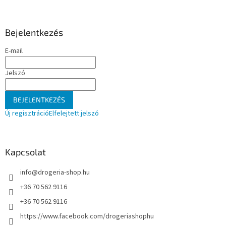
á
b
l
Bejelentkezés
é
E-mail
c
Jelszó
BEJELENTKEZÉS
Új regisztráció
Elfelejtett jelszó
Kapcsolat
info
@
drogeria-shop.hu
+36 70 562 9116
+36 70 562 9116
https://www.facebook.com/drogeriashophu