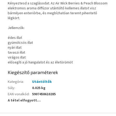
Kényeztesd a szaglásodat. Az Air Wick Berries & Peach Blossom
elektromos aroma diffúzor utántöltő kellemes illatot visz
bármilyen enteriőrbe, és megbízhatóan teremt pihentető
légkört.
Jellemzők:
édes illat
gyümölcsös illat
nyári illat
tavaszi illat
virágos illat
elősegíti a jó hangulatot és az életörömöt
Kiegészítő paraméterek
Kategória
:
Utántöltők
Súly
:
0.025 kg
EAN vonalkód
:
5907458610285
A tétel elfogyott…
L