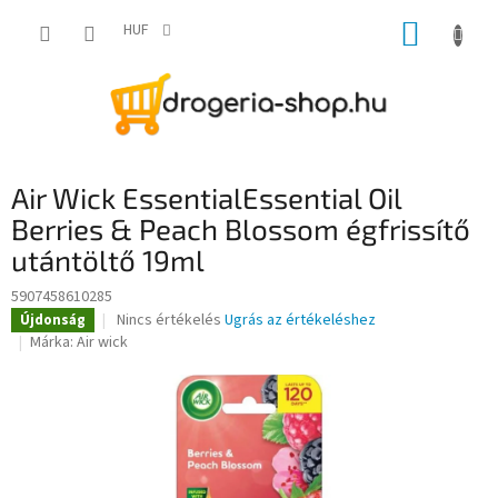
Ugrás
KOSÁR
a
HUF
fő
tartalomhoz
Air Wick EssentialEssential Oil
Berries & Peach Blossom égfrissítő
utántöltő 19ml
5907458610285
A
Nincs értékelés
Ugrás az értékeléshez
Újdonság
termék
Márka:
Air wick
átlagos
értékelése
5-
ből
0,0
csillag.