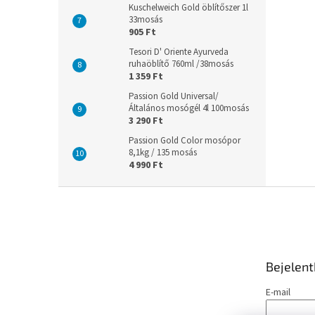
Kuschelweich Gold öblítőszer 1l
33mosás
905 Ft
Tesori D' Oriente Ayurveda
ruhaöblítő 760ml /38mosás
1 359 Ft
Passion Gold Universal/
Általános mosógél 4l 100mosás
3 290 Ft
Passion Gold Color mosópor
8,1kg / 135 mosás
4 990 Ft
L
á
b
l
é
Bejelen
c
E-mail