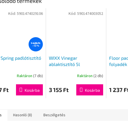
solódó termékek
Kód:
5901474029106
Kód:
5901474003052
1 426 Ft
–13 %
 Spring padlótisztító
WIXX Vinegar
Floor pad
ablaktisztító 5l
folyadék
és szóda 
Raktáron
(7 db)
Raktáron
(2 db)
7 Ft
3 155 Ft
1 237 F
Kosárba
Kosárba
s
Hasonló (8)
Beszélgetés