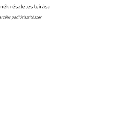
mék részletes leírása
rzális padlótisztítószer