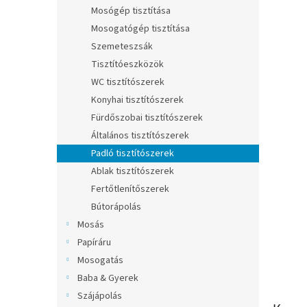
l
Mosógép tisztítása
Mosogatógép tisztítása
Szemeteszsák
Tisztítóeszközök
WC tisztítószerek
Konyhai tisztítószerek
Fürdőszobai tisztítószerek
Általános tisztítószerek
Padló tisztítószerek
Ablak tisztítószerek
Fertőtlenítőszerek
Bútorápolás
Mosás
Papíráru
Mosogatás
Baba & Gyerek
Szájápolás