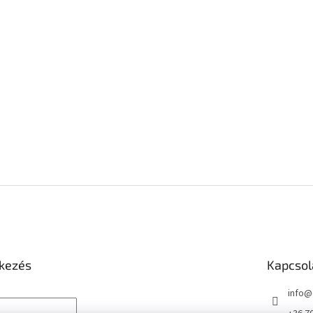
tkezés
Kapcsol
info
@