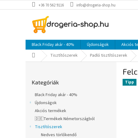
Ugrás
+36 70 562 9116
info@drogeria-shop.hu
a
fő
tartalomhoz
Black Friday akár - 40%
Újdonságok
Akciós 
Kezdőlap
Tisztítószerek
Padló tisztítószerek
O
Felc
l
Kategóriák
d
Kategóriák
átugrása
Tipp
a
l
Black Friday akár - 40%
s
Újdonságok
ó
Akciós termékek
p
a
🇩🇪Termékek Németországból
n
Tisztítószerek
e
Nedves törlőkendő