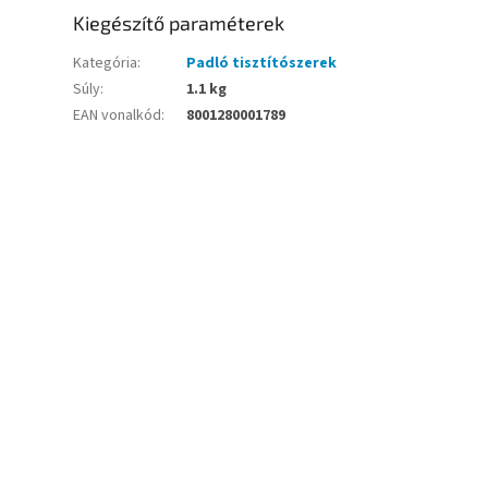
Kiegészítő paraméterek
Kategória
:
Padló tisztítószerek
Súly
:
1.1 kg
EAN vonalkód
:
8001280001789