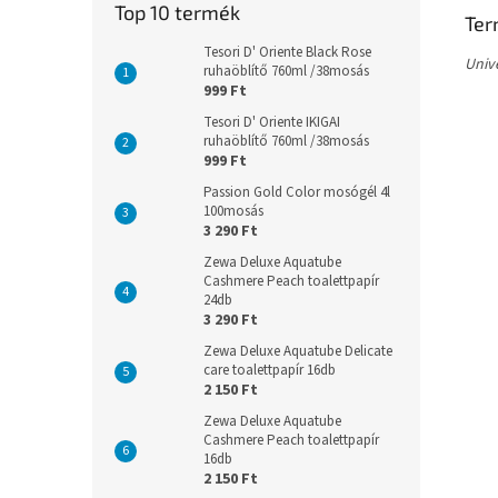
Top 10 termék
Ter
Tesori D' Oriente Black Rose
Unive
ruhaöblítő 760ml /38mosás
999 Ft
Tesori D' Oriente IKIGAI
ruhaöblítő 760ml /38mosás
999 Ft
Passion Gold Color mosógél 4l
100mosás
3 290 Ft
Zewa Deluxe Aquatube
Cashmere Peach toalettpapír
24db
3 290 Ft
Zewa Deluxe Aquatube Delicate
care toalettpapír 16db
2 150 Ft
Zewa Deluxe Aquatube
Cashmere Peach toalettpapír
16db
2 150 Ft