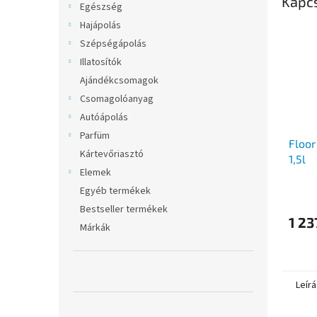
Kapc
Egészség
Hajápolás
Szépségápolás
Illatosítók
Ajándékcsomagok
Csomagolóanyag
Autóápolás
Parfüm
Floor
Kártevőriasztó
1,5l
Elemek
Egyéb termékek
Bestseller termékek
1 23
Márkák
Leírá