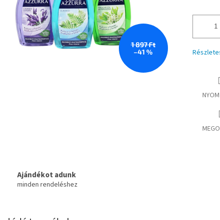
1 897 Ft
–41 %
Részlete
NYOM
MEGO
Ajándékot adunk
minden rendeléshez