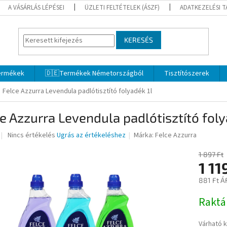
A VÁSÁRLÁS LÉPÉSEI
ÜZLETI FELTÉTELEK (ÁSZF)
ADATKEZELÉSI 
KERESÉS
termékek
🇩🇪Termékek Németországból
Tisztítószerek
Felce Azzurra Levendula padlótisztító folyadék 1l
e Azzurra Levendula padlótisztító foly
A
Nincs értékelés
Ugrás az értékeléshez
Márka:
Felce Azzurra
termék
átlagos
1 897 Ft
értékelése
1 11
5-
881 Ft Á
ből
0,0
Egységár
Rakt
csillag.
Várható 