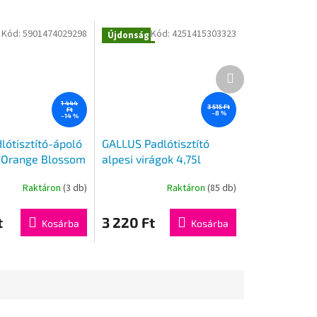
Kód:
5901474029298
Kód:
4251415303323
Újdonság
Következő
termék
1 444
3 515 Ft
Ft
–8 %
–14 %
lótisztító-ápoló
GALLUS Padlótisztító
 Orange Blossom
alpesi virágok 4,75l
1,5l
Raktáron
(3 db)
Raktáron
(85 db)
t
3 220 Ft
Kosárba
Kosárba