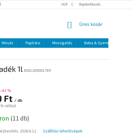
TÁJÉKOZTATÓ
ELÉRHETŐSÉGEK
HUF
Bejelentkezés
KOSÁR
Üres kosár
Mosás
Papíráru
Mosogatás
Baba & Gyerek
Szájá
adék 1l
8001280001789
–41 %
9 Ft
/ db
FA nélkül
:
áron
(11 db)
kézbesítés:
2026.8.12
Szállítási lehetőségek