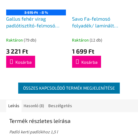
3 515 Ft
–8 %
Gallus fehér virag
Savo Fa-felmosó
padlótisztító-felmosó
folyadék/ laminált
folyadék 4,75l
padló&fa felületre 750ml
Raktáron
(79 db)
Raktáron
(12 db)
3 221 Ft
1 699 Ft
Kosárba
Kosárba
ÖSSZES KAPCSOLÓDÓ TERMÉK MEGJELENÍTÉSE
Leírás
Hasonló (8)
Beszélgetés
Termék részletes leírása
Padló kerti padlókhoz 1,5 l