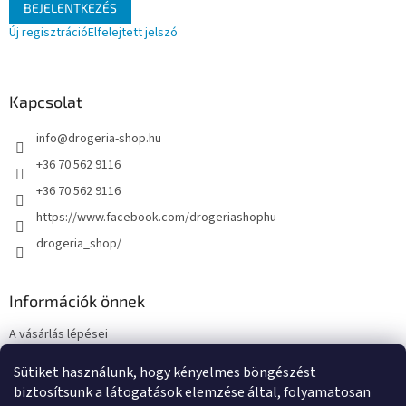
BEJELENTKEZÉS
Új regisztráció
Elfelejtett jelszó
Kapcsolat
info
@
drogeria-shop.hu
+36 70 562 9116
+36 70 562 9116
https://www.facebook.com/drogeriashophu
drogeria_shop/
Információk önnek
A vásárlás lépései
Üzleti feltételek (ÁSZF)
Sütiket használunk, hogy kényelmes böngészést
Adatkezelési tájékoztató
biztosítsunk a látogatások elemzése által, folyamatosan
Elérhetőségek