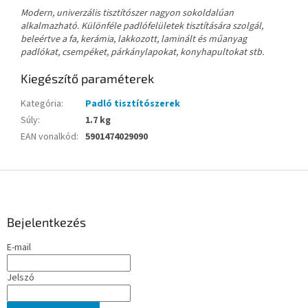
Modern, univerzális tisztítószer nagyon sokoldalúan
alkalmazható. Különféle padlófelületek tisztítására szolgál,
beleértve a fa, kerámia, lakkozott, laminált és műanyag
padlókat, csempéket, párkánylapokat, konyhapultokat stb.
Kiegészítő paraméterek
Kategória
:
Padló tisztítószerek
Súly
:
1.7 kg
EAN vonalkód
:
5901474029090
L
á
b
l
Bejelentkezés
é
E-mail
c
Jelszó