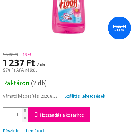
1 426 Ft
–13 %
1 426 Ft
–13 %
1 237 Ft
/ db
974 Ft ÁFA nélkül
Egységár:
Raktáron
(2 db)
Várható kézbesítés:
2026.8.13
Szállítási lehetőségek
Hozzáadás a kosárhoz
Részletes információ