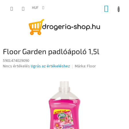
Ugrás
KOSÁR
a
HUF
fő
tartalomhoz
Floor Garden padlóápoló 1,5l
5901474029090
A
Nincs értékelés
Ugrás az értékeléshez
Márka:
Floor
termék
átlagos
értékelése
5-
ből
0,0
csillag.