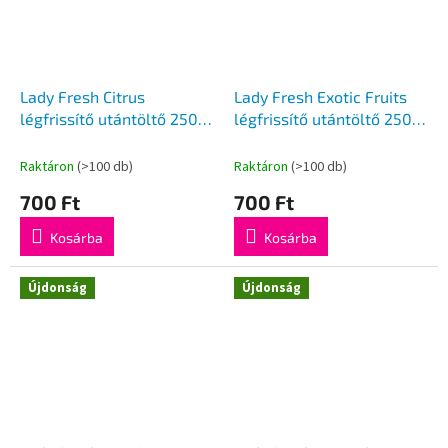
Lady Fresh Citrus
Lady Fresh Exotic Fruits
légfrissítő utántöltő 250
légfrissítő utántöltő 250
ml
ml
Raktáron
(>100 db)
Raktáron
(>100 db)
700 Ft
700 Ft
Kosárba
Kosárba
Újdonság
Újdonság