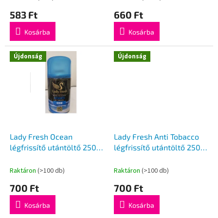
á
583 Ft
660 Ft
j
a
Kosárba
Kosárba
Újdonság
Újdonság
Lady Fresh Ocean
Lady Fresh Anti Tobacco
légfrissítő utántöltő 250
légfrissítő utántöltő 250
ml
ml
Raktáron
(>100 db)
Raktáron
(>100 db)
700 Ft
700 Ft
Kosárba
Kosárba