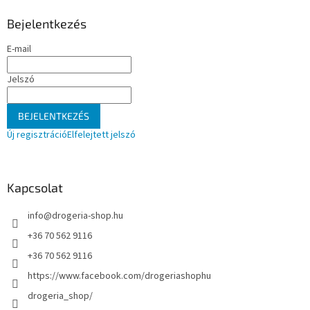
l
b
e
l
Bejelentkezés
m
é
e
E-mail
c
i
Jelszó
BEJELENTKEZÉS
Új regisztráció
Elfelejtett jelszó
Kapcsolat
info
@
drogeria-shop.hu
+36 70 562 9116
+36 70 562 9116
https://www.facebook.com/drogeriashophu
drogeria_shop/