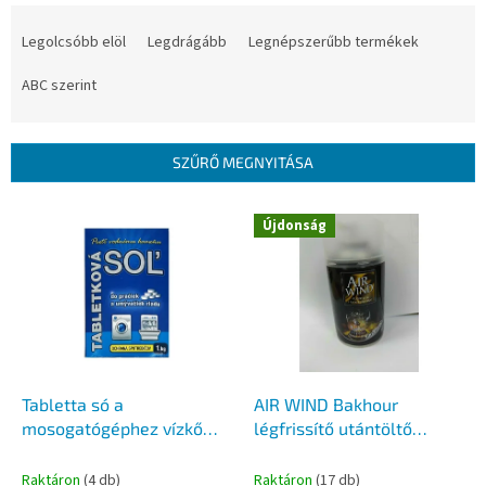
T
e
Legolcsóbb elöl
Legdrágább
Legnépszerűbb termékek
r
m
ABC szerint
é
k
e
SZŰRŐ MEGNYITÁSA
k
r
T
Újdonság
e
e
n
r
d
m
e
é
z
k
é
e
s
k
e
l
Tabletta só a
AIR WIND Bakhour
i
mosogatógéphez vízkő
légfrissítő utántöltő
s
ellen 1kg
250ml
t
Raktáron
(4 db)
Raktáron
(17 db)