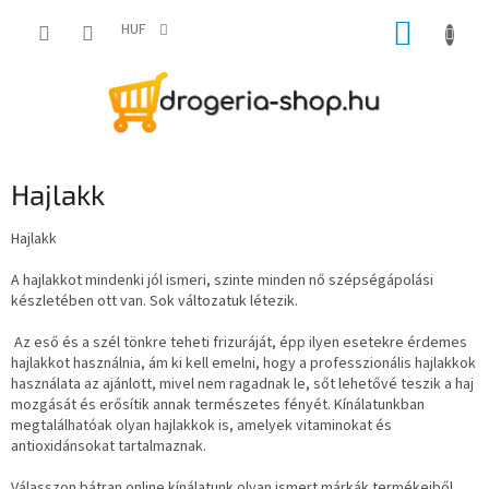
Ugrás
KOSÁR
a
HUF
fő
tartalomhoz
Hajlakk
Hajlakk
A hajlakkot mindenki jól ismeri, szinte minden nő szépségápolási
készletében ott van. Sok változatuk létezik.
Az eső és a szél tönkre teheti frizuráját, épp ilyen esetekre érdemes
hajlakkot használnia, ám ki kell emelni, hogy a professzionális hajlakkok
használata az ajánlott, mivel nem ragadnak le, sőt lehetővé teszik a haj
mozgását és erősítik annak természetes fényét. Kínálatunkban
megtalálhatóak olyan hajlakkok is, amelyek vitaminokat és
antioxidánsokat tartalmaznak.
Válasszon bátran online kínálatunk olyan ismert márkák termékeiből,