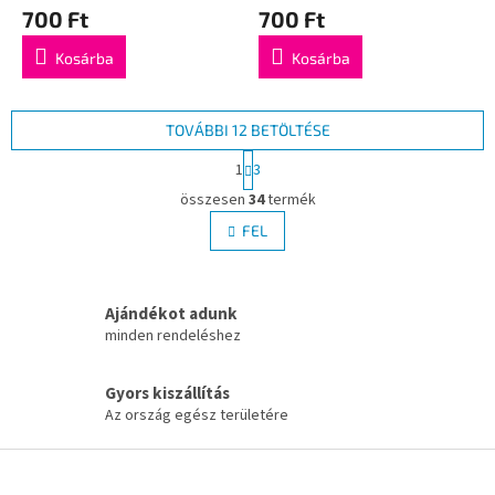
700 Ft
700 Ft
Kosárba
Kosárba
TOVÁBBI 12 BETÖLTÉSE
L
1
3
a
L
p
összesen
34
termék
i
o
s
FEL
z
t
á
a
s
i
Ajándékot adunk
r
á
minden rendeléshez
n
y
Gyors kiszállítás
í
Az ország egész területére
t
á
L
s
á
e