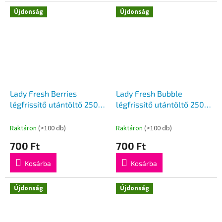
Újdonság
Újdonság
Lady Fresh Berries
Lady Fresh Bubble
légfrissítő utántöltő 250
légfrissítő utántöltő 250
ml
ml
Raktáron
(>100 db)
Raktáron
(>100 db)
700 Ft
700 Ft
Kosárba
Kosárba
Újdonság
Újdonság