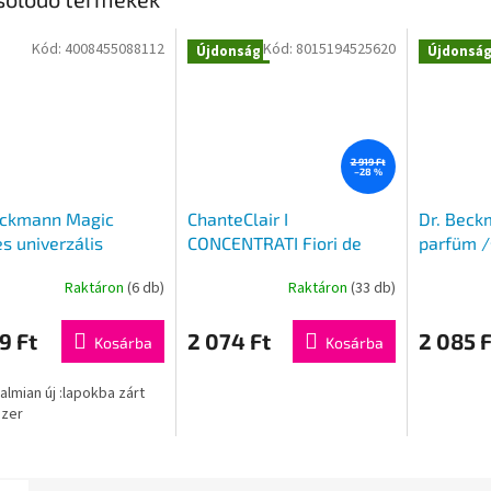
Kód:
4008455088112
Kód:
8015194525620
Újdonság
Újdonsá
2 919 Ft
–28 %
eckmann Magic
ChanteClair I
Dr. Beck
s univerzális
CONCENTRATI Fiori de
parfüm /
ap/fehér és színes
arancio e narciso Illatos
rózsa ill
Raktáron
(6 db)
Raktáron
(33 db)
liákhoz 25 db
tasakok 3db
k
s
9 Ft
2 074 Ft
2 085 F
Kosárba
Kosárba
lése
almian új :lapokba zárt
zer