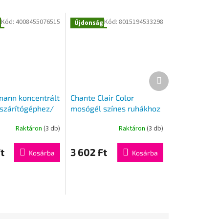
Kód:
4008455076515
Kód:
8015194533298
g
Újdonság
Következő
termék
mann koncentrált
Chante Clair Color
szárítógéphez/
mosógél színes ruhákhoz
attal 250 ml
2070 ml / 46mosás
Raktáron
(3 db)
Raktáron
(3 db)
t
3 602 Ft
Kosárba
Kosárba