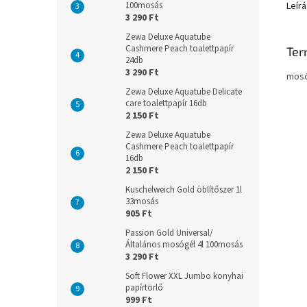
100mosás
Leírá
3 290 Ft
Zewa Deluxe Aquatube
Cashmere Peach toalettpapír
Ter
24db
3 290 Ft
mosó
Zewa Deluxe Aquatube Delicate
care toalettpapír 16db
2 150 Ft
Zewa Deluxe Aquatube
Cashmere Peach toalettpapír
16db
2 150 Ft
Kuschelweich Gold öblítőszer 1l
33mosás
905 Ft
Passion Gold Universal/
Általános mosógél 4l 100mosás
3 290 Ft
Soft Flower XXL Jumbo konyhai
papírtörlő
999 Ft