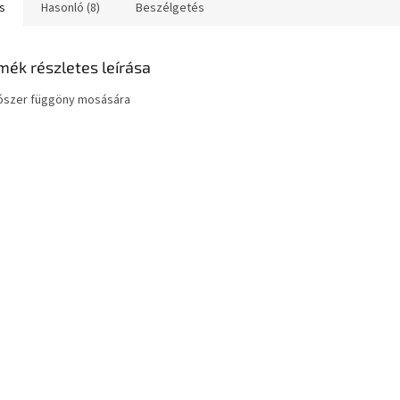
s
Hasonló (8)
Beszélgetés
mék részletes leírása
szer függöny mosására