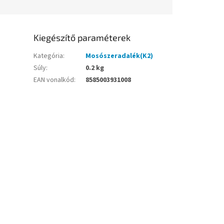
Kiegészítő paraméterek
Kategória
:
Mosószeradalék(K2)
Súly
:
0.2 kg
EAN vonalkód
:
8585003931008