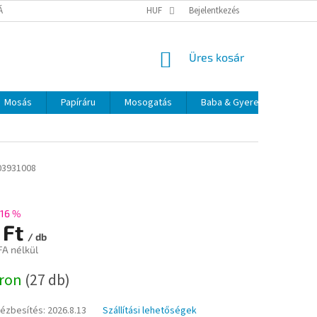
TÁJÉKOZTATÓ
ELÉRHETŐSÉGEK
HUF
Bejelentkezés
KOSÁR
Üres kosár
Mosás
Papíráru
Mosogatás
Baba & Gyerek
Szájá
03931008
16 %
 Ft
/ db
FA nélkül
:
áron
(27 db)
kézbesítés:
2026.8.13
Szállítási lehetőségek