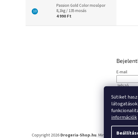
Passion Gold Color mosópor
8,1kg / 135 mosás
4 990 Ft
L
á
b
l
é
Bejelen
c
E-mail
Jelszó
Sütiket hasz
BEJELE
látogatások 
funkcionalit
Új regisztrá
információk
Beállítás
Copyright 2026
Drogeria-Shop.hu
. Minden jog fenntartva