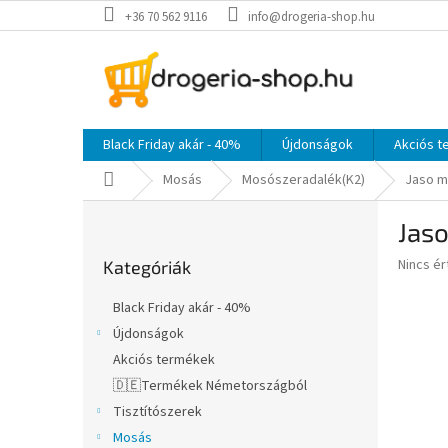
Ugrás
+36 70 562 9116
info@drogeria-shop.hu
a
fő
tartalomhoz
Black Friday akár - 40%
Újdonságok
Akciós 
Kezdőlap
Mosás
Mosószeradalék(K2)
Jaso m
O
Jas
l
Kategóriák
d
A
Nincs é
Kategóriák
átugrása
a
termék
l
átlagos
Black Friday akár - 40%
s
értékel
Újdonságok
5-
ó
ből
Akciós termékek
p
0,0
a
🇩🇪Termékek Németországból
csillag.
n
Tisztítószerek
e
Mosás