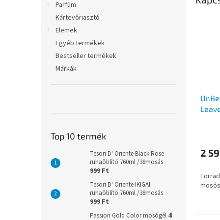
Parfüm
Kártevőriasztó
Elemek
Egyéb termékek
Bestseller termékek
Márkák
Dr.B
Leave
mosól
A
textí
Top 10 termék
termé
átlago
2 59
Tesori D' Oriente Black Rose
értéke
ruhaöblítő 760ml /38mosás
5-
999 Ft
Forrad
ből
Tesori D' Oriente IKIGAI
mosós
5,0
ruhaöblítő 760ml /38mosás
csillag.
999 Ft
Passion Gold Color mosógél 4l