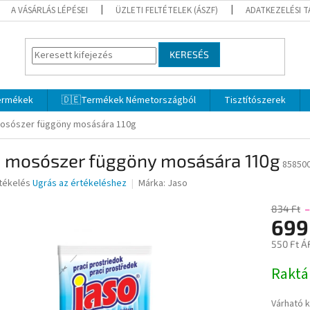
A VÁSÁRLÁS LÉPÉSEI
ÜZLETI FELTÉTELEK (ÁSZF)
ADATKEZELÉSI 
KERESÉS
termékek
🇩🇪Termékek Németországból
Tisztítószerek
osószer függöny mosására 110g
o mosószer függöny mosására 110g
85850
rtékelés
Ugrás az értékeléshez
Márka:
Jaso
834 Ft
–
699
ése
550 Ft Á
Egységár
Rakt
Várható 