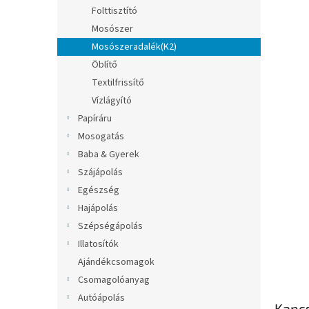
l
Folttisztító
Mosószer
Mosószeradalék(K2)
Öblítő
Textilfrissítő
Vízlágyító
Papíráru
Mosogatás
Baba & Gyerek
Szájápolás
Egészség
Hajápolás
Szépségápolás
Illatosítók
Ajándékcsomagok
Csomagolóanyag
Autóápolás
Kapc