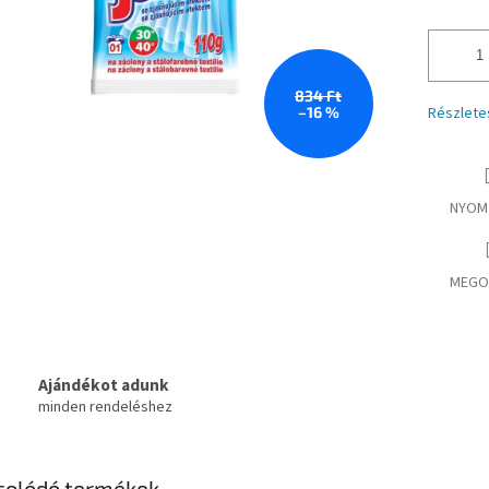
834 Ft
–16 %
Részlete
NYOM
MEGO
Ajándékot adunk
minden rendeléshez
solódó termékek