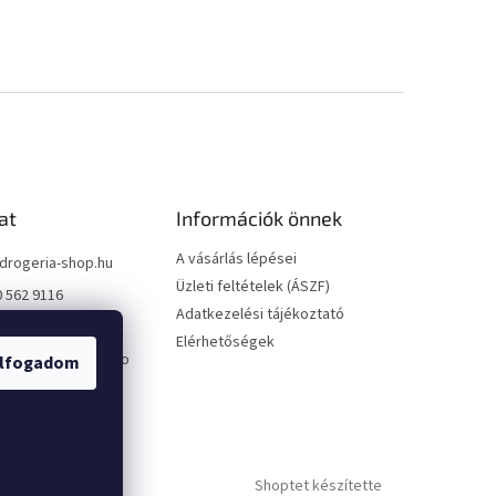
at
Információk önnek
A vásárlás lépései
drogeria-shop.hu
Üzleti feltételek (ÁSZF)
0 562 9116
Adatkezelési tájékoztató
0 562 9116
Elérhetőségek
://www.facebook.co
lfogadom
geriashophu
ria_shop/
Shoptet készítette