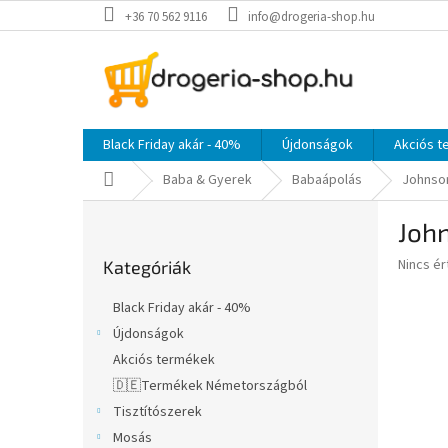
Ugrás
+36 70 562 9116
info@drogeria-shop.hu
a
fő
tartalomhoz
Black Friday akár - 40%
Újdonságok
Akciós 
Kezdőlap
Baba & Gyerek
Babaápolás
Johnson
O
Joh
l
Kategóriák
d
A
Nincs é
Kategóriák
átugrása
a
termék
l
átlagos
Black Friday akár - 40%
s
értékel
Újdonságok
5-
ó
ből
Akciós termékek
p
0,0
a
🇩🇪Termékek Németországból
csillag.
n
Tisztítószerek
e
Mosás