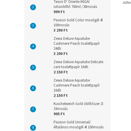
Tesori D' Oriente IKIGAI
John
ruhaöblítő 760ml /38mosás
999 Ft
Passion Gold Color mosógél 4l
100mosás
3 290 Ft
Zewa Deluxe Aquatube
Cashmere Peach toalettpapír
24db
3 290 Ft
Zewa Deluxe Aquatube Delicate
care toalettpapír 16db
2 150 Ft
Zewa Deluxe Aquatube
Cashmere Peach toalettpapír
16db
2 150 Ft
Kuschelweich Gold öblítőszer 1l
33mosás
905 Ft
Passion Gold Universal/
Általános mosógél 4l 100mosás