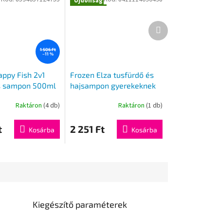
Újdonság
Következő
termék
1 506 Ft
–11 %
ppy Fish 2v1
Frozen Elza tusfürdő és
s sampon 500ml
hajsampon gyerekeknek
400 ml
Raktáron
(4 db)
Raktáron
(1 db)
t
2 251 Ft
Kosárba
Kosárba
Kiegészítő paraméterek