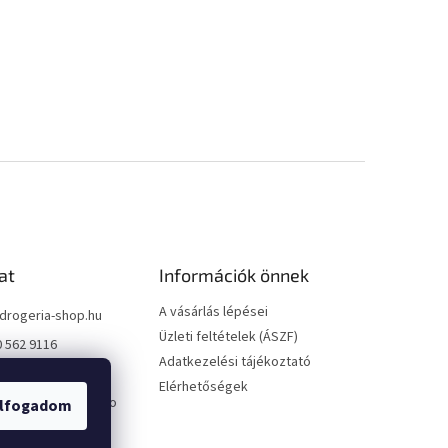
at
Információk önnek
A vásárlás lépései
drogeria-shop.hu
Üzleti feltételek (ÁSZF)
0 562 9116
Adatkezelési tájékoztató
0 562 9116
Elérhetőségek
://www.facebook.co
lfogadom
geriashophu