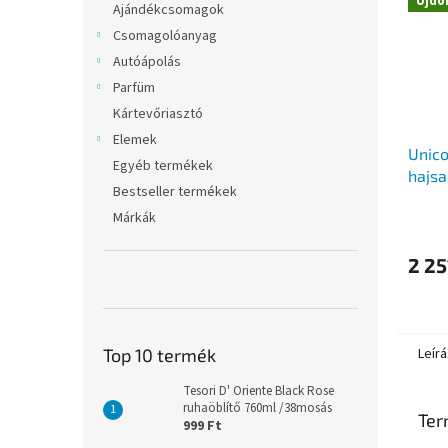
Újdo
Ajándékcsomagok
Csomagolóanyag
Autóápolás
Parfüm
Kártevőriasztó
Elemek
Unico
Egyéb termékek
hajs
Bestseller termékek
400 
Márkák
2 25
Top 10 termék
Leírá
Tesori D' Oriente Black Rose
ruhaöblítő 760ml /38mosás
Ter
999 Ft