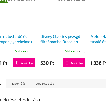
nság
rnis tusfürdő és
Disney Classics pezsgő
Metoo Ha
ampon gyerekeknek
fürdőbomba Oroszlán
tusoló é
ml
király 100g
Raktáron
(1 db)
Raktáron
(5 db)
1 Ft
530 Ft
1 336 F
Kosárba
Kosárba
s
Hasonló (8)
Beszélgetés
mék részletes leírása