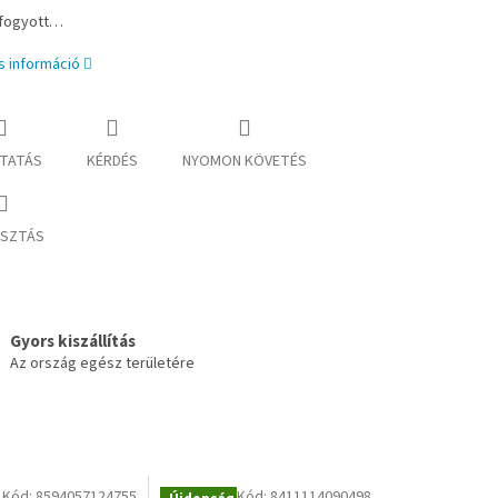
lfogyott…
s információ
TATÁS
KÉRDÉS
NYOMON KÖVETÉS
SZTÁS
Gyors kiszállítás
Az ország egész területére
Kód:
8594057124755
Kód:
8411114090498