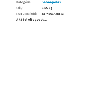
Kategória
:
Babaápolás
Súly
:
0.55 kg
EAN vonalkód
:
3574661428123
A tétel elfogyott…