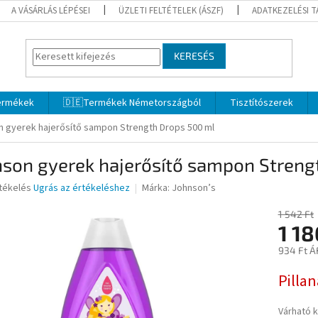
A VÁSÁRLÁS LÉPÉSEI
ÜZLETI FELTÉTELEK (ÁSZF)
ADATKEZELÉSI 
KERESÉS
termékek
🇩🇪Termékek Németországból
Tisztítószerek
 gyerek hajerősítő sampon Strength Drops 500 ml
nson gyerek hajerősítő sampon Streng
rtékelés
Ugrás az értékeléshez
Márka:
Johnson’s
1 542 Ft
1 18
ése
934 Ft Á
Egységár
Pilla
Várható 