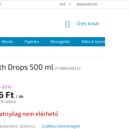
TÁJÉKOZTATÓ
ELÉRHETŐSÉGEK
HUF
Bejelentkezés
KOSÁR
Üres kosár
Mosás
Papíráru
Mosogatás
Baba & Gyerek
Szájá
th Drops 500 ml
3574661428123
–23 %
6 Ft
/ db
FA nélkül
:
natnyilag nem elérhető
kézbesítés:
2026.8.13
Szállítási lehetőségek