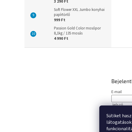
3 290 Ft
Soft Flower XXL Jumbo konyhai
papírtörlő
999 Ft
Passion Gold Color mosópor
8,1kg / 135 mosás
4 990 Ft
L
á
b
l
é
Bejelen
c
E-mail
Jelszó
Sütiket hasz
BEJELE
látogatások 
funkcionalit
Új regisztrá