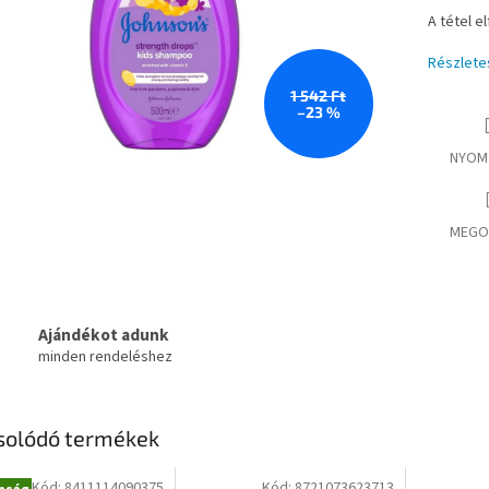
A tétel e
Részlete
1 542 Ft
–23 %
NYOM
MEGO
Ajándékot adunk
minden rendeléshez
solódó termékek
Kód:
8411114090375
Kód:
8721073623713