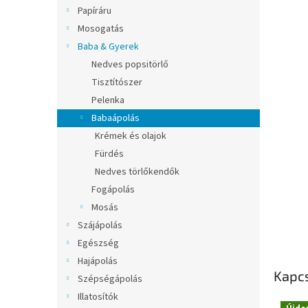
l
Papíráru
Mosogatás
Baba & Gyerek
Nedves popsitörlő
Tisztítószer
Pelenka
Babaápolás
Krémek és olajok
Fürdés
Nedves törlőkendők
Fogápolás
Mosás
Szájápolás
Egészség
Hajápolás
Kapc
Szépségápolás
Illatosítók