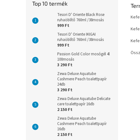
Top 10 termék
Ter
Tesori D' Oriente Black Rose
Kefe
ruhaöblítő 760ml /38mosás
999 Ft
Kefe
Tesori D' Oriente IKIGAI
ruhaöblítő 760ml /38mosás
Kefe
999 Ft
Össze
Passion Gold Color mosógél 4l
100mosás
3 290 Ft
Zewa Deluxe Aquatube
Cashmere Peach toalettpapír
24db
3 290 Ft
Zewa Deluxe Aquatube Delicate
care toalettpapír 16db
2 150 Ft
Zewa Deluxe Aquatube
Cashmere Peach toalettpapír
16db
2 150 Ft