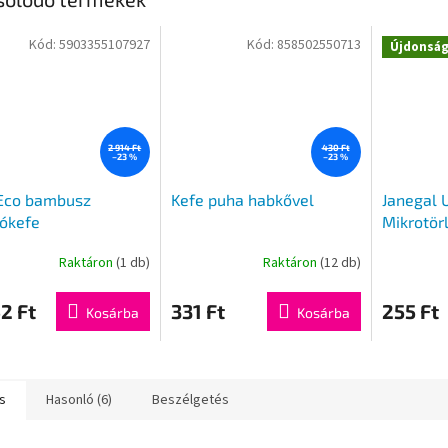
Kód:
5903355107927
Kód:
858502550713
Újdonsá
2 914 Ft
430 Ft
–23 %
–23 %
 Eco bambusz
Kefe puha habkővel
Janegal U
ókefe
Mikrotör
mix szín
Raktáron
(1 db)
Raktáron
(12 db)
2 Ft
331 Ft
255 Ft
Kosárba
Kosárba
s
Hasonló (6)
Beszélgetés