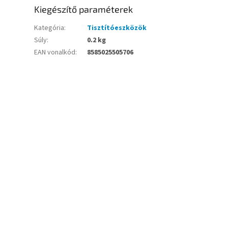
Kiegészítő paraméterek
Kategória
:
Tisztítóeszközök
Súly
:
0.2 kg
EAN vonalkód
:
8585025505706