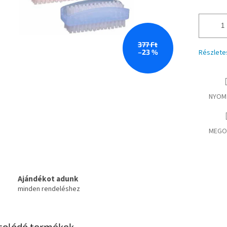
377 Ft
–23 %
Részlete
NYOM
MEGO
Ajándékot adunk
minden rendeléshez
solódó termékek