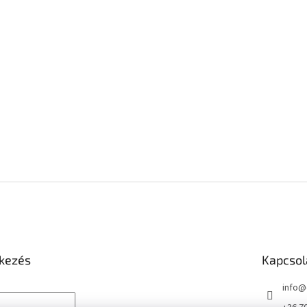
tkezés
Kapcsol
info
@