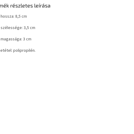
mék részletes leírása
 hossza: 8,5 cm
 szélessége: 3,5 cm
 magassága: 3 cm
tétel: polipropilén.