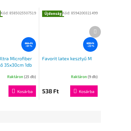
Kód:
8585025507519
Kód:
8594200321499
g
Újdonság
Következő
termék
664 Ft
699 Ft
–61 %
–23 %
ltra Microfiber
Favorit latex kesztyű M
lő 35x30cm 1db
Raktáron
(25 db)
Raktáron
(9 db)
538 Ft
Kosárba
Kosárba