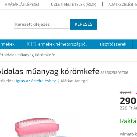
A VÁSÁRLÁS LÉPÉSEI
ÜZLETI FELTÉTELEK (ÁSZF)
ADATKEZELÉSI 
KERESÉS
termékek
🇩🇪Termékek Németországból
Tisztítószerek
étoldalas műanyag körömkefe
oldalas műanyag körömkefe
8585025505706
rtékelés
Ugrás az értékeléshez
Márka:
Janegal
377 Ft
–
290
ése
228 Ft Á
Egységár
Rakt
Várható 