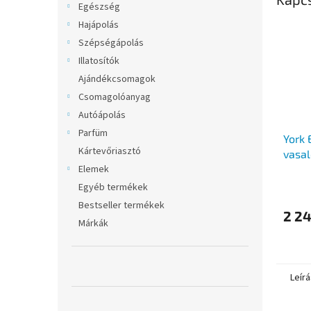
Egészség
Hajápolás
Szépségápolás
Illatosítók
Ajándékcsomagok
Csomagolóanyag
Autóápolás
Parfüm
York
Kártevőriasztó
vasal
Elemek
Egyéb termékek
Bestseller termékek
2 24
Márkák
Leírá