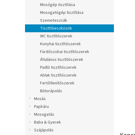
l
Mosógép tisztítása
Mosogatógép tisztítása
Szemeteszsák
Tisztítóeszközök
WC tisztítószerek
Konyhai tisztítószerek
Fürdőszobai tisztítószerek
Általános tisztítószerek
Padló tisztítószerek
Ablak tisztítószerek
Fertőtlenítőszerek
Bútorápolás
Mosás
Papíráru
Mosogatás
Baba & Gyerek
Szájápolás
Kapc