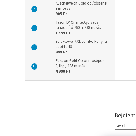
Kuschelweich Gold öblítőszer 1l
33mosás
905 Ft
Tesori D' Oriente Ayurveda
ruhaöblítő 760ml /38mosás
1 359 Ft
Soft Flower XXL Jumbo konyhai
papírtörlő
999 Ft
Passion Gold Color mosópor
8,1kg / 135 mosás
4 990 Ft
L
á
b
l
é
Bejelen
c
E-mail