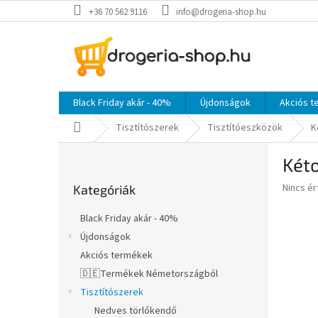
Ugrás
+36 70 562 9116
info@drogeria-shop.hu
a
fő
tartalomhoz
Black Friday akár - 40%
Újdonságok
Akciós 
Kezdőlap
Tisztítószerek
Tisztítóeszközök
K
O
Két
l
Kategóriák
d
A
Nincs é
Kategóriák
átugrása
a
termék
l
átlagos
Black Friday akár - 40%
s
értékel
Újdonságok
5-
ó
ből
Akciós termékek
p
0,0
a
🇩🇪Termékek Németországból
csillag.
n
Tisztítószerek
e
Nedves törlőkendő