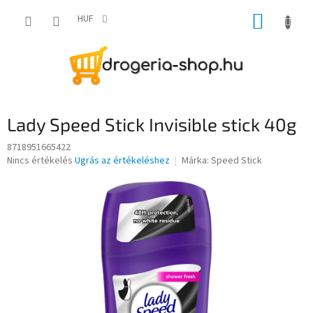
Ugrás
KOSÁR
a
HUF
fő
tartalomhoz
Lady Speed Stick Invisible stick 40g
8718951665422
A
Nincs értékelés
Ugrás az értékeléshez
Márka:
Speed Stick
termék
átlagos
értékelése
5-
ből
0,0
csillag.