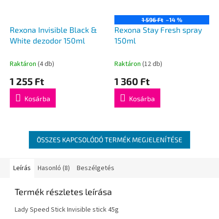
1 596 Ft
–14 %
Rexona Invisible Black &
Rexona Stay Fresh spray
White dezodor 150ml
150ml
Raktáron
(4 db)
Raktáron
(12 db)
1 255 Ft
1 360 Ft
Kosárba
Kosárba
ÖSSZES KAPCSOLÓDÓ TERMÉK MEGJELENÍTÉSE
Leírás
Hasonló (8)
Beszélgetés
Termék részletes leírása
Lady Speed Stick Invisible stick 45g