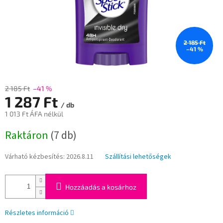
2 185 Ft
–41 %
2 185 Ft
–41 %
1 287 Ft
/ db
1 013 Ft ÁFA nélkül
Egységár:
Raktáron
(7 db)
Várható kézbesítés:
2026.8.11
Szállítási lehetőségek
Hozzáadás a kosárhoz
Részletes információ