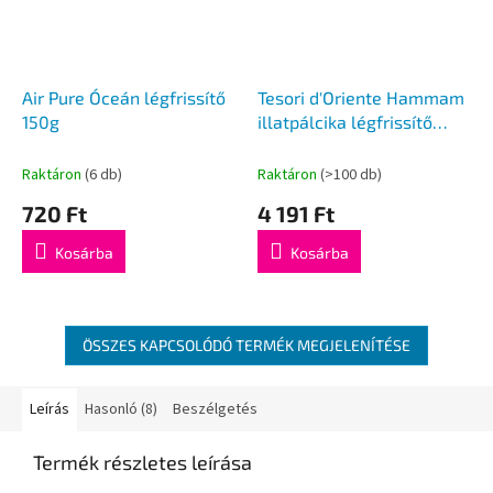
Air Pure Óceán légfrissítő
Tesori d'Oriente Hammam
150g
illatpálcika légfrissítő
200ml
Raktáron
(6 db)
Raktáron
(>100 db)
720 Ft
4 191 Ft
Kosárba
Kosárba
ÖSSZES KAPCSOLÓDÓ TERMÉK MEGJELENÍTÉSE
Leírás
Hasonló (8)
Beszélgetés
Termék részletes leírása