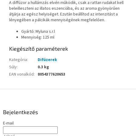
A diffúzor a hullámzás elvén működik, csak a rattan rudakat kell
beleilleszteni az illatos eszenciába, és az aroma gyönyörűen
átjárja az egész helyiséget. Ezután beállítod az intenzitást a
lényegében a pálcikák mennyiségének megfelelően.
Gyártó: Myluna s.r.l
Mennyiség: 125 ml
Kiegészítő paraméterek
Kategória
:
Difúzerek
Súly
:
0.3 kg
EAN vonalkód
:
8054377620653
L
á
b
l
Bejelentkezés
é
E-mail
c