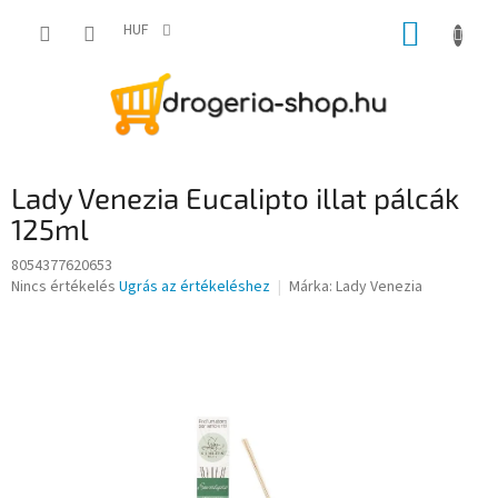
Ugrás
KOSÁR
a
HUF
fő
tartalomhoz
Lady Venezia Eucalipto illat pálcák
125ml
8054377620653
A
Nincs értékelés
Ugrás az értékeléshez
Márka:
Lady Venezia
termék
átlagos
értékelése
5-
ből
0,0
csillag.