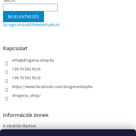
Jelszó
BEJELENTKEZÉS
Új regisztráció
Elfelejtett jelszó
Kapcsolat
info
@
drogeria-shop.hu
+36 70 562 9116
+36 70 562 9116
https://www.facebook.com/drogeriashophu
drogeria_shop/
Információk önnek
A vásárlás lépései
Üzleti feltételek (ÁSZF)