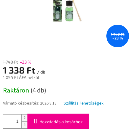
1 740 Ft
–23 %
1 740 Ft
–23 %
1 338 Ft
/ db
1 054 Ft ÁFA nélkül
Egységár:
Raktáron
(4 db)
Várható kézbesítés:
2026.8.13
Szállítási lehetőségek
Hozzáadás a kosárhoz