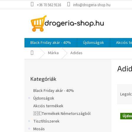
Ugrás
+36 70 562 9116
info@drogeria-shop.hu
a
fő
tartalomhoz
Black Friday akár - 40%
Újdonságok
Akciós 
Kezdőlap
Márka
Adidas
O
Adi
l
Kategóriák
d
Kategóriák
átugrása
a
T
l
Black Friday akár - 40%
e
s
Legolc
Újdonságok
r
ó
Akciós termékek
m
p
T
é
a
🇩🇪Termékek Németországból
Újdo
e
k
n
Tisztítószerek
r
e
e
Mosás