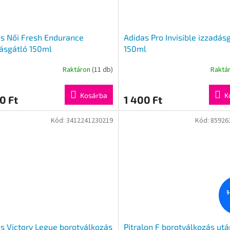
s Női Fresh Endurance
Adidas Pro Invisible izzadás
ásgátló 150ml
150ml
Raktáron
(11 db)
Raktá
Kosárba
K
0 Ft
1 400 Ft
Kód:
3412241230219
Kód:
85926
1
s Victory Legue borotválkozás
Pitralon F borotválkozás utá