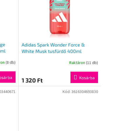
nge
Adidas Spark Wonder Force &
0ml
White Musk tusfürdő 400ml
ron
(8 db)
Raktáron
(11 db)
osárba
Kosárba
1 320 Ft
03440671
Kód:
3616304693830