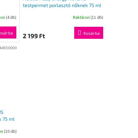
testpermet porlasztó nőknek 75 ml
ron
(4 db)
Raktáron
(11 db)
osárba
Kosárba
2 199 Ft
44550000
NS
k 75 ml
on
(10 db)