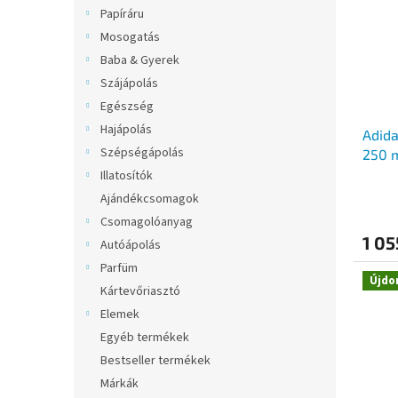
m
k
l
Papíráru
é
r
Mosogatás
k
e
e
n
Baba & Gyerek
k
d
Szájápolás
l
e
Egészség
i
z
Hajápolás
Adida
s
é
Szépségápolás
250 
t
s
á
Illatosítók
e
j
Ajándékcsomagok
a
Csomagolóanyag
1 05
Autóápolás
Parfüm
Újdo
Kártevőriasztó
Elemek
Egyéb termékek
Bestseller termékek
Márkák