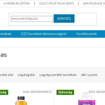
A VÁSÁRLÁS LÉPÉSEI
ÜZLETI FELTÉTELEK (ÁSZF)
ADATKEZELÉSI 
KERESÉS
termékek
🇩🇪Termékek Németországból
Tisztítószerek
das
sóbb elöl
Legdrágább
Legnépszerűbb termékek
ABC szerint
Kód:
3616303444372
Kód:
36163
nság
Újdonság