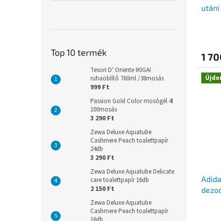
utáni
Top 10 termék
1 70
Tesori D' Oriente IKIGAI
Újdo
ruhaöblítő 760ml /38mosás
999 Ft
Passion Gold Color mosógél 4l
100mosás
3 290 Ft
Zewa Deluxe Aquatube
Cashmere Peach toalettpapír
24db
3 290 Ft
Zewa Deluxe Aquatube Delicate
Adid
care toalettpapír 16db
2 150 Ft
dezod
Zewa Deluxe Aquatube
Cashmere Peach toalettpapír
16db