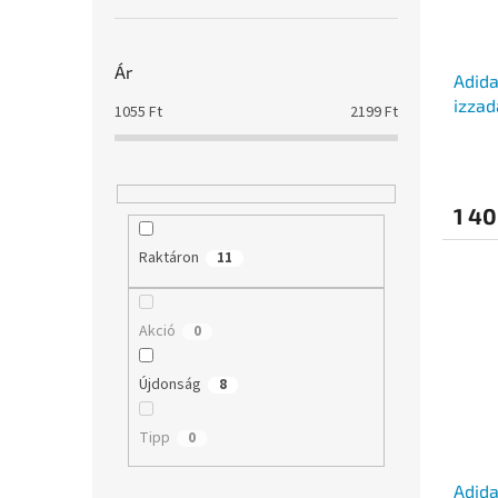
Ár
Adida
izzad
1055
Ft
2199
Ft
1 40
Raktáron
11
Akció
0
Újdonság
8
Tipp
0
Adida