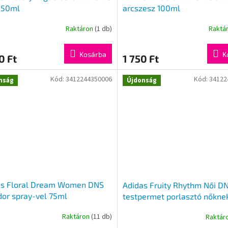
 50ml
arcszesz 100ml
Raktáron
(1 db)
Raktá
Kosárba
K
0 Ft
1 750 Ft
Kód:
3412244350006
Kód:
34122
nság
Újdonság
as Floral Dream Women DNS
Adidas Fruity Rhythm Női D
or spray-vel 75ml
testpermet porlasztó nőkne
Raktáron
(11 db)
Raktár