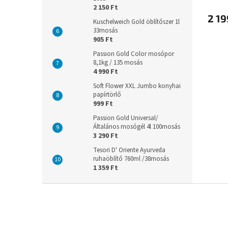
2 150 Ft
2 19
Kuschelweich Gold öblítőszer 1l
33mosás
905 Ft
Passion Gold Color mosópor
8,1kg / 135 mosás
4 990 Ft
Soft Flower XXL Jumbo konyhai
papírtörlő
999 Ft
Passion Gold Universal/
Általános mosógél 4l 100mosás
3 290 Ft
Tesori D' Oriente Ayurveda
ruhaöblítő 760ml /38mosás
1 359 Ft
L
á
b
l