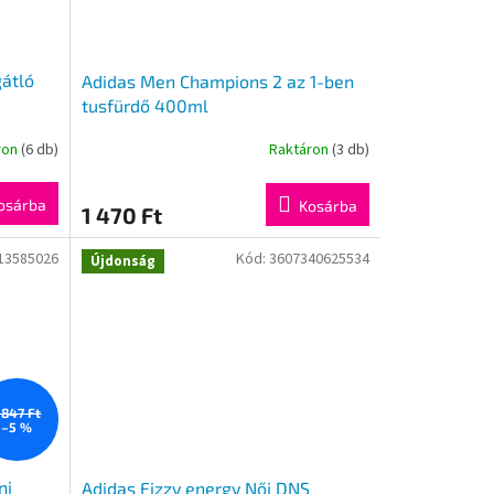
gátló
Adidas Men Champions 2 az 1-ben
tusfürdő 400ml
ron
(6 db)
Raktáron
(3 db)
osárba
Kosárba
1 470 Ft
13585026
Kód:
3607340625534
Újdonság
 847 Ft
–5 %
ni
Adidas Fizzy energy Női DNS