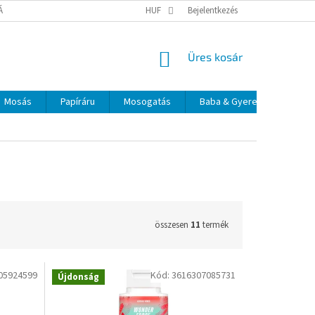
TÁJÉKOZTATÓ
ELÉRHETŐSÉGEK
HUF
Bejelentkezés
KOSÁR
Üres kosár
Mosás
Papíráru
Mosogatás
Baba & Gyerek
Szájá
összesen
11
termék
05924599
Kód:
3616307085731
Újdonság