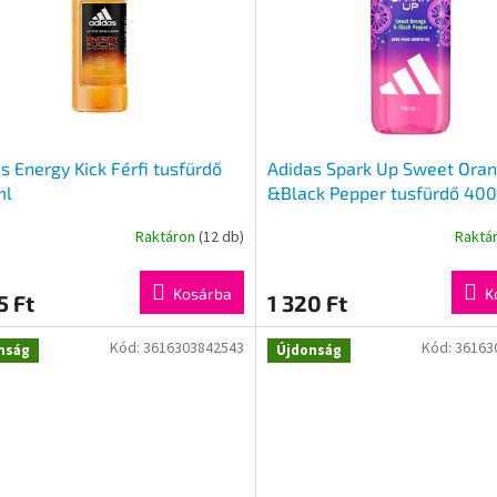
s Energy Kick Férfi tusfürdő
Adidas Spark Up Sweet Ora
ml
&Black Pepper tusfürdő 40
Raktáron
(12 db)
Raktá
Kosárba
K
5 Ft
1 320 Ft
Kód:
3616303842543
Kód:
36163
nság
Újdonság