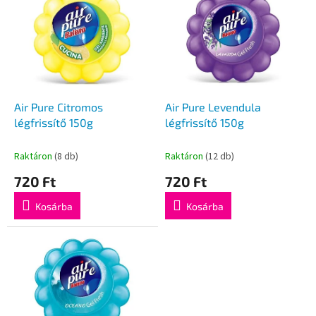
k
r
r
m
e
é
n
k
d
e
e
k
z
l
Air Pure Citromos
Air Pure Levendula
é
i
légfrissítő 150g
légfrissítő 150g
s
s
e
t
Raktáron
(8 db)
Raktáron
(12 db)
á
720 Ft
720 Ft
j
a
Kosárba
Kosárba