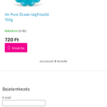
Air Pure Óceán légfrissítő
150g
Raktáron
(6 db)
720 Ft
Kosárba
összesen
3
termék
L
i
s
L
t
á
a
b
i
l
Bejelentkezés
r
é
á
E-mail
c
n
y