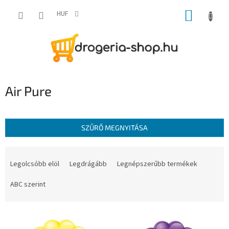
Ugrás
KOSÁR
a
HUF
fő
tartalomhoz
Air Pure
SZŰRŐ MEGNYITÁSA
T
e
Legolcsóbb elöl
Legdrágább
Legnépszerűbb termékek
r
m
ABC szerint
é
k
T
e
e