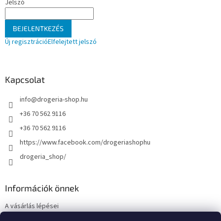
Jelszó
í
t
á
BEJELENTKEZÉS
s
e
Új regisztráció
Elfelejtett jelszó
l
e
m
e
Kapcsolat
i
info
@
drogeria-shop.hu
+36 70 562 9116
+36 70 562 9116
https://www.facebook.com/drogeriashophu
drogeria_shop/
Információk önnek
A vásárlás lépései
Üzleti feltételek (ÁSZF)