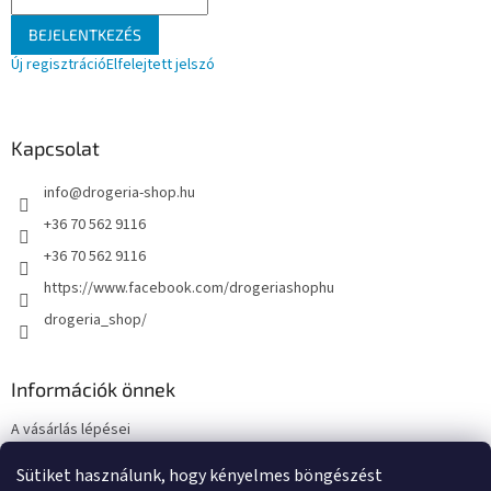
BEJELENTKEZÉS
Új regisztráció
Elfelejtett jelszó
Kapcsolat
info
@
drogeria-shop.hu
+36 70 562 9116
+36 70 562 9116
https://www.facebook.com/drogeriashophu
drogeria_shop/
Információk önnek
A vásárlás lépései
Üzleti feltételek (ÁSZF)
Sütiket használunk, hogy kényelmes böngészést
Adatkezelési tájékoztató