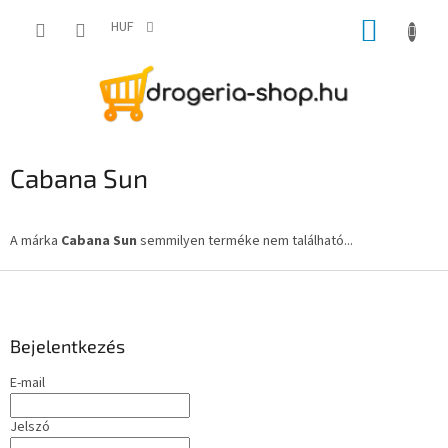
Ugrás
KOSÁR
a
HUF
fő
tartalomhoz
Cabana Sun
A márka
Cabana Sun
semmilyen terméke nem található...
L
á
b
l
Bejelentkezés
é
E-mail
c
Jelszó