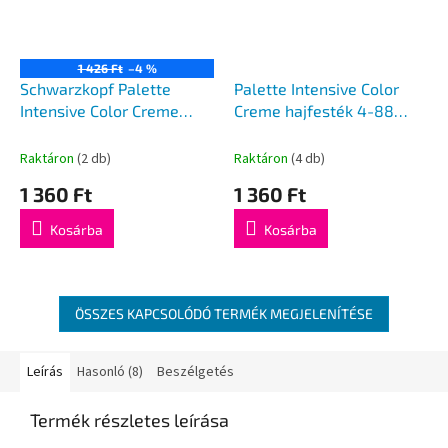
1 426 Ft
–4 %
Schwarzkopf Palette
Palette Intensive Color
Intensive Color Creme
Creme hajfesték 4-88
hajfesték C9/ 9.5-1
Intenzív sötétvörös 50 ml
Raktáron
(2 db)
Raktáron
(4 db)
1 360 Ft
1 360 Ft
Kosárba
Kosárba
ÖSSZES KAPCSOLÓDÓ TERMÉK MEGJELENÍTÉSE
Leírás
Hasonló (8)
Beszélgetés
Termék részletes leírása