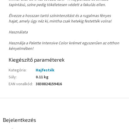
tapintású, színe pedig tökéletesen védett a fakulás ellen.
Élvezze a hosszan tartó színintenzitást és a rugalmas fényes
hajat, amely úgy néz ki, mintha csak hetekig festették volna!
Használata
Használja a Palette Intensive Color krémet egyszerűen az otthon
kényelmében!
Kiegészítő paraméterek
Kategória
:
Hajfesték
Súly
:
0.11 kg
EAN vonalkód
:
3838824159416
L
á
b
l
Bejelentkezés
é