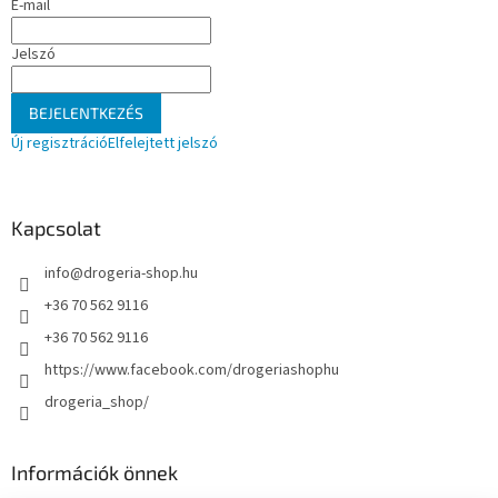
E-mail
c
Jelszó
BEJELENTKEZÉS
Új regisztráció
Elfelejtett jelszó
Kapcsolat
info
@
drogeria-shop.hu
+36 70 562 9116
+36 70 562 9116
https://www.facebook.com/drogeriashophu
drogeria_shop/
Információk önnek