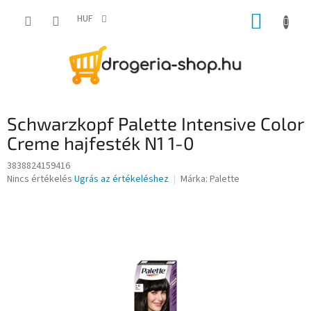
Ugrás
KOSÁR
a
HUF
fő
tartalomhoz
Schwarzkopf Palette Intensive Color
Creme hajfesték N1 1-0
3838824159416
A
Nincs értékelés
Ugrás az értékeléshez
Márka:
Palette
termék
átlagos
értékelése
5-
ből
0,0
csillag.