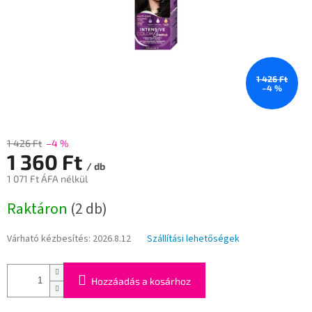
1 426 Ft
–4 %
1 426 Ft
–4 %
1 360 Ft
/ db
1 071 Ft ÁFA nélkül
Egységár:
Raktáron
(2 db)
Várható kézbesítés:
2026.8.12
Szállítási lehetőségek
Hozzáadás a kosárhoz