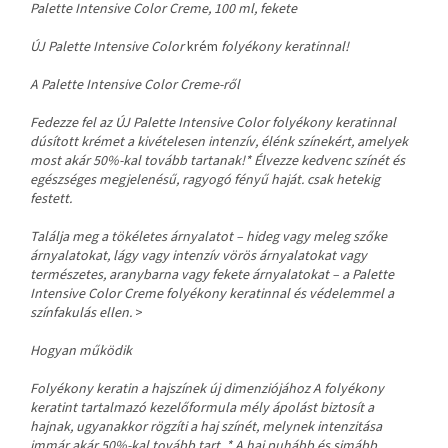
Palette Intensive Color Creme, 100 ml, fekete
ÚJ Palette Intensive Color
krém
folyékony keratinnal!
A Palette Intensive Color Creme-ről
Fedezze fel az ÚJ Palette Intensive Color folyékony keratinnal
dúsított krémet a kivételesen intenzív, élénk színekért, amelyek
most akár 50%-kal tovább tartanak!* Élvezze kedvenc színét és
egészséges megjelenésű, ragyogó fényű haját. csak hetekig
festett.
Találja meg a tökéletes árnyalatot – hideg vagy meleg szőke
árnyalatokat, lágy vagy intenzív vörös árnyalatokat vagy
természetes, aranybarna vagy fekete árnyalatokat – a Palette
Intensive Color Creme folyékony keratinnal és védelemmel a
színfakulás ellen.
>
Hogyan működik
Folyékony keratin a hajszínek új dimenziójához A folyékony
keratint tartalmazó kezelőformula mély ápolást biztosít a
hajnak, ugyanakkor rögzíti a haj színét, melynek intenzitása
immár akár 50%-kal tovább tart. * A haj puhább és simább