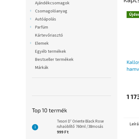
Ajándékcsomagok
Csomagolóanyag
Újdo
Autóápolás
Parfüm
Kártevőriasztó
Elemek
Egyéb termékek
Bestseller termékek
Kallo
Márkák
hamv
100 
1 17
Top 10 termék
Tesori D' Oriente Black Rose
Leírá
ruhaöblítő 760ml /38mosás
999 Ft