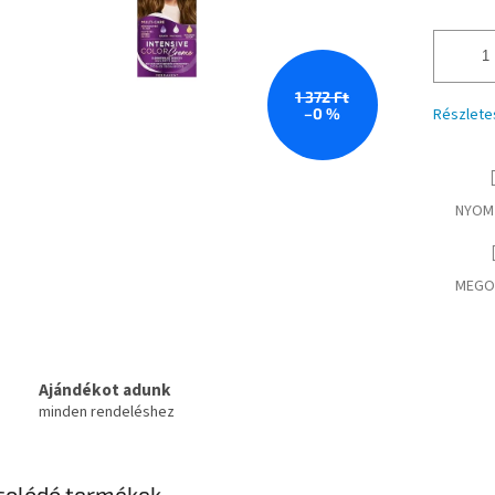
1 372 Ft
–0 %
Részlete
NYOM
MEGO
Ajándékot adunk
minden rendeléshez
solódó termékek