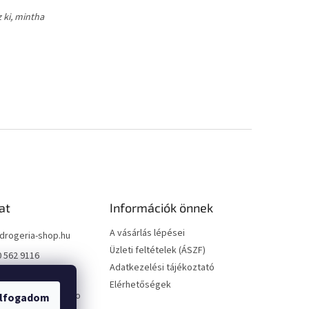
 ki, mintha
at
Információk önnek
A vásárlás lépései
drogeria-shop.hu
Üzleti feltételek (ÁSZF)
0 562 9116
Adatkezelési tájékoztató
0 562 9116
Elérhetőségek
://www.facebook.co
lfogadom