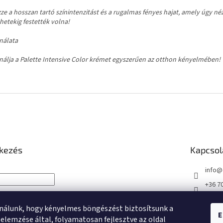
ze a hosszan tartó színintenzitást és a rugalmas fényes hajat, amely úgy néz
hetekig festették volna!
nálata
nálja a Palette Intensive Color krémet egyszerűen az otthon kényelmében!
tkezés
Kapcsol
info
@
+36 7
+36 7
nálunk, hogy kényelmes böngészést biztosítsunk a
https
E
NTKEZÉS
elemzése által, folyamatosan fejlesztve az oldal