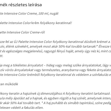
mék részletes leírása
tte Intensive Color Creme, 100 ml, nugát
alette Intensive Color
krém
folyékony keratinnal!
ette Intensive Color Creme-ről
ze fel az ÚJ Palette Intensive Color folyékony keratinnal dúsított krémet a
nzív, élénk színekért, amelyek most akár 50%-kal tovább tartanak!* Élvezze
t és egészséges megjelenésű, ragyogó fényű haját, amely úgy néz ki, mint c
tt.
lja meg a tökéletes árnyalatot – hideg vagy meleg szőke árnyalatokat, lágy 
nzív vörös árnyalatokat vagy természetes, aranybarna vagy fekete árnyalato
te Intensive Color krémből folyékony keratinnal és védelem a színfakulás e
an működik
ékony keratin a hajszínek új dimenziójához A folyékony keratint tartalmazó
la mély ápolást ad a hajnak, és egyben rögzíti a haj színét, amelynek inten
r akár 50%-kal tovább tart. * A haj puhább és simább tapintású, színe pedi
etesen védett a fakulás ellen.