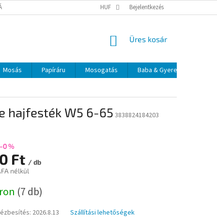
TÁJÉKOZTATÓ
ELÉRHETŐSÉGEK
HUF
Bejelentkezés
KOSÁR
Üres kosár
Mosás
Papíráru
Mosogatás
Baba & Gyerek
Szájá
e hajfesték W5 6-65
3838824184203
–0 %
60 Ft
/ db
ÁFA nélkül
:
áron
(7 db)
kézbesítés:
2026.8.13
Szállítási lehetőségek