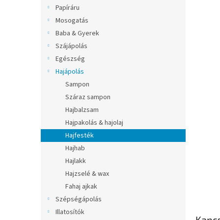
l
Papíráru
Mosogatás
Baba & Gyerek
Szájápolás
Egészség
Hajápolás
Sampon
Száraz sampon
Hajbalzsam
Hajpakolás & hajolaj
Hajfesték
Hajhab
Hajlakk
Hajzselé & wax
Fahaj ajkak
Szépségápolás
Illatosítók
Kapc