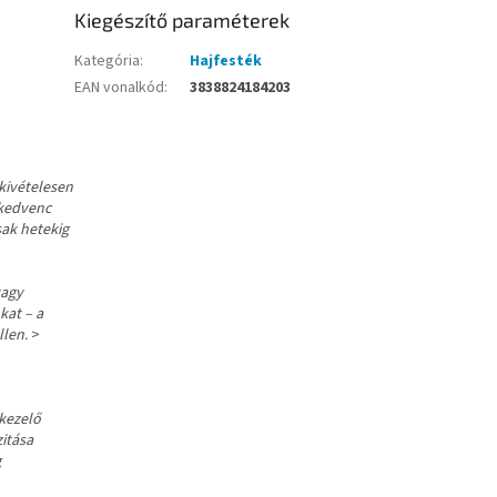
Kiegészítő paraméterek
Kategória
:
Hajfesték
EAN vonalkód
:
3838824184203
 kivételesen
 kedvenc
sak hetekig
vagy
kat – a
llen.
>
 kezelő
zitása
g