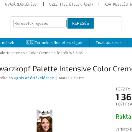
A VÁSÁRLÁS LÉPÉSEI
ÜZLETI FELTÉTELEK (ÁSZF)
ADATKEZELÉSI 
KERESÉS
termékek
🇩🇪Termékek Németországból
Tisztítószerek
lette Intensive Color Creme hajfesték W5 6-65
arzkopf Palette Intensive Color Crem
rtékelés
Ugrás az értékeléshez
Márka:
Palette
1 372 Ft
1 3
ése
1 071 Ft 
Egységár
Rakt
Várható 