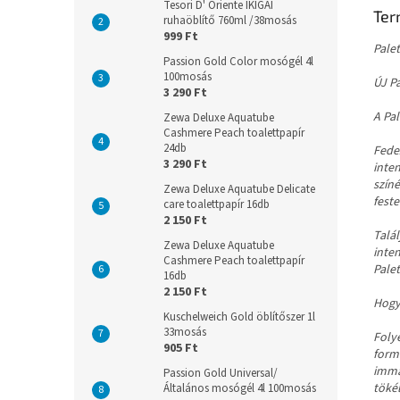
Tesori D' Oriente IKIGAI
Ter
ruhaöblítő 760ml /38mosás
999 Ft
Pale
Passion Gold Color mosógél 4l
100mosás
ÚJ P
3 290 Ft
A Pal
Zewa Deluxe Aquatube
Cashmere Peach toalettpapír
24db
Fedez
3 290 Ft
inte
színé
Zewa Deluxe Aquatube Delicate
feste
care toalettpapír 16db
2 150 Ft
Talá
Zewa Deluxe Aquatube
inte
Cashmere Peach toalettpapír
Palet
16db
2 150 Ft
Hogy
Kuschelweich Gold öblítőszer 1l
33mosás
Foly
905 Ft
formu
immá
Passion Gold Universal/
tökél
Általános mosógél 4l 100mosás