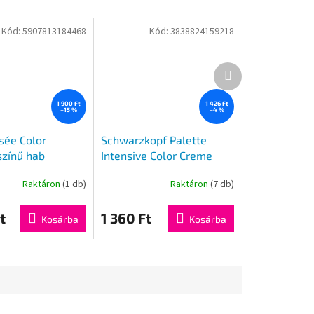
Kód:
5907813184468
Kód:
3838824159218
Következő
termék
1 900 Ft
1 426 Ft
–15 %
–4 %
sée Color
Schwarzkopf Palette
zínű hab
Intensive Color Creme
ő, mahagóni
hajfesték C10 10-1
Raktáron
(1 db)
Raktáron
(7 db)
 ml
t
1 360 Ft
Kosárba
Kosárba