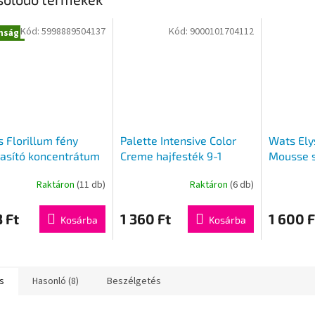
Kód:
5998889504137
Kód:
9000101704112
nság
s Florillum fény
Palette Intensive Color
Wats Ely
asító koncentrátum
Creme hajfesték 9-1
Mousse s
ml
keményít
Raktáron
(11 db)
Raktáron
(6 db)
színű 75
3 Ft
1 360 Ft
1 600 F
Kosárba
Kosárba
s
Hasonló (8)
Beszélgetés