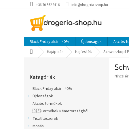
Ugrás
+36 70 562 9116
info@drogeria-shop.hu
a
fő
tartalomhoz
Black Friday akár - 40%
Újdonságok
Akciós 
Kezdőlap
Hajápolás
Hajfesték
Schwarzkopf Pa
O
Schw
l
Kategóriák
d
A
Nincs é
Kategóriák
átugrása
a
termék
l
átlagos
Black Friday akár - 40%
s
értékel
Újdonságok
5-
ó
ből
Akciós termékek
p
0,0
a
🇩🇪Termékek Németországból
csillag.
n
Tisztítószerek
e
Mosás