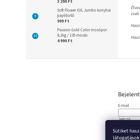
3 290 Ft
Élvez
Soft Flower XXL Jumbo konyhai
csak 
papírtörlő
999 Ft
Hasz
Passion Gold Color mosópor
8,1kg / 135 mosás
Hasz
4 990 Ft
L
á
b
l
é
Bejelen
c
E-mail
Jelszó
Sütiket hasz
BEJELE
látogatások 