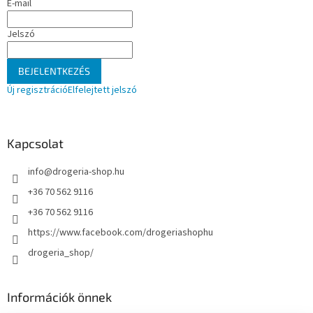
E-mail
c
Jelszó
BEJELENTKEZÉS
Új regisztráció
Elfelejtett jelszó
Kapcsolat
info
@
drogeria-shop.hu
+36 70 562 9116
+36 70 562 9116
https://www.facebook.com/drogeriashophu
drogeria_shop/
Információk önnek