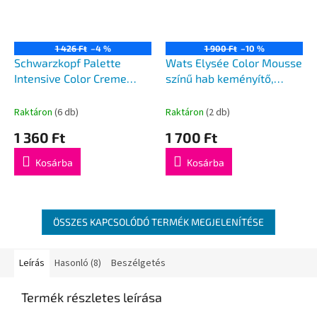
1 426 Ft
–4 %
1 900 Ft
–10 %
Schwarzkopf Palette
Wats Elysée Color Mousse
Intensive Color Creme
színű hab keményítő,
hajfesték RFE3 4-89
türkiz színű 75 ml
Raktáron
(6 db)
Raktáron
(2 db)
1 360 Ft
1 700 Ft
Kosárba
Kosárba
ÖSSZES KAPCSOLÓDÓ TERMÉK MEGJELENÍTÉSE
Leírás
Hasonló (8)
Beszélgetés
Termék részletes leírása