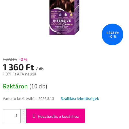
1 372 Ft
–0 %
1 372 Ft
–0 %
1 360 Ft
/ db
1 071 Ft ÁFA nélkül
Egységár:
Raktáron
(10 db)
Várható kézbesítés:
2026.8.13
Szállítási lehetőségek
Hozzáadás a kosárhoz