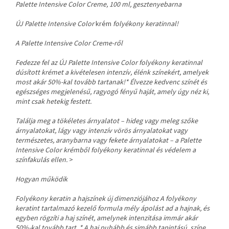
Palette Intensive Color Creme, 100 ml, gesztenyebarna
ÚJ Palette Intensive Color
krém
folyékony keratinnal!
A Palette Intensive Color Creme-ről
Fedezze fel az ÚJ Palette Intensive Color folyékony keratinnal
dúsított krémet a kivételesen intenzív, élénk színekért, amelyek
most akár 50%-kal tovább tartanak!* Élvezze kedvenc színét és
egészséges megjelenésű, ragyogó fényű haját, amely úgy néz ki,
mint csak hetekig festett.
Találja meg a tökéletes árnyalatot – hideg vagy meleg szőke
árnyalatokat, lágy vagy intenzív vörös árnyalatokat vagy
természetes, aranybarna vagy fekete árnyalatokat – a Palette
Intensive Color krémből folyékony keratinnal és védelem a
színfakulás ellen.
>
Hogyan működik
Folyékony keratin a hajszínek új dimenziójához A folyékony
keratint tartalmazó kezelő formula mély ápolást ad a hajnak, és
egyben rögzíti a haj színét, amelynek intenzitása immár akár
50%-kal tovább tart. * A haj puhább és simább tapintású, színe