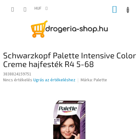
Ugrás
KOSÁR
a
HUF
fő
tartalomhoz
Schwarzkopf Palette Intensive Color
Creme hajfesték R4 5-68
3838824159751
A
Nincs értékelés
Ugrás az értékeléshez
Márka:
Palette
termék
átlagos
értékelése
5-
ből
0,0
csillag.