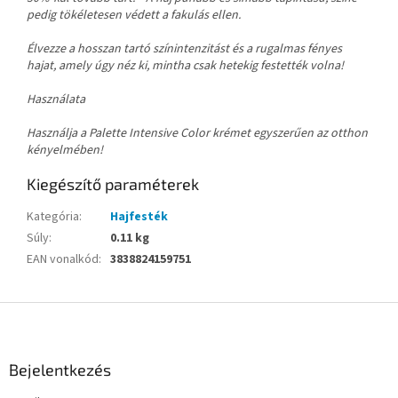
pedig tökéletesen védett a fakulás ellen.
Élvezze a hosszan tartó színintenzitást és a rugalmas fényes
hajat, amely úgy néz ki, mintha csak hetekig festették volna!
Használata
Használja a Palette Intensive Color krémet egyszerűen az otthon
kényelmében!
Kiegészítő paraméterek
Kategória
:
Hajfesték
Súly
:
0.11 kg
EAN vonalkód
:
3838824159751
L
á
b
l
Bejelentkezés
é