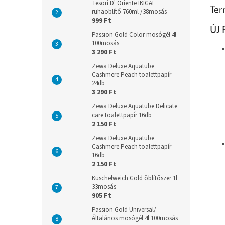
Tesori D' Oriente IKIGAI
Ter
ruhaöblítő 760ml /38mosás
999 Ft
ÚJ 
Passion Gold Color mosógél 4l
100mosás
3 290 Ft
Zewa Deluxe Aquatube
Cashmere Peach toalettpapír
24db
3 290 Ft
Zewa Deluxe Aquatube Delicate
care toalettpapír 16db
2 150 Ft
Zewa Deluxe Aquatube
Cashmere Peach toalettpapír
16db
2 150 Ft
Kuschelweich Gold öblítőszer 1l
33mosás
905 Ft
Passion Gold Universal/
Általános mosógél 4l 100mosás