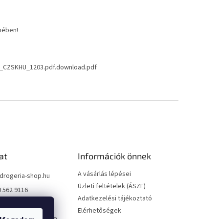
mében!
h_CZSKHU_1203.pdf.download.pdf
at
Információk önnek
A vásárlás lépései
drogeria-shop.hu
Üzleti feltételek (ÁSZF)
0 562 9116
Adatkezelési tájékoztató
0 562 9116
Elérhetőségek
://www.facebook.co