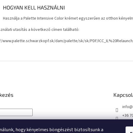
HOGYAN KELL HASZNÁLNI
Használja a Palette Intensive Color krémet egyszerűen az otthon kényel
ználati utasítás a következő címen található:
://www.palette.schwarzkopf.sk/dam/palette/sk/sk/PDF/ICC_IL%20Relaunc
tkezés
Kapcsol
info
@
+36 7
+36 7
nálunk, hogy kényelmes böngészést biztosítsunk a
https