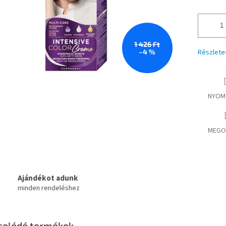
1 426 Ft
–4 %
Részlete
NYOM
MEGO
Ajándékot adunk
minden rendeléshez
solódó termékek