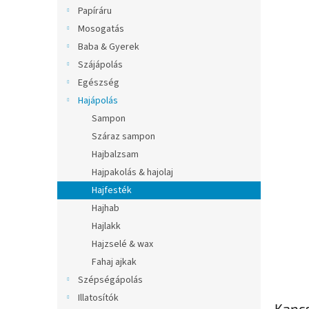
l
Papíráru
Mosogatás
Baba & Gyerek
Szájápolás
Egészség
Hajápolás
Sampon
Száraz sampon
Hajbalzsam
Hajpakolás & hajolaj
Hajfesték
Hajhab
Hajlakk
Hajzselé & wax
Fahaj ajkak
Szépségápolás
Illatosítók
Kapc