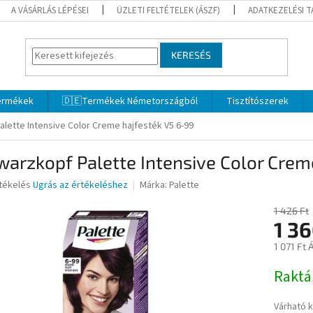
A VÁSÁRLÁS LÉPÉSEI
ÜZLETI FELTÉTELEK (ÁSZF)
ADATKEZELÉSI 
KERESÉS
termékek
🇩🇪Termékek Németországból
Tisztítószerek
lette Intensive Color Creme hajfesték V5 6-99
arzkopf Palette Intensive Color Crem
rtékelés
Ugrás az értékeléshez
Márka:
Palette
1 426 Ft
1 3
ése
1 071 Ft 
Egységár
Rakt
Várható 