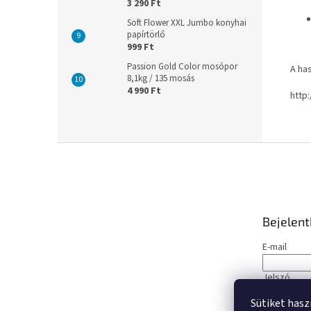
3 290 Ft
Soft Flower XXL Jumbo konyhai
papírtörlő
999 Ft
Passion Gold Color mosópor
A has
8,1kg / 135 mosás
4 990 Ft
http
L
á
b
l
é
Bejelen
c
E-mail
Jelszó
Sütiket hasz