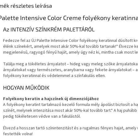
mék részletes leírása
Palette Intensive Color Creme folyékony keratinna
Az INTENZÍV SZÍNKRÉM PALETTÁRÓL
Fedezze fel az ÚJ Palette Intensive Color folyékony keratinnal dúsított k
élénk színekért, amelyek most akár 50%-kal tovább tartanak!* Élvezze 
megjelenésű, ragyogó fényű haját, amely úgy néz ki, mintha csak most let
Találja meg a tökéletes árnyalatot – hideg vagy meleg szőke árnyalatokat
árnyalatokat vagy természetes, aranybarna vagy fekete árnyalatokat – a 
folyékony keratinnal és védelemmel a színfakulás ellen.
HOGYAN MŰKÖDIK
Folyékony keratin a hajszínek új dimenziójához
A folyékony keratint tartalmazó kezelő formula mély ápolást biztosít a ha
színét, melynek intenzitása most akár 50%-kal tovább tart.* A haj puhább 
pedig tökéletesen védve van a fakulástól.
Élvezd a hosszan tartó színintenzitást és a rugalmas fényes hajat, amely 
festették volna!