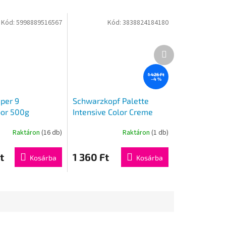
Kód:
5998889516567
Kód:
3838824184180
Következő
termék
1 426 Ft
–4 %
uper 9
Schwarzkopf Palette
por 500g
Intensive Color Creme
hajfesték G3 4-5
Raktáron
(16 db)
Raktáron
(1 db)
t
1 360 Ft
Kosárba
Kosárba