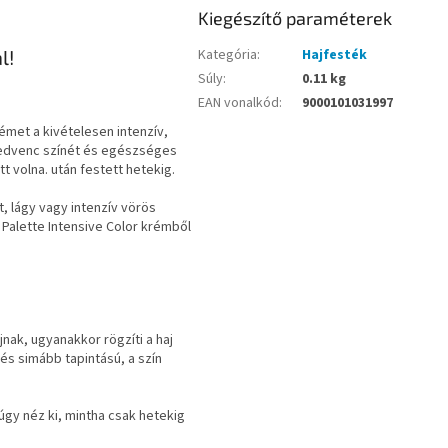
Kiegészítő paraméterek
l!
Kategória
:
Hajfesték
Súly
:
0.11 kg
EAN vonalkód
:
9000101031997
rémet a kivételesen intenzív,
kedvenc színét és egészséges
t volna. után festett hetekig.
, lágy vagy intenzív vörös
Palette Intensive Color krémből
jnak, ugyanakkor rögzíti a haj
és simább tapintású, a szín
úgy néz ki, mintha csak hetekig