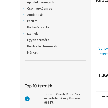
Ajándékcsomagok
Csomagolóanyag
Autóápolás
Parfüm
Kártevőriasztó
Elemek
Egyéb termékek
Bestseller termékek
Schwa
Márkák
Inten
hajfe
1 36
Top 10 termék
Tesori D' Oriente Black Rose
Leírá
ruhaöblítő 760ml /38mosás
999 Ft