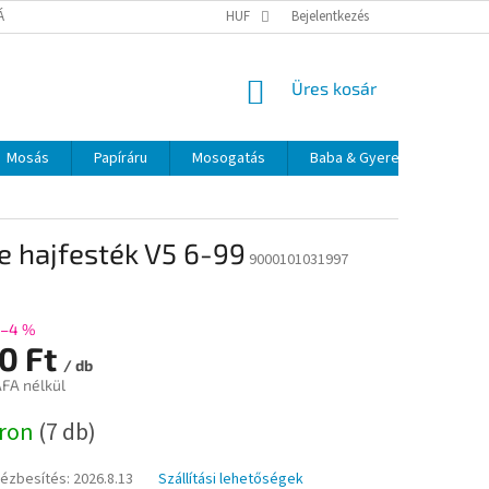
TÁJÉKOZTATÓ
ELÉRHETŐSÉGEK
HUF
Bejelentkezés
KOSÁR
Üres kosár
Mosás
Papíráru
Mosogatás
Baba & Gyerek
Szájá
e hajfesték V5 6-99
9000101031997
–4 %
60 Ft
/ db
ÁFA nélkül
:
áron
(7 db)
kézbesítés:
2026.8.13
Szállítási lehetőségek