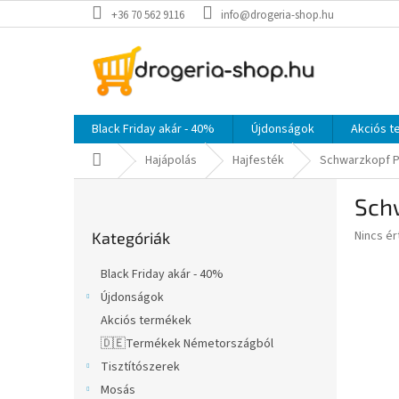
Ugrás
+36 70 562 9116
info@drogeria-shop.hu
a
fő
tartalomhoz
Black Friday akár - 40%
Újdonságok
Akciós 
Kezdőlap
Hajápolás
Hajfesték
Schwarzkopf Pa
O
Schw
l
Kategóriák
d
A
Nincs é
Kategóriák
átugrása
a
termék
l
átlagos
Black Friday akár - 40%
s
értékel
Újdonságok
5-
ó
ből
Akciós termékek
p
0,0
a
🇩🇪Termékek Németországból
csillag.
n
Tisztítószerek
e
Mosás