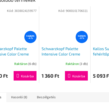
Kód:
3838824159577
Kód:
9000101706321
1 426 Ft
1 372 Ft
–4 %
–0 %
rzkopf Palette
Schwarzkopf Palette
Kallos S
sive Color Creme
Intensive Color Creme
fehérítő
sték N5 6-0
hajfesték 7-77
Raktáron
(6 db)
Raktáron
(3 db)
0 Ft
1 360 Ft
5 093 F
Kosárba
Kosárba
s
Hasonló (8)
Beszélgetés