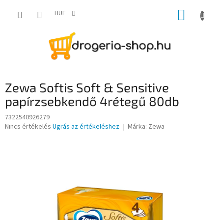
Ugrás
KOSÁR
a
HUF
fő
tartalomhoz
Zewa Softis Soft & Sensitive
papírzsebkendő 4rétegű 80db
7322540926279
A
Nincs értékelés
Ugrás az értékeléshez
Márka:
Zewa
termék
átlagos
értékelése
5-
ből
0,0
csillag.