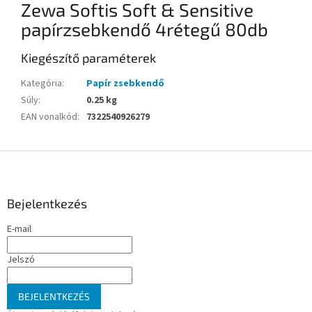
Zewa Softis Soft & Sensitive
papírzsebkendő 4rétegű 80db
Kiegészítő paraméterek
Kategória
:
Papír zsebkendő
Súly
:
0.25 kg
EAN vonalkód
:
7322540926279
L
á
b
l
Bejelentkezés
é
E-mail
c
Jelszó
BEJELENTKEZÉS