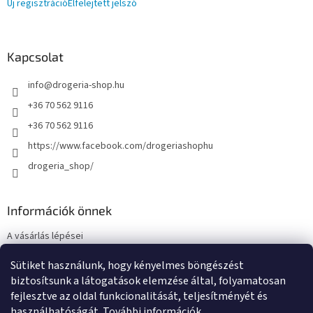
Új regisztráció
Elfelejtett jelszó
Kapcsolat
info
@
drogeria-shop.hu
+36 70 562 9116
+36 70 562 9116
https://www.facebook.com/drogeriashophu
drogeria_shop/
Információk önnek
A vásárlás lépései
Üzleti feltételek (ÁSZF)
Sütiket használunk, hogy kényelmes böngészést
Adatkezelési tájékoztató
biztosítsunk a látogatások elemzése által, folyamatosan
Elérhetőségek
fejlesztve az oldal funkcionalitását, teljesítményét és
használhatóságát.
További információk