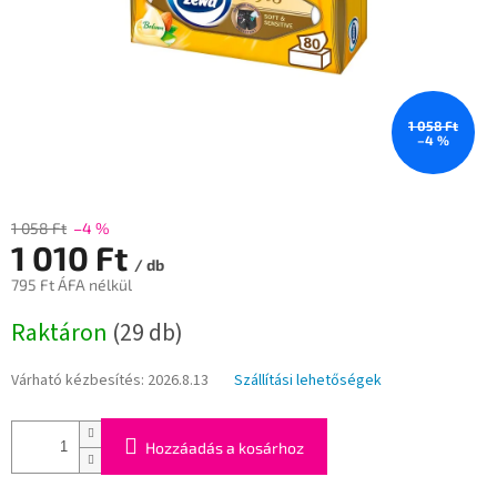
1 058 Ft
–4 %
1 058 Ft
–4 %
1 010 Ft
/ db
795 Ft ÁFA nélkül
Egységár:
Raktáron
(29 db)
Várható kézbesítés:
2026.8.13
Szállítási lehetőségek
Hozzáadás a kosárhoz