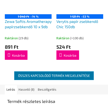
1 040 Ft
–14 %
1 121 Ft
–53 %
Zewa Softis Aromatherapy
Verytis papír zsebkendő
papírzsebkendő 10 x 9db
Chic 150db
Raktáron
(19 db)
Raktáron
(>100 db)
891 Ft
524 Ft
Kosárba
Kosárba
ÖSSZES KAPCSOLÓDÓ TERMÉK MEGJELENÍTÉSE
Leírás
Hasonló (8)
Beszélgetés
Termék részletes leírása