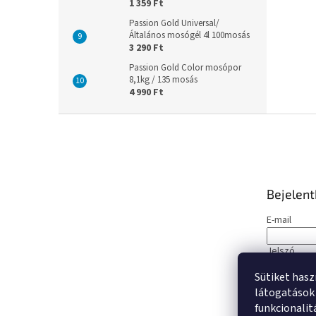
1 359 Ft
Passion Gold Universal/
Általános mosógél 4l 100mosás
3 290 Ft
Passion Gold Color mosópor
8,1kg / 135 mosás
4 990 Ft
L
á
b
l
é
Bejelen
c
E-mail
Jelszó
Sütiket hasz
BEJELE
látogatások 
funkcionalit
Új regisztrá