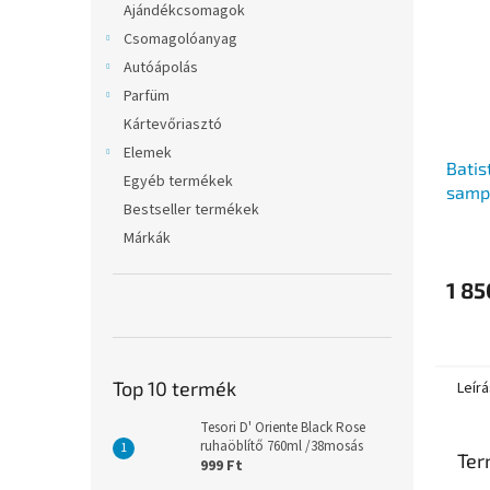
Ajándékcsomagok
Csomagolóanyag
Autóápolás
Parfüm
Kártevőriasztó
Elemek
Batis
Egyéb termékek
samp
Bestseller termékek
Márkák
1 85
Top 10 termék
Leírá
Tesori D' Oriente Black Rose
ruhaöblítő 760ml /38mosás
Ter
999 Ft