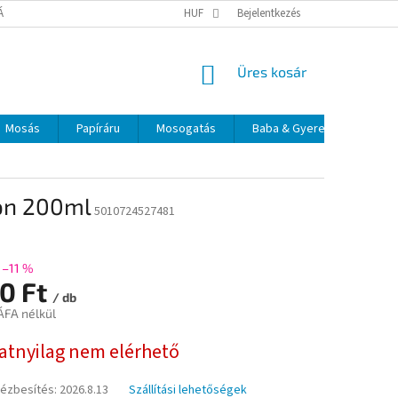
TÁJÉKOZTATÓ
ELÉRHETŐSÉGEK
HUF
Bejelentkezés
KOSÁR
Üres kosár
Mosás
Papíráru
Mosogatás
Baba & Gyerek
Szájá
pon 200ml
5010724527481
–11 %
50 Ft
/ db
ÁFA nélkül
:
natnyilag nem elérhető
kézbesítés:
2026.8.13
Szállítási lehetőségek