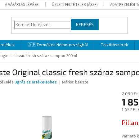
A VÁSÁRLÁS LÉPÉSEI
ÜZLETI FELTÉTELEK (ÁSZF)
ADATKEZELÉSI 
KERESÉS
termékek
🇩🇪Termékek Németországból
Tisztítószerek
riginal classic fresh száraz sampon 200ml
ste Original classic fresh száraz sam
rtékelés
Ugrás az értékeléshez
Márka:
batiste
2 089 Ft
1 8
ése
1 457 Ft 
Egységár
Pilla
Várható 