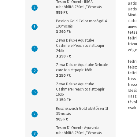
Tesori D' Oriente IKIGAI
Bati
ruhaöblítő 760ml /38mosás
Bati
999 Ft
Mind
illat
Passion Gold Color mosógél 4l
univ
100mosás
3 290 Ft
tets
felfr
Zewa Deluxe Aquatube
frizu
Cashmere Peach toalettpapír
vége
24db
3 290 Ft
felfr
Zewa Deluxe Aquatube Delicate
felsz
care toalettpapír 16db
felfr
2 150 Ft
friss
Zewa Deluxe Aquatube
fris
Cashmere Peach toalettpapír
Ideá
16db
Haszn
2 150 Ft
távol
csak
Kuschelweich Gold öblítőszer 1l
33mosás
905 Ft
Tesori D' Oriente Ayurveda
ruhaöblítő 760ml /38mosás