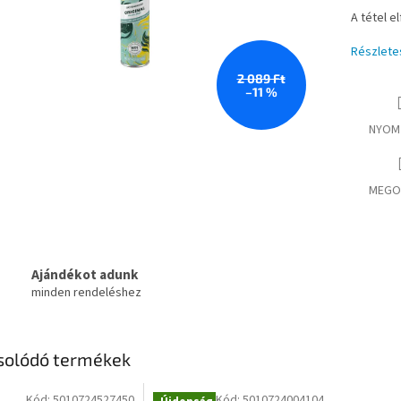
A tétel e
Részlete
2 089 Ft
–11 %
NYOM
MEGO
Ajándékot adunk
minden rendeléshez
solódó termékek
Kód:
5010724527450
Kód:
5010724004104