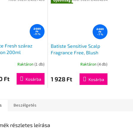
Újdonság
2 089
2 089
Ft
Ft
–11 %
–7 %
te Fresh száraz
Batiste Sensitive Scalp
on 200ml
Fragrance Free, Blush
száraz sampon 200ml
Raktáron
(1 db)
Raktáron
(4 db)
0 Ft
1 928 Ft
Kosárba
Kosárba
s
Beszélgetés
mék részletes leírása