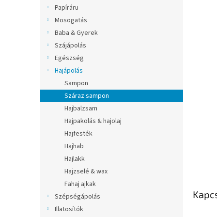
l
Papíráru
Mosogatás
Baba & Gyerek
Szájápolás
Egészség
Hajápolás
Sampon
Száraz sampon
Hajbalzsam
Hajpakolás & hajolaj
Hajfesték
Hajhab
Hajlakk
Hajzselé & wax
Fahaj ajkak
Kapc
Szépségápolás
Illatosítók