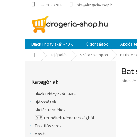
Ugrás
+36 70 562 9116
info@drogeria-shop.hu
a
fő
tartalomhoz
Black Friday akár - 40%
Újdonságok
Akciós 
Kezdőlap
Hajápolás
Száraz sampon
Batiste O
O
Bati
l
Kategóriák
d
A
Nincs é
Kategóriák
átugrása
a
termék
l
átlagos
Black Friday akár - 40%
s
értékel
Újdonságok
5-
ó
ből
Akciós termékek
p
0,0
a
🇩🇪Termékek Németországból
csillag.
n
Tisztítószerek
e
Mosás