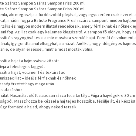
ste Száraz Sampon Száraz Sampon Friss 200 ml
ste Száraz Sampon Száraz Sampon Friss 200 ml
enki, aki megosztja a fürdőszobát párjával, vagy egyszerűen csak szereti a
okat, imádni fogja a Batiste Fragrance Fresh száraz sampont minden hajtípus
erzális és nagyon modern illattal rendelkezik, amely férfiaknak és nőknek 
zeni fog. Az illat csak egy kellemes kiegészítő. A sampon fő előnye, hogy a
issíti és ragyogóvá teszi a már mosásra szoruló hajat. Formát és volument 
rának, így gondtalanul elhagyhatja a házat. Anélkül, hogy időigényes hajmo
znie, de olyan érzéssel, mintha most mosták volna.
issíti a hajat a hajmosások között
ívja a felesleges faggyút
issíti a hajat, volument és textúrát ad
 uniszex illat – ideális férfiaknak és nőknek
sességérzetet hagy maga után
lis utazáshoz
álat: Használat előtt alaposan rázza fel a tartályt. Fújja a hajvégekre 30 cm
ságból. Masszírozza be kézzel a haj teljes hosszába, fésülje át, és kész is
 úgy formázd a hajad, ahogy neked tetszik.