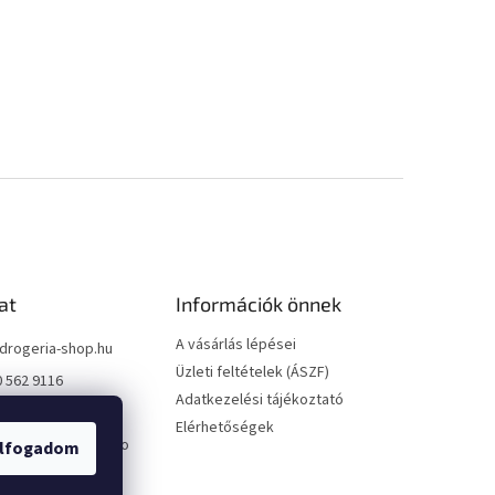
at
Információk önnek
A vásárlás lépései
drogeria-shop.hu
Üzleti feltételek (ÁSZF)
0 562 9116
Adatkezelési tájékoztató
0 562 9116
Elérhetőségek
://www.facebook.co
lfogadom
geriashophu