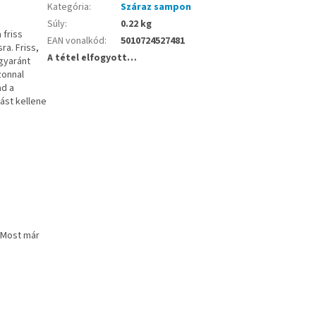
Kategória
:
Száraz sampon
Súly
:
0.22 kg
 friss
EAN vonalkód
:
5010724527481
ra. Friss,
A tétel elfogyott…
egyaránt
zonnal
ad a
sást kellene
! Most már