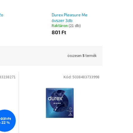
2o
Durex Pleasure Me
óvszer 3db
Raktáron
(21 db)
801 Ft
összesen
5
termék
83238271
Kód:
5038483733998
 031 Ft
–22 %