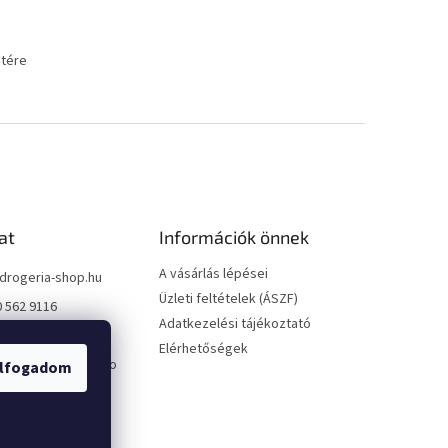
etére
at
Információk önnek
A vásárlás lépései
drogeria-shop.hu
Üzleti feltételek (ÁSZF)
0 562 9116
Adatkezelési tájékoztató
0 562 9116
Elérhetőségek
://www.facebook.co
lfogadom
geriashophu
ria_shop/