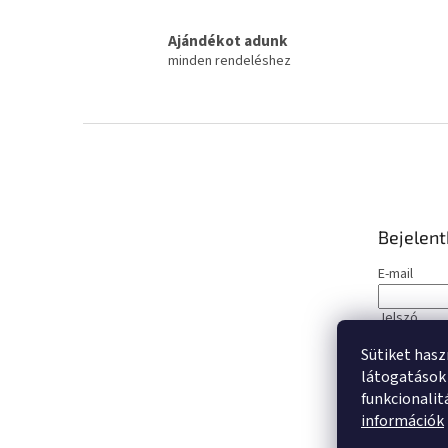
Ajándékot adunk
minden rendeléshez
L
á
b
l
é
Bejelen
c
E-mail
Jelszó
Sütiket hasz
BEJELE
látogatások 
funkcionalit
Új regisztrá
információk