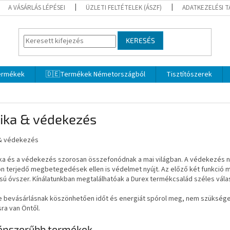
A VÁSÁRLÁS LÉPÉSEI
ÜZLETI FELTÉTELEK (ÁSZF)
ADATKEZELÉSI 
KERESÉS
termékek
🇩🇪Termékek Németországból
Tisztítószerek
tika & védekezés
 & védekezés
ika és a védekezés szorosan összefonódnak a mai világban. A védekezés 
n terjedő megbetegedések ellen is védelmet nyújt. Az előző két funkció m
ású óvszer. Kínálatunkban megtalálhatóak a Durex termékcsalád széles vála
e bevásárlásnak köszönhetően időt és energiát spórol meg, nem szükséges
sra van Öntől.
épszerűbb termékek