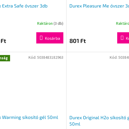
 Extra Safe óvszer 3db
Durex Pleasure Me óvszer 3
Raktáron
(3 db)
Raktár
Kosárba
K
 Ft
801 Ft
Kód:
5038483182963
Kód:
50384
nság
 Warming síkosító gél 50ml
Durex Original H2o síkosító 
50ml