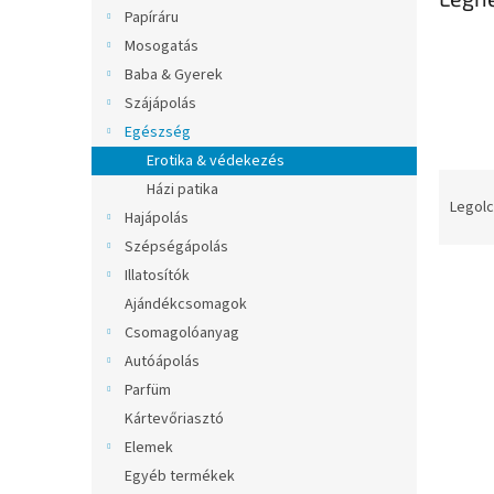
l
Papíráru
Mosogatás
Baba & Gyerek
Szájápolás
Egészség
Erotika & védekezés
T
Házi patika
e
Legolc
Hajápolás
r
Szépségápolás
m
T
Illatosítók
é
e
k
Ajándékcsomagok
r
e
Csomagolóanyag
m
k
Autóápolás
é
r
Parfüm
k
e
Kártevőriasztó
e
n
k
d
Elemek
l
e
Egyéb termékek