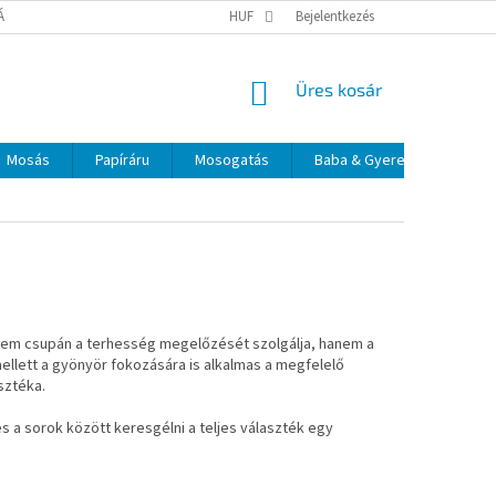
TÁJÉKOZTATÓ
ELÉRHETŐSÉGEK
HUF
Bejelentkezés
KOSÁR
Üres kosár
Mosás
Papíráru
Mosogatás
Baba & Gyerek
Szájá
nem csupán a terhesség megelőzését szolgálja, hanem a
ellett a gyönyör fokozására is alkalmas a megfelelő
sztéka.
 a sorok között keresgélni a teljes választék egy