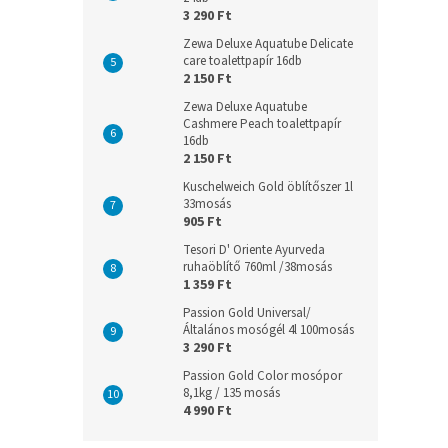
3 290 Ft
Zewa Deluxe Aquatube Delicate
care toalettpapír 16db
2 150 Ft
Zewa Deluxe Aquatube
Cashmere Peach toalettpapír
16db
2 150 Ft
Kuschelweich Gold öblítőszer 1l
33mosás
905 Ft
Tesori D' Oriente Ayurveda
ruhaöblítő 760ml /38mosás
1 359 Ft
Passion Gold Universal/
Általános mosógél 4l 100mosás
3 290 Ft
Passion Gold Color mosópor
8,1kg / 135 mosás
4 990 Ft