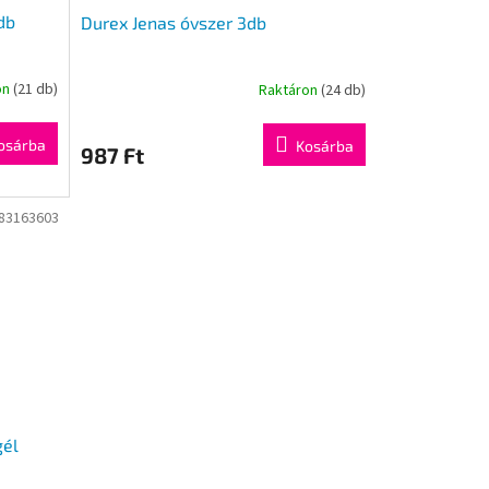
db
Durex Jenas óvszer 3db
on
(21 db)
Raktáron
(24 db)
osárba
Kosárba
987 Ft
83163603
gél