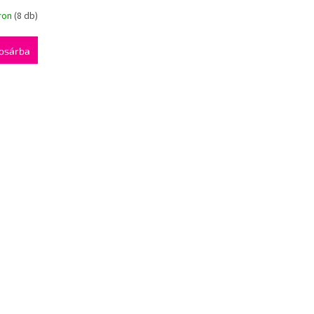
ron
(8 db)
osárba