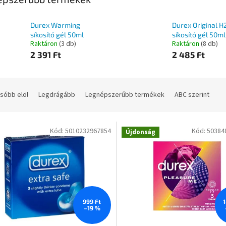
Durex Warming
Durex Original H
síkosító gél 50ml
síkosító gél 50ml
Raktáron
(3 db)
Raktáron
(8 db)
2 391 Ft
2 485 Ft
sóbb elöl
Legdrágább
Legnépszerűbb termékek
ABC szerint
Kód:
5010232967854
Kód:
50384
Újdonság
999 Ft
1
–19 %