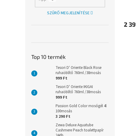
SZŰRŐ MEGJELENÍTÉSE
2 39
Top 10 termék
Tesori D' Oriente Black Rose
ruhaöblítő 760ml /38mosás
999 Ft
Tesori D' Oriente IKIGAI
ruhaöblítő 760ml /38mosás
999 Ft
Passion Gold Color mosógél 4l
100mosás
3 290 Ft
Zewa Deluxe Aquatube
Cashmere Peach toalettpapír
24db