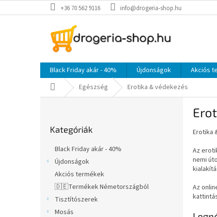
Ugrás
+36 70 562 9116
info@drogeria-shop.hu
a
fő
tartalomhoz
Black Friday akár - 40%
Újdonságok
Akciós 
Kezdőlap
Egészség
Erotika & védekezés
O
Ero
l
Kategóriák
d
Kategóriák
átugrása
Erotika
a
l
Black Friday akár - 40%
Az erot
s
nemi úto
Újdonságok
ó
kialakít
Akciós termékek
p
a
🇩🇪Termékek Németországból
Az onlin
kattintá
n
Tisztítószerek
e
Mosás
Legn