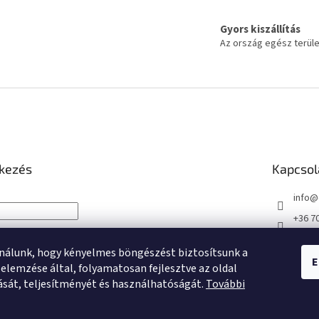
Gyors kiszállítás
Az ország egész terül
tkezés
Kapcsol
info
@
+36 7
+36 7
nálunk, hogy kényelmes böngészést biztosítsunk a
https
E
NTKEZÉS
elemzése által, folyamatosan fejlesztve az oldal
m/dro
ását, teljesítményét és használhatóságát.
További
ció
Elfelejtett jelszó
droge