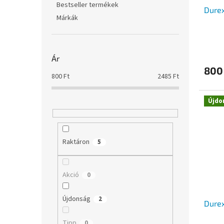
i
z
Bestseller termékek
Durex
s
é
Márkák
t
s
á
e
j
a
Ár
800
800
Ft
2485
Ft
Újdo
Raktáron
5
Akció
0
Újdonság
2
Durex
Tipp
0