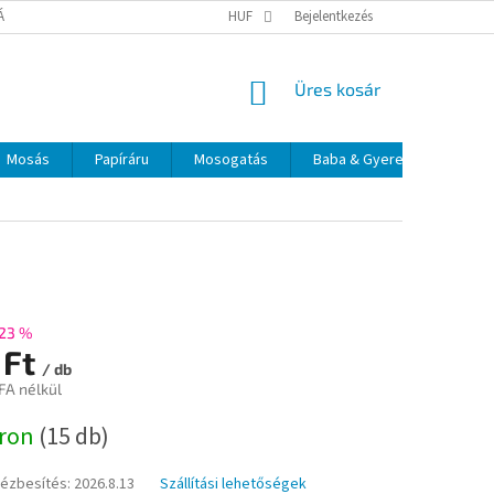
TÁJÉKOZTATÓ
ELÉRHETŐSÉGEK
HUF
Bejelentkezés
KOSÁR
Üres kosár
Mosás
Papíráru
Mosogatás
Baba & Gyerek
Szájá
23 %
 Ft
/ db
FA nélkül
:
áron
(15 db)
kézbesítés:
2026.8.13
Szállítási lehetőségek