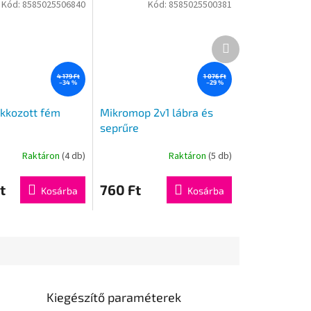
Kód:
8585025506840
Kód:
8585025500381
Következő
termék
4 179 Ft
1 076 Ft
–34 %
–29 %
akkozott fém
Mikromop 2v1 lábra és
seprűre
Raktáron
(4 db)
Raktáron
(5 db)
t
760 Ft
Kosárba
Kosárba
Kiegészítő paraméterek