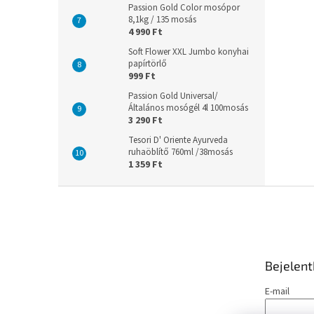
Passion Gold Color mosópor
8,1kg / 135 mosás
4 990 Ft
Soft Flower XXL Jumbo konyhai
papírtörlő
999 Ft
Passion Gold Universal/
Általános mosógél 4l 100mosás
3 290 Ft
Tesori D' Oriente Ayurveda
ruhaöblítő 760ml /38mosás
1 359 Ft
L
á
b
l
é
Bejelen
c
E-mail