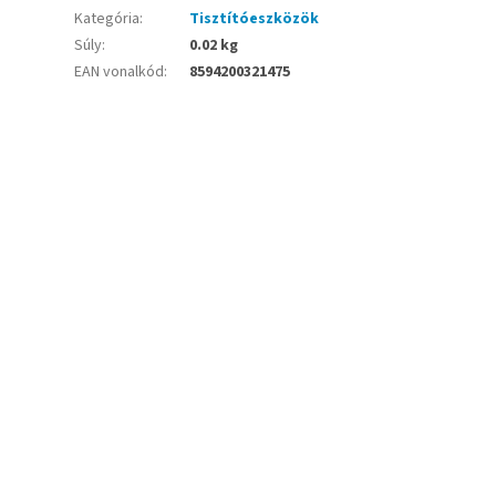
Kategória
:
Tisztítóeszközök
Súly
:
0.02 kg
EAN vonalkód
:
8594200321475