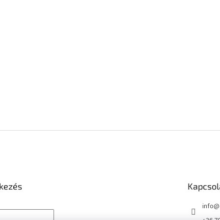
tkezés
Kapcsol
info
@