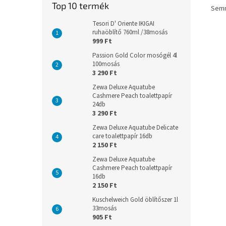
Top 10 termék
Semm
Tesori D' Oriente IKIGAI
ruhaöblítő 760ml /38mosás
999 Ft
Passion Gold Color mosógél 4l
100mosás
3 290 Ft
Zewa Deluxe Aquatube
Cashmere Peach toalettpapír
24db
3 290 Ft
Zewa Deluxe Aquatube Delicate
care toalettpapír 16db
2 150 Ft
Zewa Deluxe Aquatube
Cashmere Peach toalettpapír
16db
2 150 Ft
Kuschelweich Gold öblítőszer 1l
33mosás
905 Ft