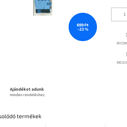
699 Ft
–23 %
NYOM
MEGO
Ajándékot adunk
minden rendeléshez
solódó termékek