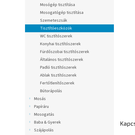
l
Mosógép tisztítása
Mosogatógép tisztítása
Szemeteszsák
Tisztítóeszközök
WC tisztítószerek
Konyhai tisztítószerek
Fürdőszobai tisztítószerek
Általános tisztítószerek
Padló tisztítószerek
Ablak tisztítószerek
Fertőtlenítőszerek
Bútorápolás
Mosás
Papíráru
Mosogatás
Baba & Gyerek
Kapc
Szájápolás