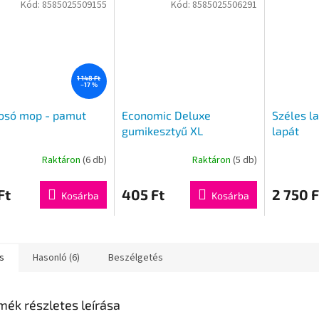
Kód:
8585025509155
Kód:
8585025506291
1 148 Ft
–17 %
osó mop - pamut
Economic Deluxe
Széles l
gumikesztyű XL
lapát
Raktáron
(6 db)
Raktáron
(5 db)
Ft
405 Ft
2 750 F
Kosárba
Kosárba
s
Hasonló (6)
Beszélgetés
mék részletes leírása