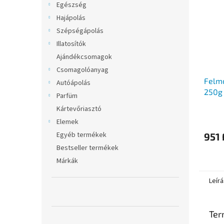
Egészség
Hajápolás
Szépségápolás
Illatosítók
Ajándékcsomagok
Csomagolóanyag
Felm
Autóápolás
250g
Parfüm
Kártevőriasztó
Elemek
Egyéb termékek
951 
Bestseller termékek
Márkák
Leírá
Ter