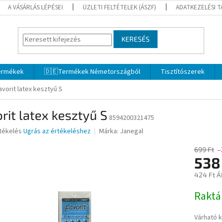
A VÁSÁRLÁS LÉPÉSEI
ÜZLETI FELTÉTELEK (ÁSZF)
ADATKEZELÉSI 
KERESÉS
termékek
🇩🇪Termékek Németországból
Tisztítószerek
avorit latex kesztyű S
rit latex kesztyű S
8594200321475
rtékelés
Ugrás az értékeléshez
Márka:
Janegal
699 Ft
–
538
ése
424 Ft Á
Egységár
Rakt
Várható 