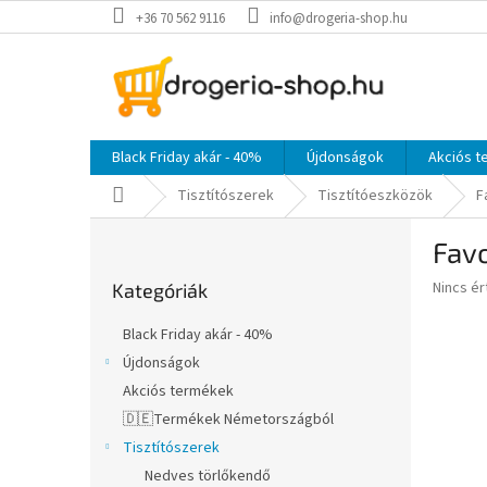
Ugrás
+36 70 562 9116
info@drogeria-shop.hu
a
fő
tartalomhoz
Black Friday akár - 40%
Újdonságok
Akciós 
Kezdőlap
Tisztítószerek
Tisztítóeszközök
F
O
Favo
l
Kategóriák
d
A
Nincs é
Kategóriák
átugrása
a
termék
l
átlagos
Black Friday akár - 40%
s
értékel
Újdonságok
5-
ó
ből
Akciós termékek
p
0,0
a
🇩🇪Termékek Németországból
csillag.
n
Tisztítószerek
e
Nedves törlőkendő