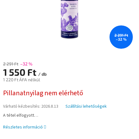
2 291 Ft
–32 %
2 291 Ft
–32 %
1 550 Ft
/ db
1 220 Ft ÁFA nélkül
Egységár:
Pillanatnyilag nem elérhető
Várható kézbesítés:
2026.8.13
Szállítási lehetőségek
A tétel elfogyott…
Részletes információ