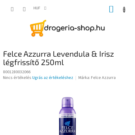
Ugrás
KOSÁR
a
HUF
fő
tartalomhoz
Felce Azzurra Levendula & Irisz
légfrissítő 250ml
8001280032066
A
Nincs értékelés
Ugrás az értékeléshez
Márka:
Felce Azzurra
termék
átlagos
értékelése
5-
ből
0,0
csillag.