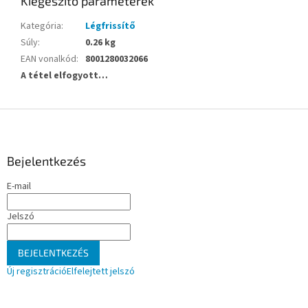
Kiegészítő paraméterek
Kategória
:
Légfrissítő
Súly
:
0.26 kg
EAN vonalkód
:
8001280032066
A tétel elfogyott…
L
á
b
l
Bejelentkezés
é
E-mail
c
Jelszó
BEJELENTKEZÉS
Új regisztráció
Elfelejtett jelszó