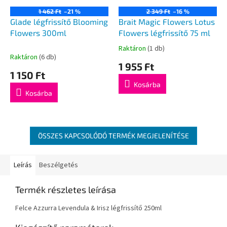
1 462 Ft
–21 %
2 349 Ft
–16 %
Glade légfrissítő Blooming
Brait Magic Flowers Lotus
Flowers 300ml
Flowers légfrissítő 75 ml
Raktáron
(1 db)
A
Raktáron
(6 db)
termék
1 955 Ft
átlagos
1 150 Ft
értékelése
Kosárba
5-
Kosárba
ből
5,0
csillag.
ÖSSZES KAPCSOLÓDÓ TERMÉK MEGJELENÍTÉSE
Leírás
Beszélgetés
Termék részletes leírása
Felce Azzurra Levendula & Irisz légfrissítő 250ml