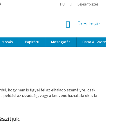
TÁJÉKOZTATÓ
ELÉRHETŐSÉGEK
HUF
Bejelentkezés
KOSÁR
Üres kosár
Mosás
Papíráru
Mosogatás
Baba & Gyerek
Szájá
dul, hogy nem is figyel fel az elhaladó személyre, csak
, ha például az izzadság, vagy a kedvenc háziállata okozta
szítjük.