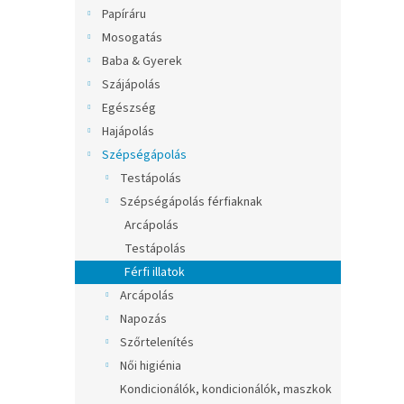
l
Papíráru
Mosogatás
Baba & Gyerek
Szájápolás
Egészség
Hajápolás
Szépségápolás
Testápolás
Szépségápolás férfiaknak
Arcápolás
Testápolás
Férfi illatok
Arcápolás
Napozás
Szőrtelenítés
Női higiénia
Kondicionálók, kondicionálók, maszkok