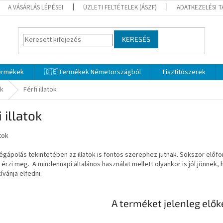
A VÁSÁRLÁS LÉPÉSEI
ÜZLETI FELTÉTELEK (ÁSZF)
ADATKEZELÉSI 
KERESÉS
termékek
🇩🇪Termékek Németországból
Tisztítószerek
ak
Férfi illatok
i illatok
atok
gápolás tekintetében az illatok is fontos szerephez jutnak. Sokszor előfor
át érzi meg. A mindennapi általános használat mellett olyankor is jól jönnek
ívánja elfedni.
A terméket jelenleg előké