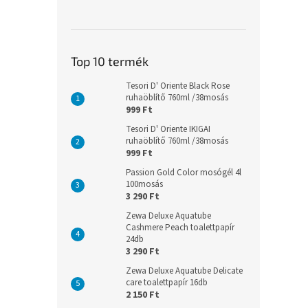
Top 10 termék
Tesori D' Oriente Black Rose
ruhaöblítő 760ml /38mosás
999 Ft
Tesori D' Oriente IKIGAI
ruhaöblítő 760ml /38mosás
999 Ft
Passion Gold Color mosógél 4l
100mosás
3 290 Ft
Zewa Deluxe Aquatube
Cashmere Peach toalettpapír
24db
3 290 Ft
Zewa Deluxe Aquatube Delicate
care toalettpapír 16db
2 150 Ft