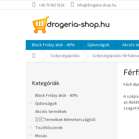
Ugrás
+36 70 562 9116
info@drogeria-shop.hu
a
fő
tartalomhoz
Black Friday akár - 40%
Újdonságok
Akciós 
Kezdőlap
Szépségápolás
Szépségápolás férfiakn
O
Férf
l
Kategóriák
d
Kategóriák
átugrása
Férfi ill
a
l
Black Friday akár - 40%
A szépsé
s
az illat
Újdonságok
ó
szagot k
Akciós termékek
p
a
🇩🇪Termékek Németországból
n
Tisztítószerek
e
Mosás