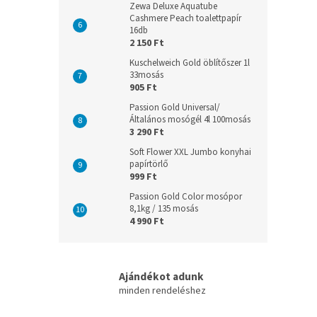
Zewa Deluxe Aquatube
Cashmere Peach toalettpapír
16db
2 150 Ft
Kuschelweich Gold öblítőszer 1l
33mosás
905 Ft
Passion Gold Universal/
Általános mosógél 4l 100mosás
3 290 Ft
Soft Flower XXL Jumbo konyhai
papírtörlő
999 Ft
Passion Gold Color mosópor
8,1kg / 135 mosás
4 990 Ft
Ajándékot adunk
minden rendeléshez