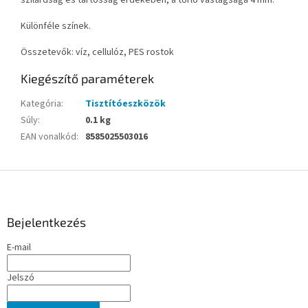
Különféle színek.
Összetevők: víz, cellulóz, PES rostok
Kiegészítő paraméterek
Kategória
:
Tisztítóeszközök
Súly
:
0.1 kg
EAN vonalkód
:
8585025503016
L
á
b
l
Bejelentkezés
é
E-mail
c
Jelszó