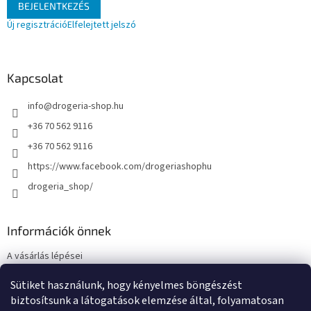
BEJELENTKEZÉS
Új regisztráció
Elfelejtett jelszó
Kapcsolat
info
@
drogeria-shop.hu
+36 70 562 9116
+36 70 562 9116
https://www.facebook.com/drogeriashophu
drogeria_shop/
Információk önnek
A vásárlás lépései
Üzleti feltételek (ÁSZF)
Sütiket használunk, hogy kényelmes böngészést
Adatkezelési tájékoztató
biztosítsunk a látogatások elemzése által, folyamatosan
Elérhetőségek