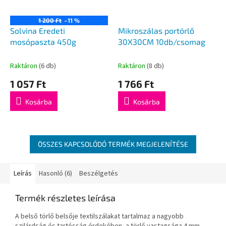
1 200 Ft
–11 %
Solvina Eredeti
Mikroszálas portörlő
mosópaszta 450g
30X30CM 10db/csomag
Raktáron
(6 db)
Raktáron
(8 db)
1 057 Ft
1 766 Ft
Kosárba
Kosárba
ÖSSZES KAPCSOLÓDÓ TERMÉK MEGJELENÍTÉSE
Leírás
Hasonló (6)
Beszélgetés
Termék részletes leírása
A belső törlő belsője textilszálakat tartalmaz a nagyobb
szilárdság és tartósság érdekében, a törlő vastagsága 4 mm.