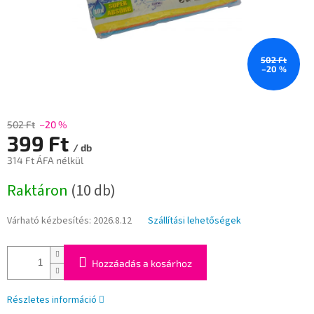
502 Ft
–20 %
502 Ft
–20 %
399 Ft
/ db
314 Ft ÁFA nélkül
Egységár:
Raktáron
(10 db)
Várható kézbesítés:
2026.8.12
Szállítási lehetőségek
Hozzáadás a kosárhoz
Részletes információ