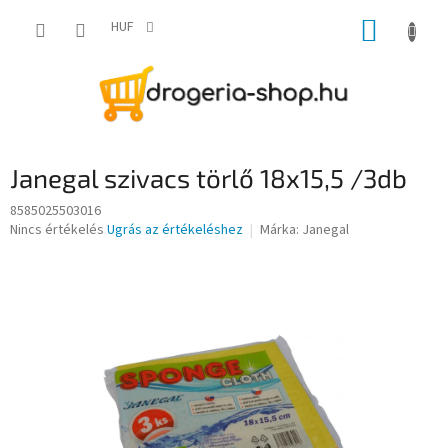
Ugrás
KOSÁR
a
HUF
fő
tartalomhoz
Janegal szivacs törlő 18x15,5 /3db
8585025503016
A
Nincs értékelés
Ugrás az értékeléshez
Márka:
Janegal
termék
átlagos
értékelése
5-
ből
0,0
csillag.