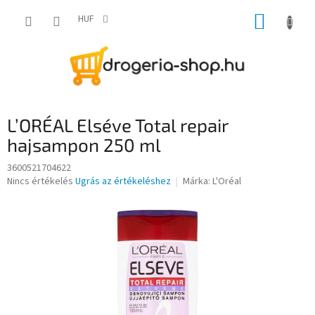
Ugrás
KOSÁR
a
HUF
fő
tartalomhoz
L’ORÉAL Elséve Total repair
hajsampon 250 ml
3600521704622
A
Nincs értékelés
Ugrás az értékeléshez
Márka:
L'Oréal
termék
átlagos
értékelése
5-
ből
0,0
csillag.