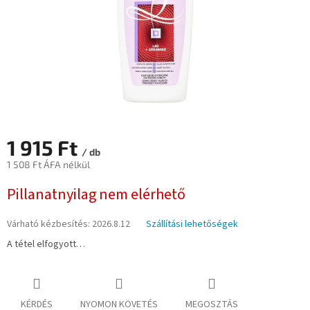
1 915 Ft
/ db
1 508 Ft ÁFA nélkül
Egységár:
Pillanatnyilag nem elérhető
Várható kézbesítés:
2026.8.12
Szállítási lehetőségek
A tétel elfogyott…
KÉRDÉS
NYOMON KÖVETÉS
MEGOSZTÁS