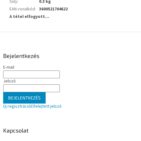
Súly
:
0.3 kg
EAN vonalkód
:
3600521704622
A tétel elfogyott…
L
á
b
l
Bejelentkezés
é
E-mail
c
Jelszó
BEJELENTKEZÉS
Új regisztráció
Elfelejtett jelszó
Kapcsolat