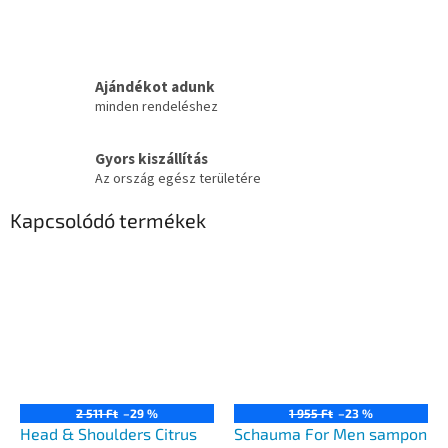
Ajándékot adunk
minden rendeléshez
Gyors kiszállítás
Az ország egész területére
Kapcsolódó termékek
2 511 Ft
–29 %
1 955 Ft
–23 %
Head & Shoulders Citrus
Schauma For Men sampon