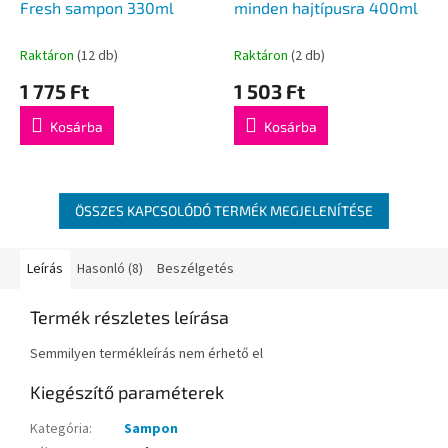
Fresh sampon 330ml
minden hajtípusra 400ml
Raktáron
(12 db)
Raktáron
(2 db)
1 775 Ft
1 503 Ft
Kosárba
Kosárba
ÖSSZES KAPCSOLÓDÓ TERMÉK MEGJELENÍTÉSE
Leírás
Hasonló (8)
Beszélgetés
Termék részletes leírása
Semmilyen termékleírás nem érhető el
Kiegészítő paraméterek
Kategória
:
Sampon