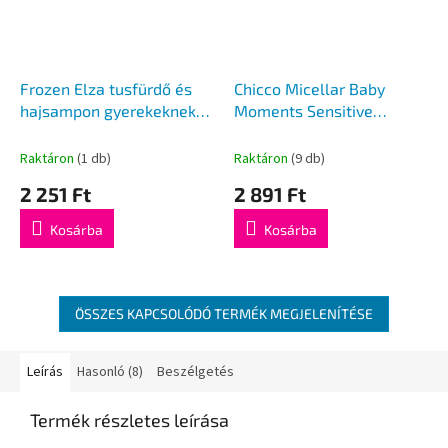
Frozen Elza tusfürdő és
Chicco Micellar Baby
hajsampon gyerekeknek
Moments Sensitive
400 ml
sampon és tusfürdő, 500
ml
Raktáron
(1 db)
Raktáron
(9 db)
2 251 Ft
2 891 Ft
Kosárba
Kosárba
ÖSSZES KAPCSOLÓDÓ TERMÉK MEGJELENÍTÉSE
Leírás
Hasonló (8)
Beszélgetés
Termék részletes leírása