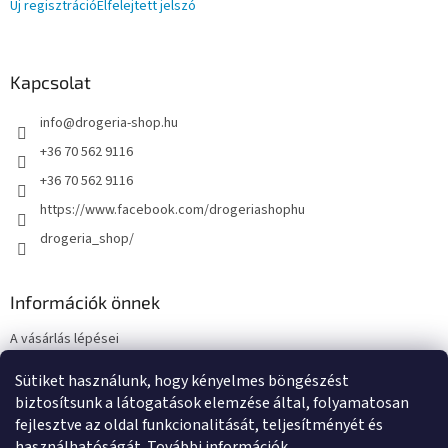
Új regisztráció
Elfelejtett jelszó
Kapcsolat
info
@
drogeria-shop.hu
+36 70 562 9116
+36 70 562 9116
https://www.facebook.com/drogeriashophu
drogeria_shop/
Információk önnek
A vásárlás lépései
Üzleti feltételek (ÁSZF)
Sütiket használunk, hogy kényelmes böngészést
Adatkezelési tájékoztató
biztosítsunk a látogatások elemzése által, folyamatosan
Elérhetőségek
fejlesztve az oldal funkcionalitását, teljesítményét és
használhatóságát.
További információk