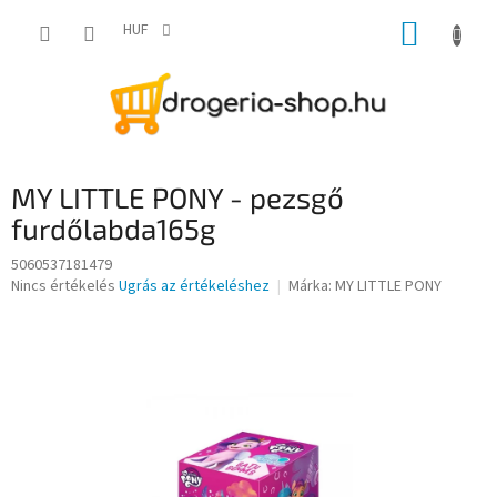
Ugrás
KOSÁR
a
HUF
fő
tartalomhoz
MY LITTLE PONY - pezsgő
furdőlabda165g
5060537181479
A
Nincs értékelés
Ugrás az értékeléshez
Márka:
MY LITTLE PONY
termék
átlagos
értékelése
5-
ből
0,0
csillag.