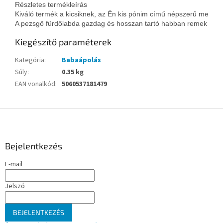
Részletes termékleírás

Kiváló termék a kicsiknek, az Én kis pónim című népszerű mese sz
A pezsgő fürdőlabda gazdag és hosszan tartó habban remek szórak
Kiegészítő paraméterek
Kategória
:
Babaápolás
Súly
:
0.35 kg
EAN vonalkód
:
5060537181479
L
á
b
l
Bejelentkezés
é
E-mail
c
Jelszó
BEJELENTKEZÉS