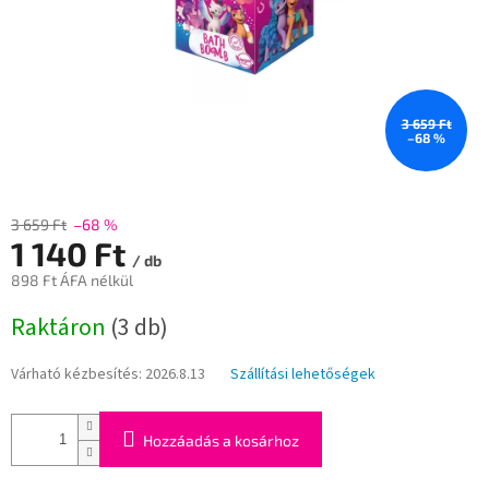
3 659 Ft
–68 %
3 659 Ft
–68 %
1 140 Ft
/ db
898 Ft ÁFA nélkül
Egységár:
Raktáron
(3 db)
Várható kézbesítés:
2026.8.13
Szállítási lehetőségek
Hozzáadás a kosárhoz