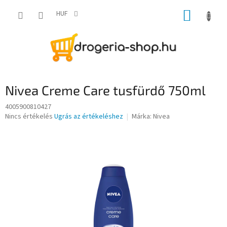
Ugrás
KOSÁR
a
HUF
fő
tartalomhoz
Nivea Creme Care tusfürdő 750ml
4005900810427
A
Nincs értékelés
Ugrás az értékeléshez
Márka:
Nivea
termék
átlagos
értékelése
5-
ből
0,0
csillag.