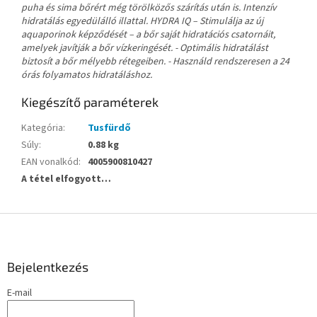
puha és sima bőrért még törölközős szárítás után is. Intenzív
hidratálás egyedülálló illattal. HYDRA IQ – Stimulálja az új
aquaporinok képződését – a bőr saját hidratációs csatornáit,
amelyek javítják a bőr vízkeringését. - Optimális hidratálást
biztosít a bőr mélyebb rétegeiben. - Használd rendszeresen a 24
órás folyamatos hidratáláshoz.
Kiegészítő paraméterek
Kategória
:
Tusfürdő
Súly
:
0.88 kg
EAN vonalkód
:
4005900810427
A tétel elfogyott…
L
á
b
l
Bejelentkezés
é
E-mail
c