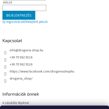
Jelszó
BEJELENTKEZÉS
Új regisztráció
Elfelejtett jelszó
Kapcsolat
info
@
drogeria-shop.hu
+36 70 562 9116
+36 70 562 9116
https://www.facebook.com/drogeriashophu
drogeria_shop/
Információk önnek
A vásárlás lépései
Üzleti feltételek (ÁSZF)