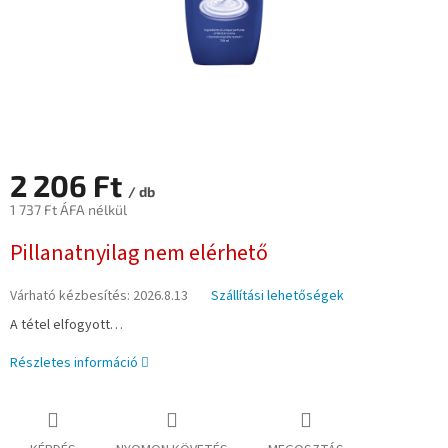
2 206 Ft
/ db
1 737 Ft ÁFA nélkül
Egységár:
Pillanatnyilag nem elérhető
Várható kézbesítés:
2026.8.13
Szállítási lehetőségek
A tétel elfogyott…
Részletes információ