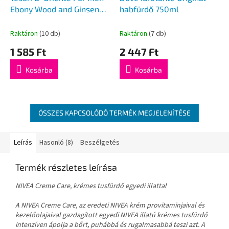
Ebony Wood and Ginseng
habfürdő 750ml
tusfürdő 250ml
Raktáron
(10 db)
Raktáron
(7 db)
1 585 Ft
2 447 Ft
Kosárba
Kosárba
ÖSSZES KAPCSOLÓDÓ TERMÉK MEGJELENÍTÉSE
Leírás
Hasonló (8)
Beszélgetés
Termék részletes leírása
NIVEA Creme Care, krémes tusfürdő egyedi illattal
A NIVEA Creme Care, az eredeti NIVEA krém provitaminjaival és
kezelőolajaival gazdagított egyedi NIVEA illatú krémes tusfürdő
intenzíven ápolja a bőrt, puhábbá és rugalmasabbá teszi azt. A