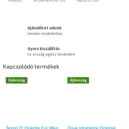
KÉRDÉS
NYOMON KÖVETÉS
MEGOSZTÁS
Ajándékot adunk
minden rendeléshez
Gyors kiszállítás
Az ország egész területére
Kapcsolódó termékek
Újdonság
Újdonság
Tesori D' Oriente For Men
Dove Idratante Original