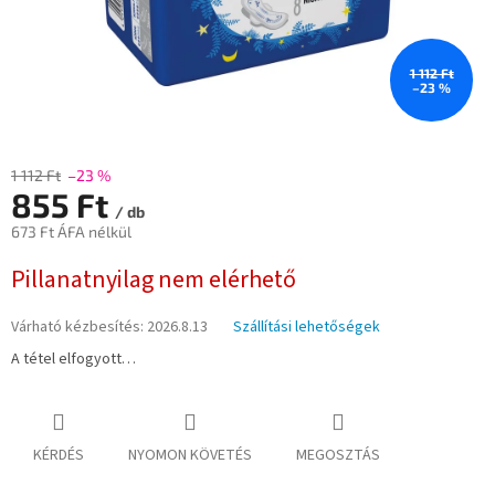
1 112 Ft
–23 %
1 112 Ft
–23 %
855 Ft
/ db
673 Ft ÁFA nélkül
Egységár:
Pillanatnyilag nem elérhető
Várható kézbesítés:
2026.8.13
Szállítási lehetőségek
A tétel elfogyott…
KÉRDÉS
NYOMON KÖVETÉS
MEGOSZTÁS