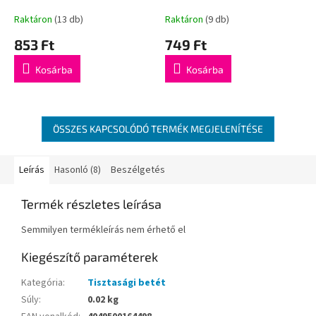
betét 20 db
Raktáron
(13 db)
Raktáron
(9 db)
853 Ft
749 Ft
Kosárba
Kosárba
ÖSSZES KAPCSOLÓDÓ TERMÉK MEGJELENÍTÉSE
Leírás
Hasonló (8)
Beszélgetés
Termék részletes leírása
Semmilyen termékleírás nem érhető el
Kiegészítő paraméterek
Kategória
:
Tisztasági betét
Súly
:
0.02 kg