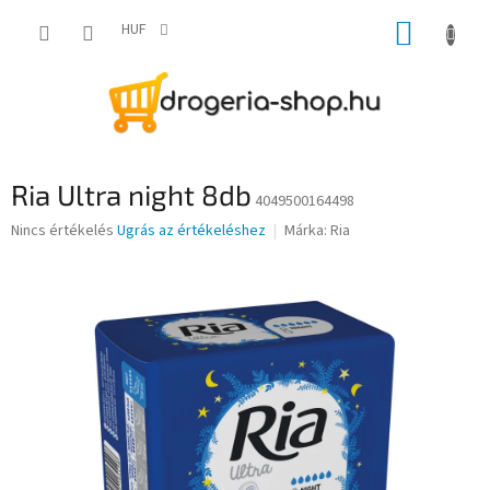
Ugrás
KOSÁR
a
HUF
fő
tartalomhoz
Ria Ultra night 8db
4049500164498
A
Nincs értékelés
Ugrás az értékeléshez
Márka:
Ria
termék
átlagos
értékelése
5-
ből
0,0
csillag.