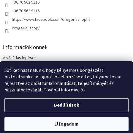
+36 70 562 9116
+36 70 562 9116
https://www.facebook.com/drogeriashophu
drogeria_shop/
Információk önnek
A vásárlás lépései
Üzleti feltételek (ÁSZF)
Sütiket használunk, hogy kényelmes böngészést
Adatkezelési tájékoztató
biztosítsunk a látogatások elemzése által, folyamatosan
Elérhetőségek
fejlesztve az oldal funkcionalitását, teljesítményét és
használhatóságát.
További információk
Beállítások
Shoptet készítette
Elfogadom
Copyright 2026
Drogeria-Shop.hu
. Minden jog fenntartva.