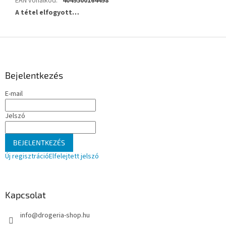
EAN vonalkód
:
4049500164498
A tétel elfogyott…
L
á
b
l
Bejelentkezés
é
E-mail
c
Jelszó
BEJELENTKEZÉS
Új regisztráció
Elfelejtett jelszó
Kapcsolat
info
@
drogeria-shop.hu