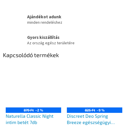
Ajándékot adunk
minden rendeléshez
Gyors kiszállítás
Az ország egész területére
Kapcsolódó termékek
879 Ft
–2 %
825 Ft
–9 %
Naturella Classic Night
Discreet Deo Spring
intim betét 7db
Breeze egészségügyi