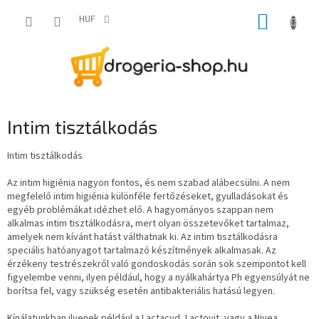
Ugrás
KOSÁR
a
HUF
fő
tartalomhoz
Intim tisztálkodás
Intim tisztálkodás
Az intim higiénia nagyon fontos, és nem szabad alábecsülni. A nem
megfelelő intim higiénia különféle fertőzéseket, gyulladásokat és
egyéb problémákat idézhet elő. A hagyományos szappan nem
alkalmas intim tisztálkodásra, mert olyan összetevőket tartalmaz,
amelyek nem kívánt hatást válthatnak ki. Az intim tisztálkodásra
speciális hatóanyagot tartalmazó készítmények alkalmasak. Az
érzékeny testrészekről való gondoskodás során sok szempontot kell
figyelembe venni, ilyen például, hogy a nyálkahártya Ph egyensúlyát ne
borítsa fel, vagy szükség esetén antibakteriális hatású legyen.
Kínálatunkban ilyenek például a Lactacyd, Lactovit, vagy a Nivea