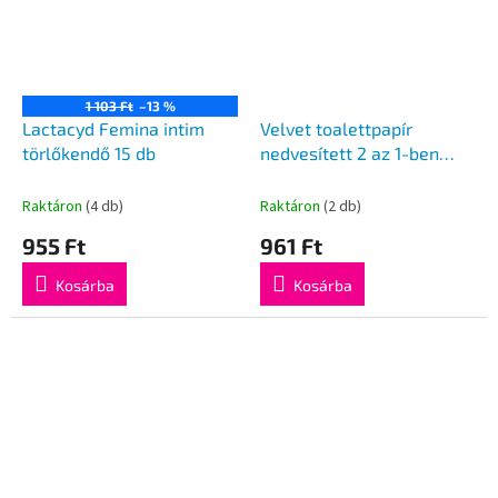
1 103 Ft
–13 %
Lactacyd Femina intim
Velvet toalettpapír
törlőkendő 15 db
nedvesített 2 az 1-ben
Intima 48 db
Raktáron
(4 db)
Raktáron
(2 db)
955 Ft
961 Ft
Kosárba
Kosárba