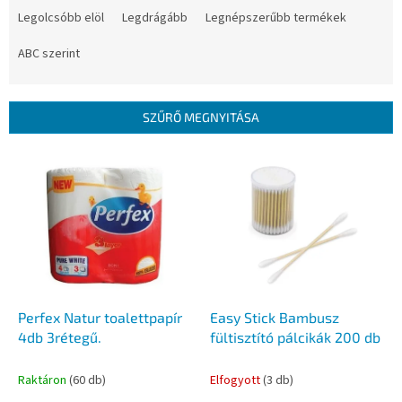
e
Legolcsóbb elöl
Legdrágább
Legnépszerűbb termékek
r
m
ABC szerint
é
k
e
SZŰRŐ MEGNYITÁSA
k
r
T
e
e
n
r
d
m
e
é
z
k
é
e
s
k
e
l
Perfex Natur toalettpapír
Easy Stick Bambusz
i
4db 3rétegű.
fültisztító pálcikák 200 db
s
t
Raktáron
(60 db)
Elfogyott
(3 db)
á