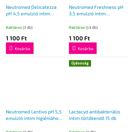
Neutromed Delicatezza
Neutromed Freshness pH
pH 4,5 emulzió intim
3,5 emulzió intim
higiéniához 200 ml
higiéniához 200ml
Raktáron
(3 db)
Raktáron
(14 db)
1 100 Ft
1 100 Ft
Kosárba
Kosárba
Újdonság
Neutromed Lentivo pH 5,5
Lactacyd antibakteriális
emulzió intim higiéniához
intim törlőkendő 15 db
200ml