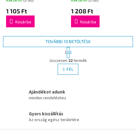
Raktáron
(3 db)
Raktáron
(3 db)
1 105 Ft
1 208 Ft
Kosárba
Kosárba
TOVÁBBI 10 BETÖLTÉSE
L
1
2
a
L
p
összesen
22
termék
i
o
s
FEL
z
t
á
a
s
i
Ajándékot adunk
r
á
minden rendeléshez
n
y
Gyors kiszállítás
í
Az ország egész területére
t
á
L
s