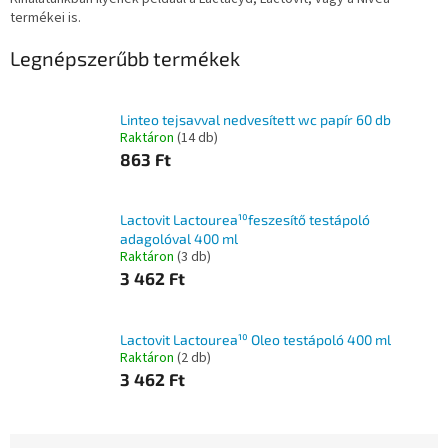
termékei is.
Legnépszerűbb termékek
Linteo tejsavval nedvesített wc papír 60 db
Raktáron
(14 db)
863 Ft
Lactovit Lactourea¹⁰feszesítő testápoló
adagolóval 400 ml
Raktáron
(3 db)
3 462 Ft
Lactovit Lactourea¹⁰ Oleo testápoló 400 ml
Raktáron
(2 db)
3 462 Ft
T