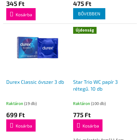
345 Ft
475 Ft
j
a
BŐVEBBEN
Kosárba
Újdonság
Durex Classic óvszer 3 db
Star Trio WC papír 3
rétegű. 10 db
Raktáron
(19 db)
Raktáron
(100 db)
699 Ft
775 Ft
Kosárba
Kosárba