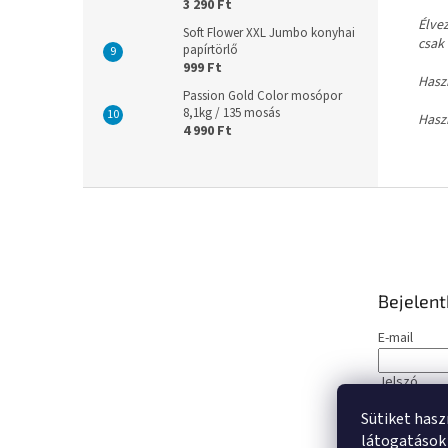
3 290 Ft
Élvez
Soft Flower XXL Jumbo konyhai
csak 
papírtörlő
999 Ft
Hasz
Passion Gold Color mosópor
8,1kg / 135 mosás
Hasz
4 990 Ft
L
á
b
l
é
Bejelen
c
E-mail
Jelszó
Sütiket hasz
BEJELE
látogatások 