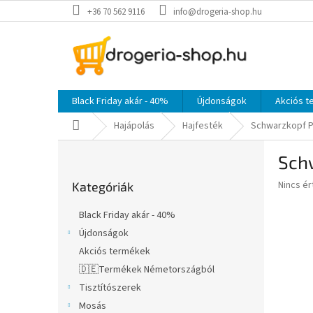
Ugrás
+36 70 562 9116
info@drogeria-shop.hu
a
fő
tartalomhoz
Black Friday akár - 40%
Újdonságok
Akciós 
Kezdőlap
Hajápolás
Hajfesték
Schwarzkopf Pa
O
Schw
l
Kategóriák
d
A
Nincs é
Kategóriák
átugrása
a
termék
l
átlagos
Black Friday akár - 40%
s
értékel
Újdonságok
5-
ó
ből
Akciós termékek
p
0,0
a
🇩🇪Termékek Németországból
csillag.
n
Tisztítószerek
e
Mosás