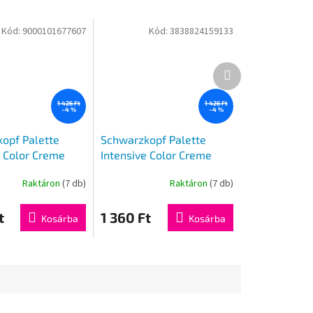
Kód:
9000101677607
Kód:
3838824159133
Következő
termék
1 426 Ft
1 426 Ft
–4 %
–4 %
opf Palette
Schwarzkopf Palette
e Color Creme
Intensive Color Creme
k 8-21
hajfesték A10 10-2
Raktáron
(7 db)
Raktáron
(7 db)
t
1 360 Ft
Kosárba
Kosárba