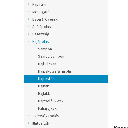
l
Papíráru
Mosogatás
Baba & Gyerek
Szájápolás
Egészség
Hajápolás
Sampon
Száraz sampon
Hajbalzsam
Hajpakolás & hajolaj
Hajfesték
Hajhab
Hajlakk
Hajzselé & wax
Fahaj ajkak
Szépségápolás
Illatosítók
Kapc