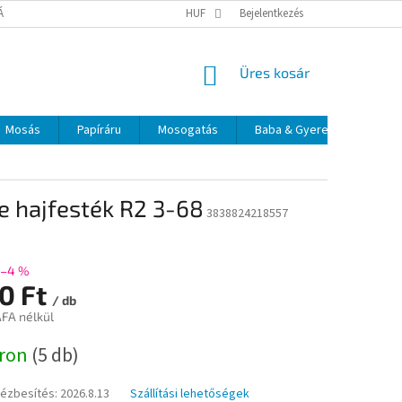
TÁJÉKOZTATÓ
ELÉRHETŐSÉGEK
HUF
Bejelentkezés
KOSÁR
Üres kosár
Mosás
Papíráru
Mosogatás
Baba & Gyerek
Szájá
e hajfesték R2 3-68
3838824218557
–4 %
60 Ft
/ db
ÁFA nélkül
:
áron
(5 db)
kézbesítés:
2026.8.13
Szállítási lehetőségek