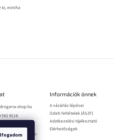
 ki, mintha
at
Információk önnek
A vásárlás lépései
drogeria-shop.hu
Üzleti feltételek (ÁSZF)
0 562 9116
Adatkezelési tájékoztató
0 562 9116
Elérhetőségek
://www.facebook.co
lfogadom