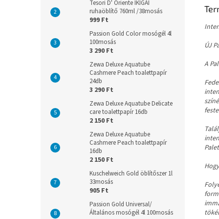
Tesori D' Oriente IKIGAI
Ter
ruhaöblítő 760ml /38mosás
999 Ft
Inte
Passion Gold Color mosógél 4l
100mosás
ÚJ P
3 290 Ft
A Pa
Zewa Deluxe Aquatube
Cashmere Peach toalettpapír
24db
Fedez
3 290 Ft
inte
színé
Zewa Deluxe Aquatube Delicate
feste
care toalettpapír 16db
2 150 Ft
Talá
Zewa Deluxe Aquatube
inte
Cashmere Peach toalettpapír
Palet
16db
2 150 Ft
Hogy
Kuschelweich Gold öblítőszer 1l
33mosás
Foly
905 Ft
formu
immá
Passion Gold Universal/
tökél
Általános mosógél 4l 100mosás