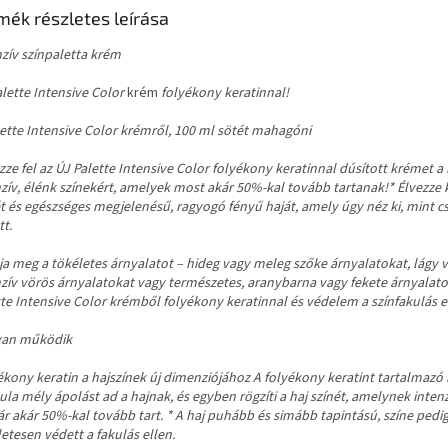
mék részletes leírása
nzív színpaletta krém
alette Intensive Color
krém
folyékony keratinnal!
lette Intensive Color krémről, 100 ml sötét mahagóni
ze fel az ÚJ Palette Intensive Color folyékony keratinnal dúsított krémet a
nzív, élénk színekért, amelyek most akár 50%-kal tovább tartanak!* Élvezze
t és egészséges megjelenésű, ragyogó fényű haját, amely úgy néz ki, mint c
tt.
lja meg a tökéletes árnyalatot – hideg vagy meleg szőke árnyalatokat, lágy 
nzív vörös árnyalatokat vagy természetes, aranybarna vagy fekete árnyalato
te Intensive Color krémből folyékony keratinnal és védelem a színfakulás e
an működik
ékony keratin a hajszínek új dimenziójához A folyékony keratint tartalmazó
la mély ápolást ad a hajnak, és egyben rögzíti a haj színét, amelynek inten
r akár 50%-kal tovább tart. * A haj puhább és simább tapintású, színe pedi
etesen védett a fakulás ellen.