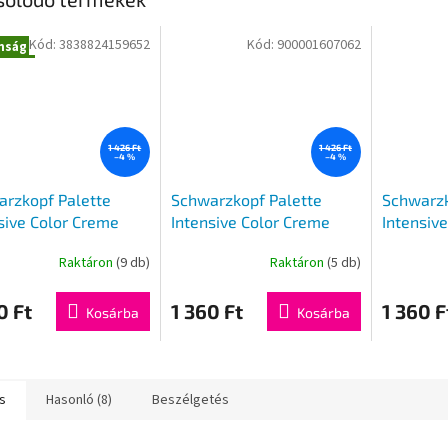
Kód:
3838824159652
Kód:
900001607062
nság
1 426 Ft
1 426 Ft
–4 %
–4 %
rzkopf Palette
Schwarzkopf Palette
Schwarzk
sive Color Creme
Intensive Color Creme
Intensiv
sték N7 8-0
hajfesték 12-21
hajfesté
Raktáron
(9 db)
Raktáron
(5 db)
0 Ft
1 360 Ft
1 360 F
Kosárba
Kosárba
s
Hasonló (8)
Beszélgetés