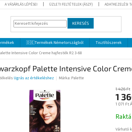
A VÁSÁRLÁS LÉPÉSEI
ÜZLETI FELTÉTELEK (ÁSZF)
ADATKEZELÉSI 
KERESÉS
termékek
🇩🇪Termékek Németországból
Tisztítószerek
lette Intensive Color Creme hajfesték R2 3-68
arzkopf Palette Intensive Color Crem
rtékelés
Ugrás az értékeléshez
Márka:
Palette
1 426 Ft
1 3
ése
1 071 Ft 
Egységár
Rakt
Várható 