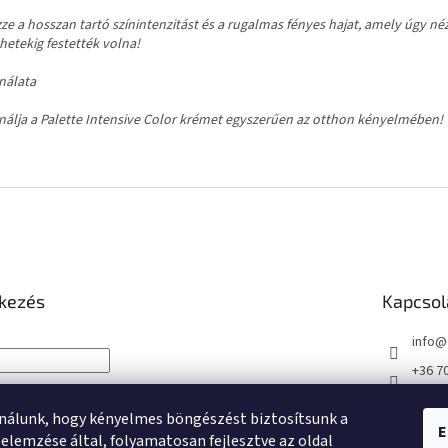
ze a hosszan tartó színintenzitást és a rugalmas fényes hajat, amely úgy néz
hetekig festették volna!
nálata
nálja a Palette Intensive Color krémet egyszerűen az otthon kényelmében!
tkezés
Kapcsol
info
@
+36 7
+36 7
nálunk, hogy kényelmes böngészést biztosítsunk a
https
E
NTKEZÉS
elemzése által, folyamatosan fejlesztve az oldal