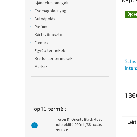
Ajándékcsomagok
Csomagolóanyag
Újdo
Autóápolás
Parfüm
Kártevőriasztó
Elemek
Egyéb termékek
Bestseller termékek
Schwa
Márkák
Inten
hajfe
1 36
Top 10 termék
Tesori D' Oriente Black Rose
Leírá
ruhaöblítő 760ml /38mosás
999 Ft