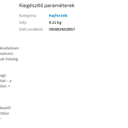
Kiegészítő paraméterek
Kategória
:
Hajfesték
Súly
:
0.11 kg
EAN vonalkód
:
3838824218557
 kivételesen
 kedvenc
sak hetekig
vagy
kat – a
llen.
>
 kezelő
zitása
g