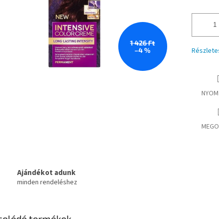
1 426 Ft
–4 %
Részlete
NYOM
MEGO
Ajándékot adunk
minden rendeléshez
solódó termékek