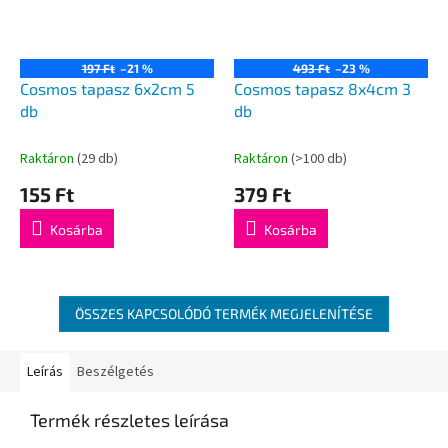
197 Ft
–21 %
493 Ft
–23 %
Cosmos tapasz 6x2cm 5
Cosmos tapasz 8x4cm 3
db
db
Raktáron
(29 db)
Raktáron
(>100 db)
155 Ft
379 Ft
Kosárba
Kosárba
ÖSSZES KAPCSOLÓDÓ TERMÉK MEGJELENÍTÉSE
Leírás
Beszélgetés
Termék részletes leírása