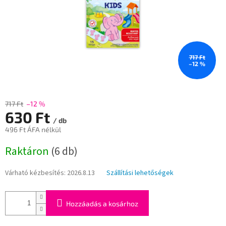
717 Ft
–12 %
717 Ft
–12 %
630 Ft
/ db
496 Ft ÁFA nélkül
Egységár:
Raktáron
(6 db)
Várható kézbesítés:
2026.8.13
Szállítási lehetőségek
Hozzáadás a kosárhoz