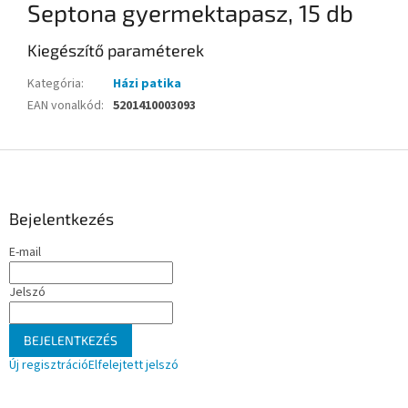
Septona gyermektapasz, 15 db
Kiegészítő paraméterek
Kategória
:
Házi patika
EAN vonalkód
:
5201410003093
L
á
b
l
Bejelentkezés
é
E-mail
c
Jelszó
BEJELENTKEZÉS
Új regisztráció
Elfelejtett jelszó