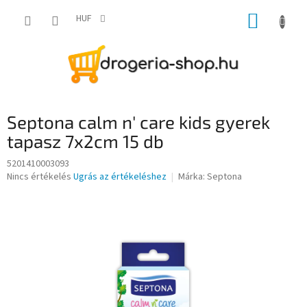
Ugrás
KOSÁR
a
HUF
fő
tartalomhoz
Septona calm n' care kids gyerek
tapasz 7x2cm 15 db
5201410003093
A
Nincs értékelés
Ugrás az értékeléshez
Márka:
Septona
termék
átlagos
értékelése
5-
ből
0,0
csillag.