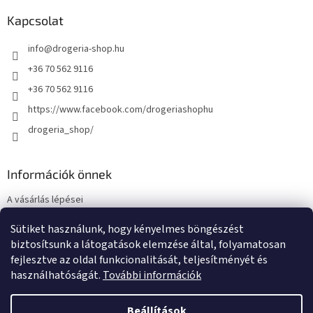
Kapcsolat
info
@
drogeria-shop.hu
+36 70 562 9116
+36 70 562 9116
https://www.facebook.com/drogeriashophu
drogeria_shop/
Információk önnek
A vásárlás lépései
Üzleti feltételek (ÁSZF)
Sütiket használunk, hogy kényelmes böngészést
Adatkezelési tájékoztató
biztosítsunk a látogatások elemzése által, folyamatosan
Elérhetőségek
fejlesztve az oldal funkcionalitását, teljesítményét és
használhatóságát.
További információk
Beállítások