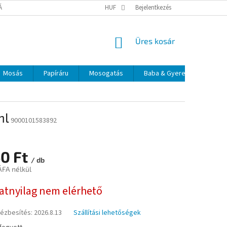
TÁJÉKOZTATÓ
ELÉRHETŐSÉGEK
HUF
Bejelentkezés
KOSÁR
Üres kosár
Mosás
Papíráru
Mosogatás
Baba & Gyerek
Szájá
ml
9000101583892
40 Ft
/ db
ÁFA nélkül
:
natnyilag nem elérhető
kézbesítés:
2026.8.13
Szállítási lehetőségek