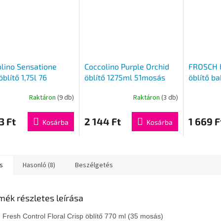
lino Sensatione
Coccolino Purple Orchid
FROSCH H
öblítő 1,75l 76
öblítő 1275ml 51mosás
öblítő ba
shoz
gyermek
Raktáron
(9 db)
Raktáron
(3 db)
750ml
3 Ft
2 144 Ft
1 669 F
Kosárba
Kosárba
s
Hasonló (8)
Beszélgetés
mék részletes leírása
n Fresh Control Floral Crisp öblítő 770 ml (35 mosás)
