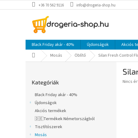
Ugrás
+36 70 562 9116
info@drogeria-shop.hu
a
fő
tartalomhoz
Black Friday akár - 40%
Újdonságok
Akciós 
Kezdőlap
Mosás
Öblítő
Silan Fresh Control Fl
O
Sila
l
Kategóriák
d
A
Nincs é
Kategóriák
átugrása
a
termék
l
átlagos
Black Friday akár - 40%
s
értékel
Újdonságok
5-
ó
ből
Akciós termékek
p
0,0
a
🇩🇪Termékek Németországból
csillag.
n
Tisztítószerek
e
Mosás