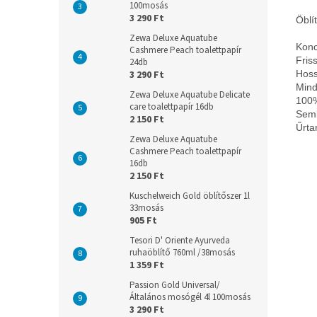
100mosás
3 290 Ft
Öblí
Zewa Deluxe Aquatube
Konce
Cashmere Peach toalettpapír
Friss
24db
3 290 Ft
Hoss
Mind
Zewa Deluxe Aquatube Delicate
100%
care toalettpapír 16db
Seml
2 150 Ft
Űrta
Zewa Deluxe Aquatube
Cashmere Peach toalettpapír
16db
2 150 Ft
Kuschelweich Gold öblítőszer 1l
33mosás
905 Ft
Tesori D' Oriente Ayurveda
ruhaöblítő 760ml /38mosás
1 359 Ft
Passion Gold Universal/
Általános mosógél 4l 100mosás
3 290 Ft