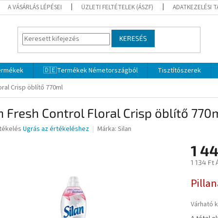
A VÁSÁRLÁS LÉPÉSEI
ÜZLETI FELTÉTELEK (ÁSZF)
ADATKEZELÉSI 
KERESÉS
termékek
🇩🇪Termékek Németországból
Tisztítószerek
oral Crisp öblítő 770ml
n Fresh Control Floral Crisp öblítő 770
rtékelés
Ugrás az értékeléshez
Márka:
Silan
1 4
ése
1 134 Ft 
Egységár
Pilla
Várható 