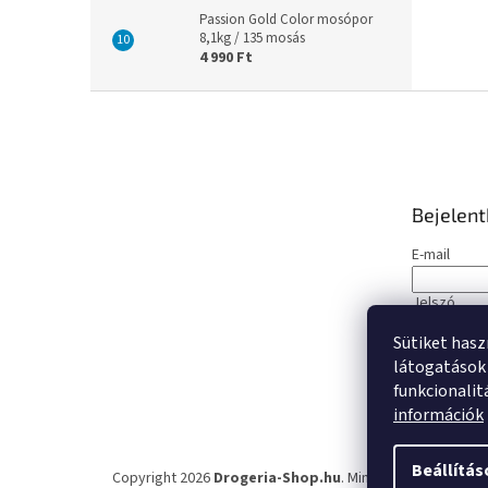
Passion Gold Color mosópor
8,1kg / 135 mosás
4 990 Ft
L
á
b
l
é
Bejelen
c
E-mail
Jelszó
Sütiket hasz
BEJELE
látogatások 
funkcionalit
Új regisztrá
információk
Beállítás
Copyright 2026
Drogeria-Shop.hu
. Minden jog fenntartva