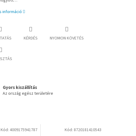
lfogyott…
s információ
TATÁS
KÉRDÉS
NYOMON KÖVETÉS
SZTÁS
Gyors kiszállítás
Az ország egész területére
Kód:
4009175941787
Kód:
8720181410543