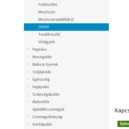
l
Folttisztító
Mosószer
Mosószeradalék(K2)
Öblítő
Textilfrissítő
Vízlágyító
Papíráru
Mosogatás
Baba & Gyerek
Szájápolás
Egészség
Hajápolás
Szépségápolás
Illatosítók
Kapc
Ajándékcsomagok
Csomagolóanyag
Újdo
Autóápolás