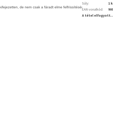
Súly
:
1 
és kifejezetten, de nem csak a fáradt elme felfrissítésére tervezték. M
EAN vonalkód
:
90
A tétel elfogyott