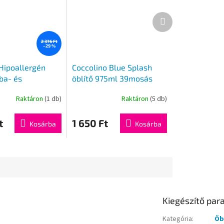
Következő
termék
2 376 Ft
–29 %
ipoallergén
Coccolino Blue Splash
ba- és
öblítő 975ml 39mosás
ruha mosásra
Raktáron
(1 db)
Raktáron
(5 db)
t
1 650 Ft
Kosárba
Kosárba
Kiegészítő pa
Kategória
:
Öb