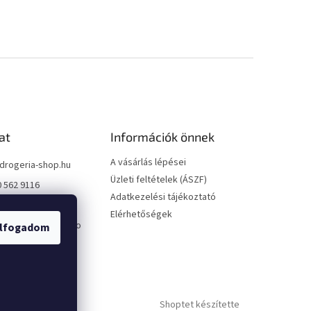
at
Információk önnek
A vásárlás lépései
drogeria-shop.hu
Üzleti feltételek (ÁSZF)
0 562 9116
Adatkezelési tájékoztató
0 562 9116
Elérhetőségek
://www.facebook.co
lfogadom
geriashophu
ria_shop/
Shoptet készítette