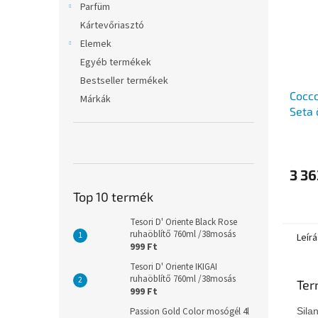
Parfüm
Kártevőriasztó
Elemek
Egyéb termékek
Bestseller termékek
Cocco
Márkák
Seta 
mosá
3 36
Top 10 termék
Tesori D' Oriente Black Rose
ruhaöblítő 760ml /38mosás
Leírá
999 Ft
Tesori D' Oriente IKIGAI
ruhaöblítő 760ml /38mosás
Ter
999 Ft
Passion Gold Color mosógél 4l
Sila