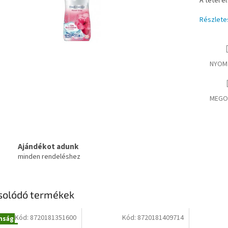
A tétel e
Részlete
NYOM
MEGO
Ajándékot adunk
minden rendeléshez
solódó termékek
Kód:
8720181351600
Kód:
8720181409714
nság