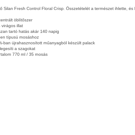
tő Silan Fresh Control Floral Crisp. Összetételét a természet ihlette, 
ntrált öblítőszer

 virágos illat

zan tartó hatás akár 140 napig

en típusú mosáshoz

-ban újrahasznosított műanyagból készült palack

egesíti a szagokat

rtalom 770 ml / 35 mosás