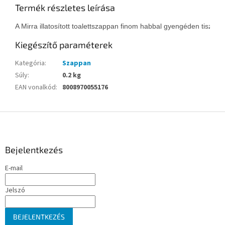
Termék részletes leírása
A Mirra illatosított toalettszappan finom habbal gyengéden tisztítj
Kiegészítő paraméterek
Kategória
:
Szappan
Súly
:
0.2 kg
EAN vonalkód
:
8008970055176
L
á
b
l
Bejelentkezés
é
E-mail
c
Jelszó
BEJELENTKEZÉS