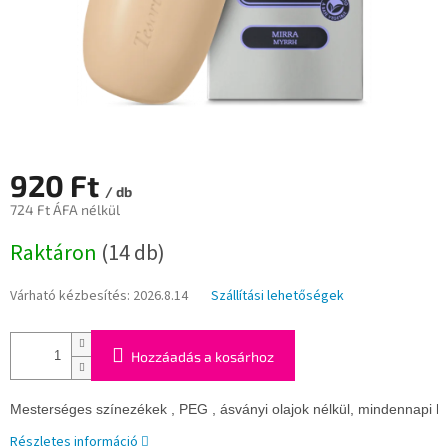
920 Ft
/ db
724 Ft ÁFA nélkül
Egységár:
Raktáron
(14 db)
Várható kézbesítés:
2026.8.14
Szállítási lehetőségek
Hozzáadás a kosárhoz
Mesterséges színezékek , PEG , ásványi olajok nélkül, mindennapi h
Részletes információ