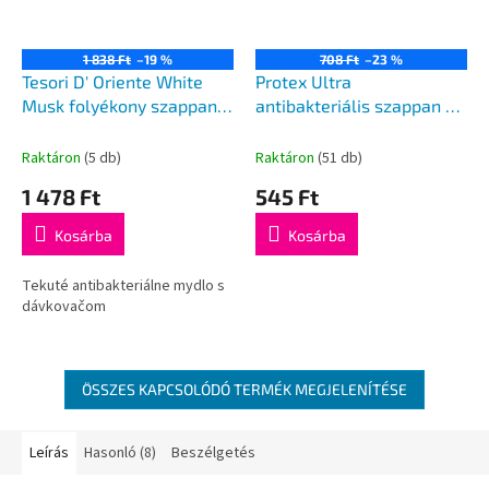
1 838 Ft
–19 %
708 Ft
–23 %
Tesori D' Oriente White
Protex Ultra
Musk folyékony szappan
antibakteriális szappan 90
300ml
g
Raktáron
(5 db)
Raktáron
(51 db)
1 478 Ft
545 Ft
Kosárba
Kosárba
Tekuté antibakteriálne mydlo s
dávkovačom
ÖSSZES KAPCSOLÓDÓ TERMÉK MEGJELENÍTÉSE
Leírás
Hasonló (8)
Beszélgetés