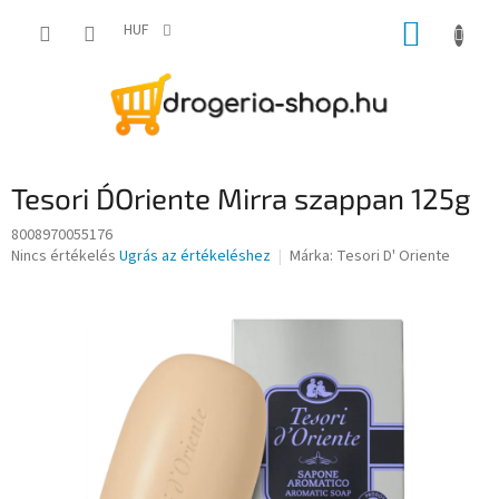
Ugrás
KOSÁR
a
HUF
fő
tartalomhoz
Tesori D´Oriente Mirra szappan 125g
8008970055176
A
Nincs értékelés
Ugrás az értékeléshez
Márka:
Tesori D' Oriente
termék
átlagos
értékelése
5-
ből
0,0
csillag.