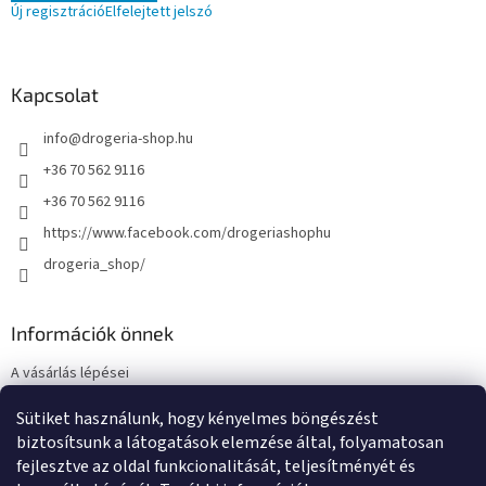
Új regisztráció
Elfelejtett jelszó
Kapcsolat
info
@
drogeria-shop.hu
+36 70 562 9116
+36 70 562 9116
https://www.facebook.com/drogeriashophu
drogeria_shop/
Információk önnek
A vásárlás lépései
Üzleti feltételek (ÁSZF)
Sütiket használunk, hogy kényelmes böngészést
Adatkezelési tájékoztató
biztosítsunk a látogatások elemzése által, folyamatosan
Elérhetőségek
fejlesztve az oldal funkcionalitását, teljesítményét és