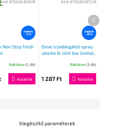
Kód:
8720181415678
Kód:
8720181347139
g
Következő
termék
1 596 Ft
1 829 Ft
–0 %
–29 %
k Non Stop fresh
Dove izzadásgátló spray
ml
uborka & zöld tea illattal,
150 ml
Raktáron
(1 db)
Raktáron
(3 db)
t
1 287 Ft
Kosárba
Kosárba
Kiegészítő paraméterek