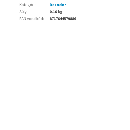
Kategória
:
Dezodor
Súly
:
0.16 kg
EAN vonalkód
:
8717644579886