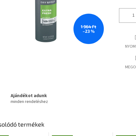
1 964 Ft
–23 %
NYOM
MEGO
Ajándékot adunk
minden rendeléshez
solódó termékek