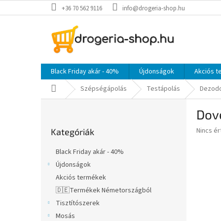
Ugrás
+36 70 562 9116
info@drogeria-shop.hu
a
fő
tartalomhoz
Black Friday akár - 40%
Újdonságok
Akciós 
Kezdőlap
Szépségápolás
Testápolás
Dezod
O
Dov
l
Kategóriák
d
A
Nincs é
Kategóriák
átugrása
a
termék
l
átlagos
Black Friday akár - 40%
s
értékel
Újdonságok
5-
ó
ből
Akciós termékek
p
0,0
a
🇩🇪Termékek Németországból
csillag.
n
Tisztítószerek
e
Mosás