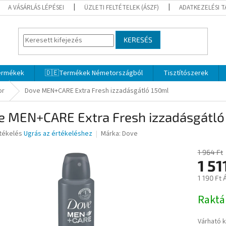
A VÁSÁRLÁS LÉPÉSEI
ÜZLETI FELTÉTELEK (ÁSZF)
ADATKEZELÉSI 
KERESÉS
termékek
🇩🇪Termékek Németországból
Tisztítószerek
or
Dove MEN+CARE Extra Fresh izzadásgátló 150ml
e MEN+CARE Extra Fresh izzadásgátló
rtékelés
Ugrás az értékeléshez
Márka:
Dove
1 964 Ft
1 51
ése
1 190 Ft 
Egységár
Rakt
Várható 