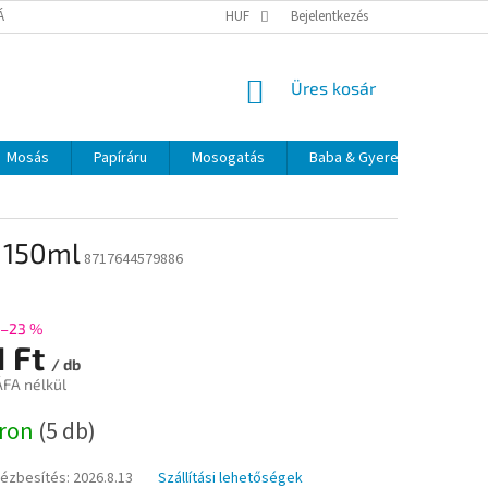
TÁJÉKOZTATÓ
ELÉRHETŐSÉGEK
HUF
Bejelentkezés
KOSÁR
Üres kosár
Mosás
Papíráru
Mosogatás
Baba & Gyerek
Szájá
 150ml
8717644579886
–23 %
1 Ft
/ db
ÁFA nélkül
:
áron
(5 db)
kézbesítés:
2026.8.13
Szállítási lehetőségek