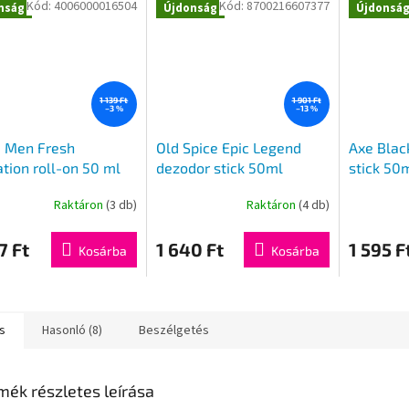
Kód:
4006000016504
Kód:
8700216607377
nság
Újdonság
Újdonsá
1 139 Ft
1 901 Ft
–3 %
–13 %
a Men Fresh
Old Spice Epic Legend
Axe Blac
tion roll-on 50 ml
dezodor stick 50ml
stick 50
Raktáron
(3 db)
Raktáron
(4 db)
7 Ft
1 640 Ft
1 595 F
Kosárba
Kosárba
s
Hasonló (8)
Beszélgetés
mék részletes leírása