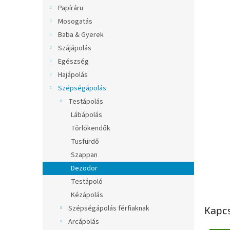
l
Papíráru
Mosogatás
Baba & Gyerek
Szájápolás
Egészség
Hajápolás
Szépségápolás
Testápolás
Lábápolás
Törlőkendők
Tusfürdő
Szappan
Dezodor
Testápoló
Kézápolás
Szépségápolás férfiaknak
Kapc
Arcápolás