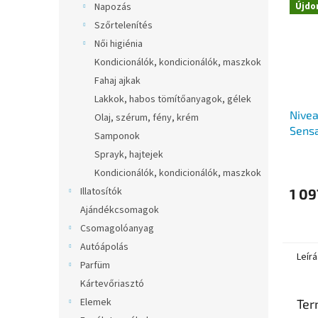
Napozás
Újdo
Szőrtelenítés
Női higiénia
Kondicionálók, kondicionálók, maszkok
Fahaj ajkak
Lakkok, habos tömítőanyagok, gélek
Nive
Olaj, szérum, fény, krém
Sensa
Samponok
Sprayk, hajtejek
Kondicionálók, kondicionálók, maszkok
Illatosítók
1 09
Ajándékcsomagok
Csomagolóanyag
Autóápolás
Leírá
Parfüm
Kártevőriasztó
Elemek
Ter