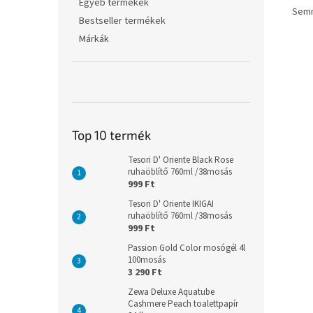
Egyéb termékek
Semm
Bestseller termékek
Márkák
Top 10 termék
Tesori D' Oriente Black Rose
ruhaöblítő 760ml /38mosás
999 Ft
Tesori D' Oriente IKIGAI
ruhaöblítő 760ml /38mosás
999 Ft
Passion Gold Color mosógél 4l
100mosás
3 290 Ft
Zewa Deluxe Aquatube
Cashmere Peach toalettpapír