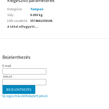
Kiegészítő paraméterek
Kategória
:
Tampon
Súly
:
0.055 kg
EAN vonalkód
:
3574661350196
A tétel elfogyott…
L
á
b
l
Bejelentkezés
é
E-mail
c
Jelszó
BEJELENTKEZÉS
Új regisztráció
Elfelejtett jelszó