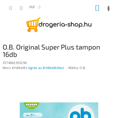
Ugrás
KOSÁR
a
HUF
fő
tartalomhoz
O.B. Original Super Plus tampon
16db
3574661350196
A
Nincs értékelés
Ugrás az értékeléshez
Márka:
O.B.
termék
átlagos
értékelése
5-
ből
0,0
csillag.