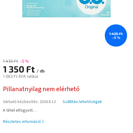
1 435 Ft
–5 %
1 435 Ft
–5 %
1 350 Ft
/ db
1 063 Ft ÁFA nélkül
Egységár:
Pillanatnyilag nem elérhető
Várható kézbesítés:
2026.8.13
Szállítási lehetőségek
A tétel elfogyott…
Részletes információ