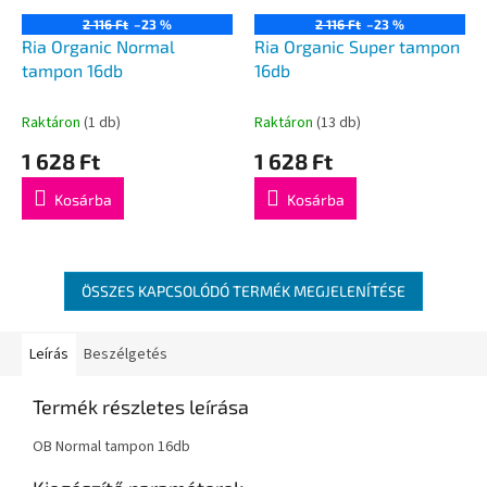
2 116 Ft
–23 %
2 116 Ft
–23 %
Ria Organic Normal
Ria Organic Super tampon
tampon 16db
16db
Raktáron
(1 db)
Raktáron
(13 db)
1 628 Ft
1 628 Ft
Kosárba
Kosárba
ÖSSZES KAPCSOLÓDÓ TERMÉK MEGJELENÍTÉSE
Leírás
Beszélgetés
Termék részletes leírása
OB Normal tampon 16db