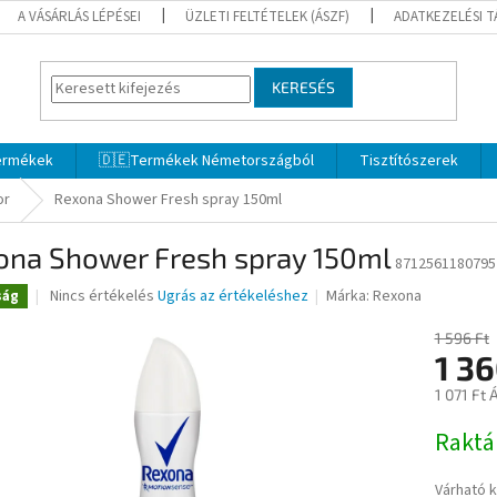
A VÁSÁRLÁS LÉPÉSEI
ÜZLETI FELTÉTELEK (ÁSZF)
ADATKEZELÉSI 
KERESÉS
termékek
🇩🇪Termékek Németországból
Tisztítószerek
or
Rexona Shower Fresh spray 150ml
ona Shower Fresh spray 150ml
8712561180795
A
Nincs értékelés
Ugrás az értékeléshez
Márka:
Rexona
ság
termék
átlagos
1 596 Ft
értékelése
1 3
5-
1 071 Ft 
ből
0,0
Egységár
Rakt
csillag.
Várható 