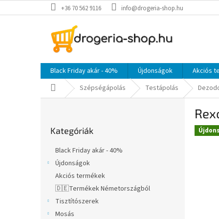
Ugrás
+36 70 562 9116
info@drogeria-shop.hu
a
fő
tartalomhoz
Black Friday akár - 40%
Újdonságok
Akciós 
Kezdőlap
Szépségápolás
Testápolás
Dezod
O
Rex
l
Kategóriák
d
Kategóriák
átugrása
Újdon
a
l
Black Friday akár - 40%
s
Újdonságok
ó
Akciós termékek
p
a
🇩🇪Termékek Németországból
n
Tisztítószerek
e
Mosás