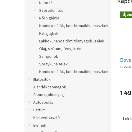
Kapc
Napozás
Szőrtelenítés
Újdo
Női higiénia
Kondicionálók, kondicionálók, maszkok
Fahaj ajkak
Lakkok, habos tömítőanyagok, gélek
Olaj, szérum, fény, krém
Samponok
Dove 
Sprayk, hajtejek
izzad
Kondicionálók, kondicionálók, maszkok
Illatosítók
Ajándékcsomagok
1 49
Csomagolóanyag
Autóápolás
Parfüm
Kártevőriasztó
Leírá
Elemek