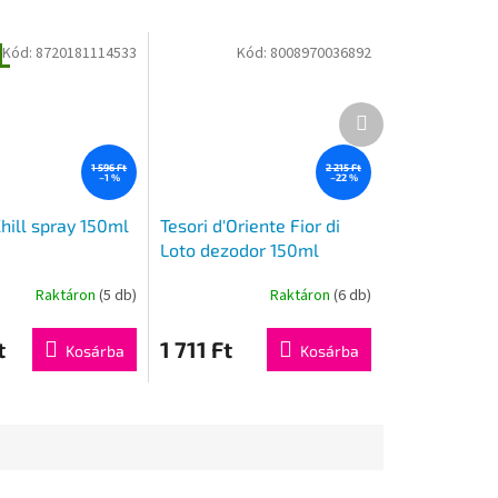
Kód:
8720181114533
Kód:
8008970036892
g
Következő
termék
1 596 Ft
2 215 Ft
–1 %
–22 %
hill spray 150ml
Tesori d'Oriente Fior di
Loto dezodor 150ml
Raktáron
(5 db)
Raktáron
(6 db)
t
1 711 Ft
Kosárba
Kosárba