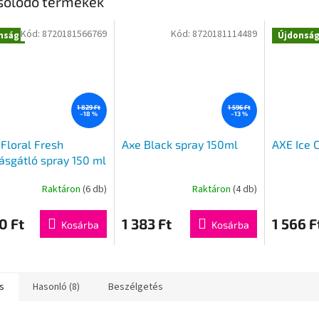
solódó termékek
Kód:
8720181566769
Kód:
8720181114489
nság
Újdonsá
1 829 Ft
1 596 Ft
–18 %
–13 %
Floral Fresh
Axe Black spray 150ml
AXE Ice C
ásgátló spray 150 ml
Raktáron
(6 db)
Raktáron
(4 db)
0 Ft
1 383 Ft
1 566 F
Kosárba
Kosárba
s
Hasonló (8)
Beszélgetés