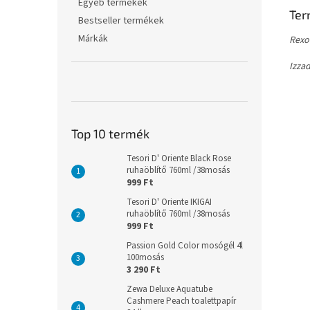
Egyéb termékek
Ter
Bestseller termékek
Márkák
Rexo
Izzad
Top 10 termék
Tesori D' Oriente Black Rose
ruhaöblítő 760ml /38mosás
999 Ft
Tesori D' Oriente IKIGAI
ruhaöblítő 760ml /38mosás
999 Ft
Passion Gold Color mosógél 4l
100mosás
3 290 Ft
Zewa Deluxe Aquatube
Cashmere Peach toalettpapír