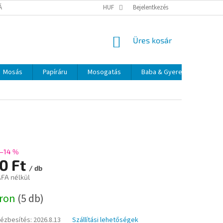
TÁJÉKOZTATÓ
ELÉRHETŐSÉGEK
HUF
Bejelentkezés
KOSÁR
Üres kosár
Mosás
Papíráru
Mosogatás
Baba & Gyerek
Szájá
–14 %
60 Ft
/ db
ÁFA nélkül
:
áron
(5 db)
kézbesítés:
2026.8.13
Szállítási lehetőségek