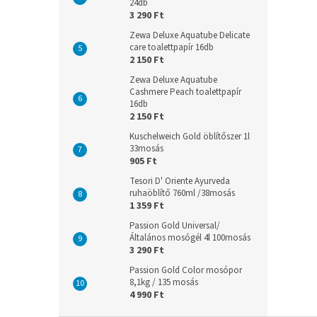
24db
3 290 Ft
Zewa Deluxe Aquatube Delicate
care toalettpapír 16db
2 150 Ft
Zewa Deluxe Aquatube
Cashmere Peach toalettpapír
16db
2 150 Ft
Kuschelweich Gold öblítőszer 1l
33mosás
905 Ft
Tesori D' Oriente Ayurveda
ruhaöblítő 760ml /38mosás
1 359 Ft
Passion Gold Universal/
Általános mosógél 4l 100mosás
3 290 Ft
Passion Gold Color mosópor
8,1kg / 135 mosás
4 990 Ft