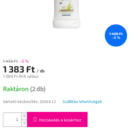
1 456 Ft
–5 %
1 456 Ft
–5 %
1 383 Ft
/ db
1 089 Ft ÁFA nélkül
Egységár:
Raktáron
(2 db)
Várható kézbesítés:
2026.8.12
Szállítási lehetőségek
Hozzáadás a kosárhoz