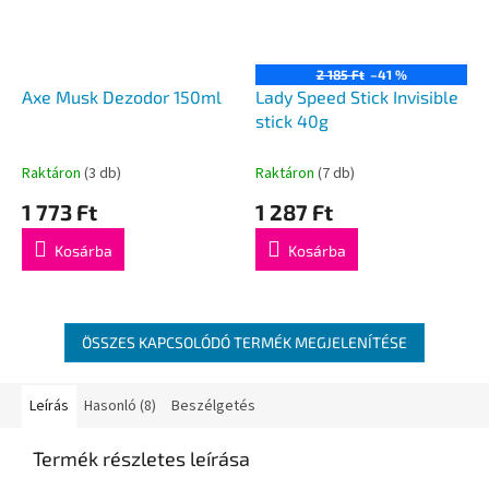
2 185 Ft
–41 %
Axe Musk Dezodor 150ml
Lady Speed Stick Invisible
stick 40g
Raktáron
(3 db)
Raktáron
(7 db)
1 773 Ft
1 287 Ft
Kosárba
Kosárba
ÖSSZES KAPCSOLÓDÓ TERMÉK MEGJELENÍTÉSE
Leírás
Hasonló (8)
Beszélgetés
Termék részletes leírása