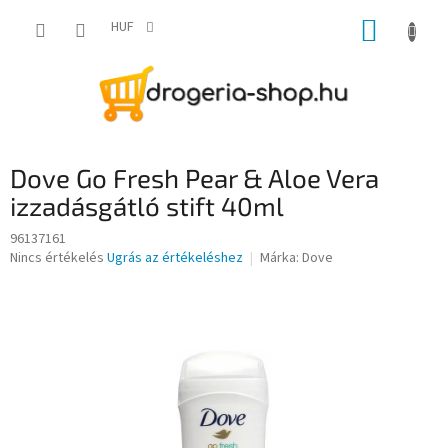
Ugrás
KOSÁR
a
HUF
fő
tartalomhoz
Dove Go Fresh Pear & Aloe Vera
izzadásgátló stift 40ml
96137161
A
Nincs értékelés
Ugrás az értékeléshez
Márka:
Dove
termék
átlagos
értékelése
5-
ből
0,0
csillag.