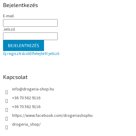
l
Bejelentkezés
é
E-mail
c
Jelszó
BEJELENTKEZÉS
Új regisztráció
Elfelejtett jelszó
Kapcsolat
info
@
drogeria-shop.hu
+36 70 562 9116
+36 70 562 9116
https://www.facebook.com/drogeriashophu
drogeria_shop/