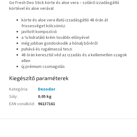
Go Fresh Deo Stick körte és aloe vera – szilárd izzadásgátló
körtével és aloe verával
körte és aloe vera illatú izzadásgátló 48 órán át
frissességet kölcsönöz.
javított kompozíció
a ¼ hidratáló krém további előnyével
még jobban gondoskodik a hónalj bőréről
puhává és rugalmassá teszi
48 órán keresztül véd az izzadás és a kellemetlen szagok
ellen
új prémium csomagolás
Kiegészítő paraméterek
Kategória
:
Dezodor
Súly
:
0.05 kg
EAN vonalkód
:
96137161
L
á
b